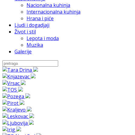
Nacionalna kuhinja
Internacionalna kuhinja
Hrana i piće
Ljudi i dogadjaji
Život i stil
Lepota i moda
Muzika
Galerije