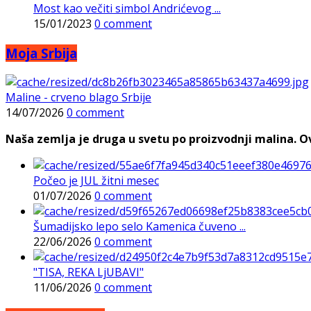
Most kao večiti simbol Andrićevog ...
15/01/2023
0 comment
Moja Srbija
Maline - crveno blago Srbije
14/07/2026
0 comment
Naša zemlja je druga u svetu po proizvodnji malina. Ovi
Počeo je JUL žitni mesec
01/07/2026
0 comment
Šumadijsko lepo selo Kamenica čuveno ...
22/06/2026
0 comment
"TISA, REKA LjUBAVI"
11/06/2026
0 comment