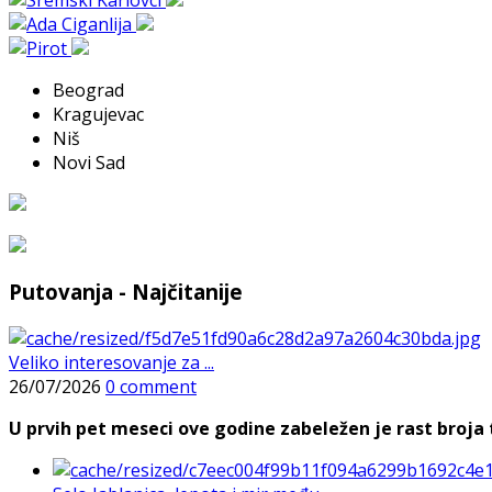
Beograd
Kragujevac
Niš
Novi Sad
Putovanja - Najčitanije
Veliko interesovanje za ...
26/07/2026
0 comment
U prvih pet meseci ove godine zabeležen je rast broja t