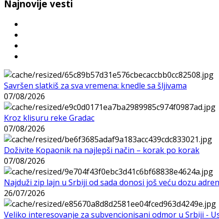
Najnovije vesti
Savršen slatkiš za sva vremena: knedle sa šljivama
07/08/2026
Kroz klisuru reke Gradac
07/08/2026
Doživite Kopaonik na najlepši način – korak po korak
07/08/2026
Najduži zip lajn u Srbiji od sada donosi još veću dozu adre
26/07/2026
Veliko interesovanje za subvencionisani odmor u Srbiji - 