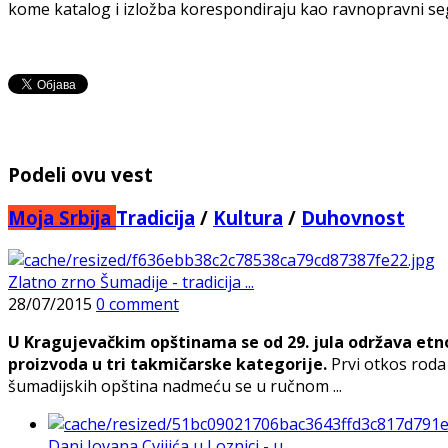
kome katalog i izložba korespondiraju kao ravnopravni se
Podeli ovu vest
Moja Srbija
Tradicija
/
Kultura
/
Duhovnost
Zlatno zrno Šumadije - tradicija ...
28/07/2015
0 comment
U Kragujevačkim opštinama se od 29. jula održava etn
proizvoda u tri takmičarske kategorije.
Prvi otkos roda 
šumadijskih opština nadmeću se u ručnom ...
Dani Jovana Cvijića u Loznici - u ...