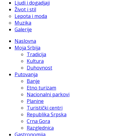
Ljudi i dogadjaji
Život i stil
Lepota i moda
Muzika
Galerije
Naslovna
Moja Srbija
Tradicija
Kultura
Duhovnost
Putovanja
Banje
Etno turizam
Nacionalni parkovi
Planine
Turistički centri
Republika Srpska
Crna Gora
Razglednica
Gastronomija