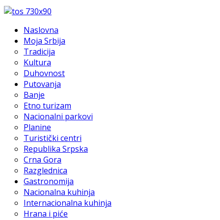
Naslovna
Moja Srbija
Tradicija
Kultura
Duhovnost
Putovanja
Banje
Etno turizam
Nacionalni parkovi
Planine
Turistički centri
Republika Srpska
Crna Gora
Razglednica
Gastronomija
Nacionalna kuhinja
Internacionalna kuhinja
Hrana i piće