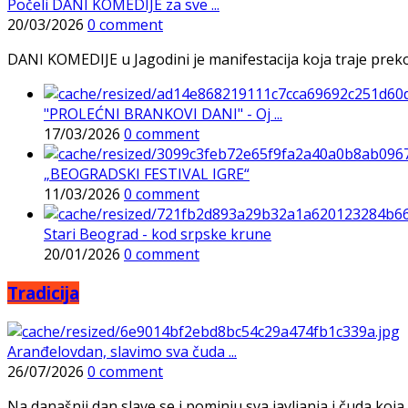
Počeli DANI KOMEDIJE za sve ...
20/03/2026
0 comment
DANI KOMEDIJE u Jagodini je manifestacija koja traje preko p
"PROLEĆNI BRANKOVI DANI" - Oj ...
17/03/2026
0 comment
„BEOGRADSKI FESTIVAL IGRE“
11/03/2026
0 comment
Stari Beograd - kod srpske krune
20/01/2026
0 comment
Tradicija
Aranđelovdan, slavimo sva čuda ...
26/07/2026
0 comment
Na današnji dan slave se i pominju sva javljanja i čuda koja j