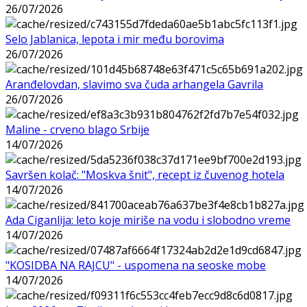
26/07/2026
Selo Jablanica, lepota i mir među borovima
26/07/2026
Aranđelovdan, slavimo sva čuda arhangela Gavrila
26/07/2026
Maline - crveno blago Srbije
14/07/2026
Savršen kolač: "Moskva šnit", recept iz čuvenog hotela
14/07/2026
Ada Ciganlija: leto koje miriše na vodu i slobodno vreme
14/07/2026
"KOSIDBA NA RAJCU" - uspomena na seoske mobe
14/07/2026