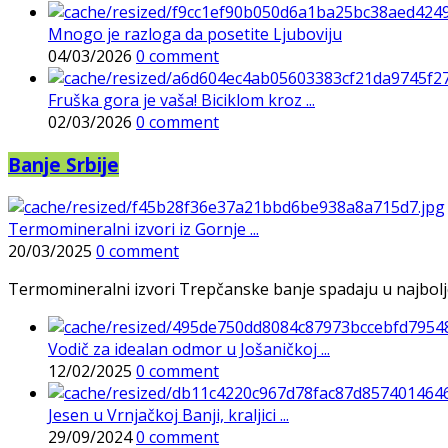
Mnogo je razloga da posetite Ljuboviju
04/03/2026
0 comment
Fruška gora je vaša! Biciklom kroz ...
02/03/2026
0 comment
Banje Srbije
Termomineralni izvori iz Gornje ...
20/03/2025
0 comment
Termomineralni izvori Trepčanske banje spadaju u najbolje pr
Vodič za idealan odmor u Jošaničkoj ...
12/02/2025
0 comment
Jesen u Vrnjačkoj Banji, kraljici ...
29/09/2024
0 comment