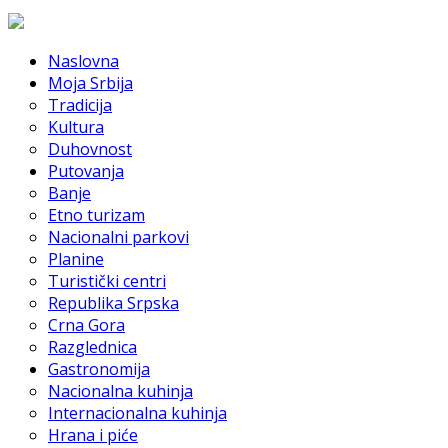
Naslovna
Moja Srbija
Tradicija
Kultura
Duhovnost
Putovanja
Banje
Etno turizam
Nacionalni parkovi
Planine
Turistički centri
Republika Srpska
Crna Gora
Razglednica
Gastronomija
Nacionalna kuhinja
Internacionalna kuhinja
Hrana i piće