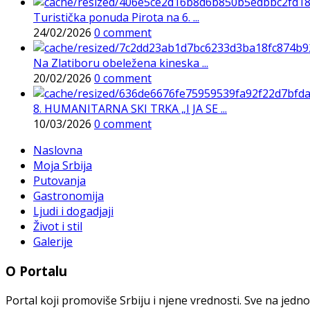
Turistička ponuda Pirota na 6. ...
24/02/2026
0 comment
Na Zlatiboru obeležena kineska ...
20/02/2026
0 comment
8. HUMANITARNA SKI TRKA „I JA SE ...
10/03/2026
0 comment
Naslovna
Moja Srbija
Putovanja
Gastronomija
Ljudi i dogadjaji
Život i stil
Galerije
O Portalu
Portal koji promoviše Srbiju i njene vrednosti. Sve na jedno