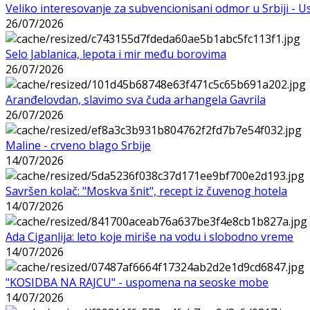
Veliko interesovanje za subvencionisani odmor u Srbiji - 
26/07/2026
Selo Jablanica, lepota i mir među borovima
26/07/2026
Aranđelovdan, slavimo sva čuda arhangela Gavrila
26/07/2026
Maline - crveno blago Srbije
14/07/2026
Savršen kolač: "Moskva šnit", recept iz čuvenog hotela
14/07/2026
Ada Ciganlija: leto koje miriše na vodu i slobodno vreme
14/07/2026
"KOSIDBA NA RAJCU" - uspomena na seoske mobe
14/07/2026