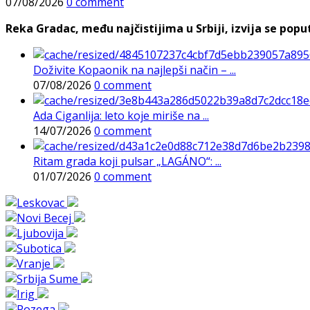
07/08/2026
0 comment
Reka Gradac, među najčistijima u Srbiji, izvija se poput 
Doživite Kopaonik na najlepši način – ...
07/08/2026
0 comment
Ada Ciganlija: leto koje miriše na ...
14/07/2026
0 comment
Ritam grada koji pulsar „LAGÁNO“: ...
01/07/2026
0 comment