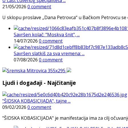
U čast čuvenog specijaliteta ...
21/05/2026
0 comment
U sklopu proslave „Dana Petrovca“ u Bačkom Petrovcu se održa
Savršen kolač: "Moskva šnit", ...
14/07/2026
0 comment
Savršen slatkiš za sva vremena: ...
07/08/2026
0 comment
Ljudi i događaji - Najčitanije
"ŠIDSKA KOBASICIJADA", tajne ...
09/02/2026
0 comment
"ŠIDSKA KOBASICIJADA" je manifestacija ima za cilj očuvanje o