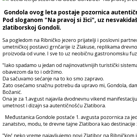
Gondola ovog leta postaje pozornica autentičn
Pod sloganom "Na pravoj si žici", uz nesvakida
zlatiborskoj Gondoli.
Sa pogledom na Ribničko jezero prijatelji i poslovni partne
umetničkoj postavci grnčarije iz Zlakuse, replikama drev
proizvoda od vune. I sve to uz neobičnu gastronomsku fuzi
"Iako spadamo u jedan od najinovativnijih turistički sistem
obavezom da to i održimo.
Da sačuvamo sećanje na to ko smo zapravo.
Zato osećamo snažnu potrebu da upravo mi, Gondola, damo 
Božanić.
Ona je za 1.avgust najavila dvodnevnu vikend manifestaciju
umetnost i dizajn sa autentičnošću Zlatibora.
Međustanica Gondole postaće 1. avgusta pozornica za jedi
zanatstvo, modu, te drevne tajne Zlatibora kao destinacije
"Već neko vreme najavljujemo novi Zlatibor na Ribničkom j