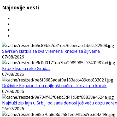
Najnovije vesti
Savršen slatkiš za sva vremena: knedle sa šljivama
07/08/2026
Kroz klisuru reke Gradac
07/08/2026
Doživite Kopaonik na najlepši način – korak po korak
07/08/2026
Najduži zip lajn u Srbiji od sada donosi još veću dozu adre
26/07/2026