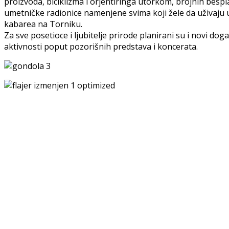
proizvoda, biciklizma i orjentiringa utorkom, brojnih bespl
umetničke radionice namenjene svima koji žele da uživaju
kabarea na Torniku.
Za sve posetioce i ljubitelje prirode planirani su i novi do
aktivnosti poput pozorišnih predstava i koncerata.