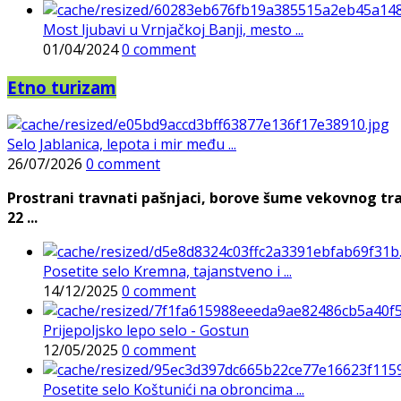
Most ljubavi u Vrnjačkoj Banji, mesto ...
01/04/2024
0 comment
Etno turizam
Selo Jablanica, lepota i mir među ...
26/07/2026
0 comment
Prostrani travnati pašnjaci, borove šume vekovnog tra
22 ...
Posetite selo Kremna, tajanstveno i ...
14/12/2025
0 comment
Prijepoljsko lepo selo - Gostun
12/05/2025
0 comment
Posetite selo Koštunići na obroncima ...