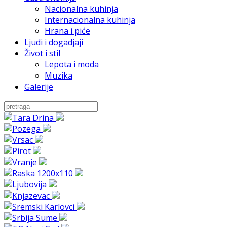
Nacionalna kuhinja
Internacionalna kuhinja
Hrana i piće
Ljudi i dogadjaji
Život i stil
Lepota i moda
Muzika
Galerije