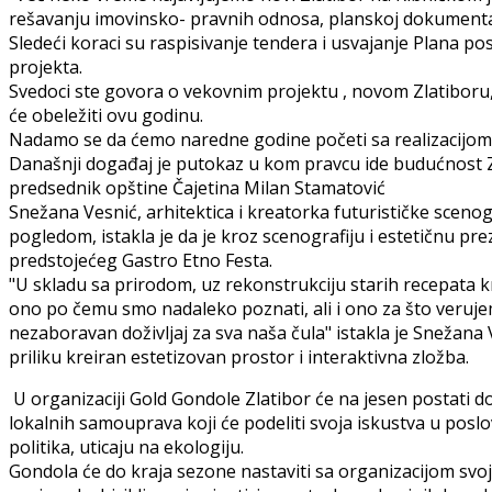
rešavanju imovinsko- pravnih odnosa, planskoj dokumentaci
Sledeći koraci su raspisivanje tendera i usvajanje Plana p
projekta.
Svedoci ste govora o vekovnim projektu , novom Zlatiboru,
će obeležiti ovu godinu.
Nadamo se da ćemo naredne godine početi sa realizacijom 
Današnji događaj je putokaz u kom pravcu ide budućnost Zl
predsednik opštine Čajetina Milan Stamatović
Snežana Vesnić, arhitektica i kreatorka futurističke sceno
pogledom, istakla je da je kroz scenografiju i estetičnu p
predstojećeg Gastro Etno Festa.
"U skladu sa prirodom, uz rekonstrukciju starih recepata kr
ono po čemu smo nadaleko poznati, ali i ono za što veruje
nezaboravan doživljaj za sva naša čula" istakla je Snežana
priliku kreiran estetizovan prostor i interaktivna zložba.
U organizaciji Gold Gondole Zlatibor će na jesen postati 
lokalnih samouprava koji će podeliti svoja iskustva u posl
politika, uticaju na ekologiju.
Gondola će do kraja sezone nastaviti sa organizacijom sv