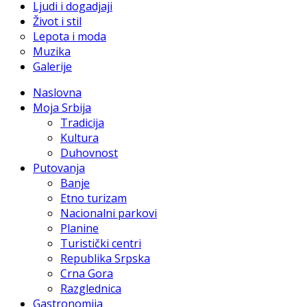
Ljudi i dogadjaji
Život i stil
Lepota i moda
Muzika
Galerije
Naslovna
Moja Srbija
Tradicija
Kultura
Duhovnost
Putovanja
Banje
Etno turizam
Nacionalni parkovi
Planine
Turistički centri
Republika Srpska
Crna Gora
Razglednica
Gastronomija