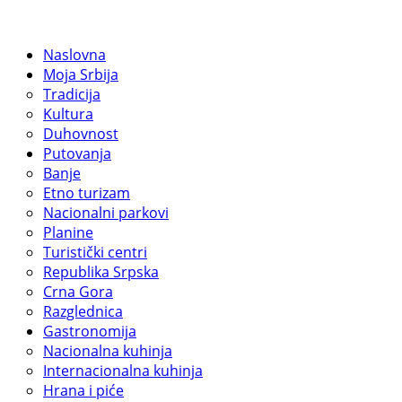
Naslovna
Moja Srbija
Tradicija
Kultura
Duhovnost
Putovanja
Banje
Etno turizam
Nacionalni parkovi
Planine
Turistički centri
Republika Srpska
Crna Gora
Razglednica
Gastronomija
Nacionalna kuhinja
Internacionalna kuhinja
Hrana i piće