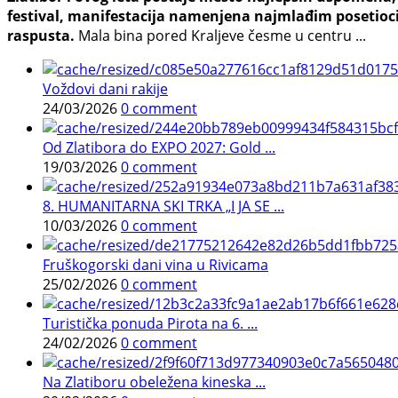
festival, manifestacija namenjena najmlađim posetioci
raspusta.
Mala bina pored Kraljeve česme u centru ...
Voždovi dani rakije
24/03/2026
0 comment
Od Zlatibora do EXPO 2027: Gold ...
19/03/2026
0 comment
8. HUMANITARNA SKI TRKA „I JA SE ...
10/03/2026
0 comment
Fruškogorski dani vina u Rivicama
25/02/2026
0 comment
Turistička ponuda Pirota na 6. ...
24/02/2026
0 comment
Na Zlatiboru obeležena kineska ...