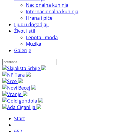
Nacionalna kuhinja
Internacionalna kuhinja
Hrana i piće
Ljudi i dogadjaji
Život i stil
Lepota i moda
Muzika
Galerije
Start
652