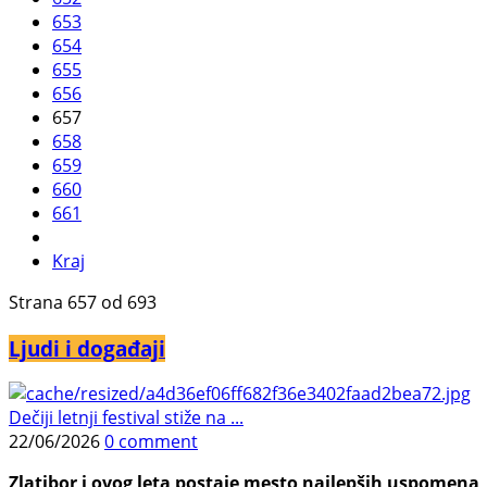
653
654
655
656
657
658
659
660
661
Kraj
Strana 657 od 693
Ljudi i događaji
Dečiji letnji festival stiže na ...
22/06/2026
0 comment
Zlatibor i ovog leta postaje mesto najlepših uspomena, j