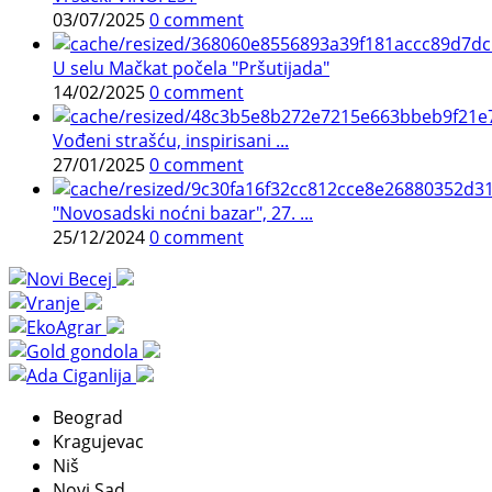
03/07/2025
0 comment
U selu Mačkat počela "Pršutijada"
14/02/2025
0 comment
Vođeni strašću, inspirisani ...
27/01/2025
0 comment
"Novosadski noćni bazar", 27. ...
25/12/2024
0 comment
Beograd
Kragujevac
Niš
Novi Sad