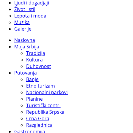
Ljudi i dogadjaji
Život i stil
Lepota i moda
Muzika
Galerije
Naslovna
Moja Srbija
Tradicija
Kultura
Duhovnost
Putovanja
Banje
Etno turizam
Nacionalni parkovi
Planine
Turistički centri
Republika Srpska
Crna Gora
Razglednica
Gastronomija