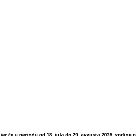
er će u periodu od 18. jula do 29. avgusta 2026. godine na