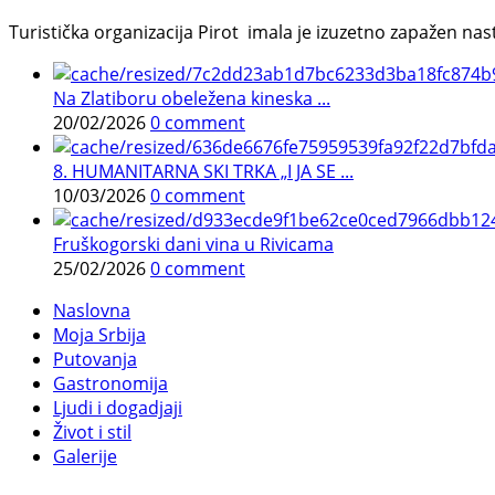
Turistička organizacija Pirot imala je izuzetno zapažen n
Na Zlatiboru obeležena kineska ...
20/02/2026
0 comment
8. HUMANITARNA SKI TRKA „I JA SE ...
10/03/2026
0 comment
Fruškogorski dani vina u Rivicama
25/02/2026
0 comment
Naslovna
Moja Srbija
Putovanja
Gastronomija
Ljudi i dogadjaji
Život i stil
Galerije