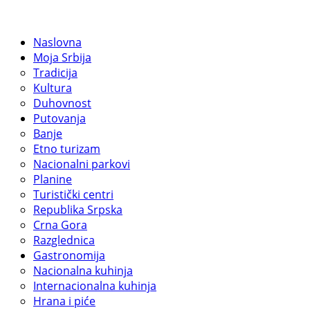
Naslovna
Moja Srbija
Tradicija
Kultura
Duhovnost
Putovanja
Banje
Etno turizam
Nacionalni parkovi
Planine
Turistički centri
Republika Srpska
Crna Gora
Razglednica
Gastronomija
Nacionalna kuhinja
Internacionalna kuhinja
Hrana i piće