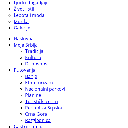
Ljudi i dogadjaji
Život i stil
Lepota i moda
Muzika
Galerije
Naslovna
Moja Srbija
Tradicija
Kultura
Duhovnost
Putovanja
Banje
Etno turizam
Nacionalni parkovi
Planine
Turistički centri
Republika Srpska
Crna Gora
Razglednica
Gastronomija