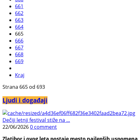
661
662
663
664
665
666
667
668
669
Kraj
Strana 665 od 693
Ljudi i događaji
Dečiji letnji festival stiže na ...
22/06/2026
0 comment
Zlatibor i ovog leta postaje mesto najlepših uspomena, j