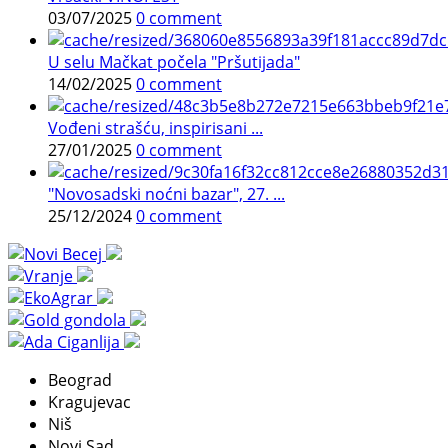
03/07/2025
0 comment
U selu Mačkat počela "Pršutijada"
14/02/2025
0 comment
Vođeni strašću, inspirisani ...
27/01/2025
0 comment
"Novosadski noćni bazar", 27. ...
25/12/2024
0 comment
Beograd
Kragujevac
Niš
Novi Sad