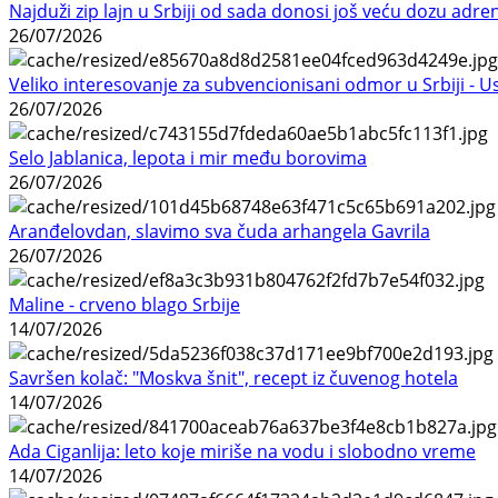
Najduži zip lajn u Srbiji od sada donosi još veću dozu adre
26/07/2026
Veliko interesovanje za subvencionisani odmor u Srbiji - 
26/07/2026
Selo Jablanica, lepota i mir među borovima
26/07/2026
Aranđelovdan, slavimo sva čuda arhangela Gavrila
26/07/2026
Maline - crveno blago Srbije
14/07/2026
Savršen kolač: "Moskva šnit", recept iz čuvenog hotela
14/07/2026
Ada Ciganlija: leto koje miriše na vodu i slobodno vreme
14/07/2026