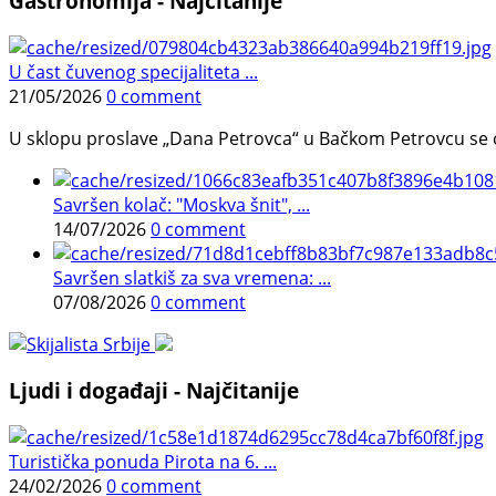
Gastronomija - Najčitanije
U čast čuvenog specijaliteta ...
21/05/2026
0 comment
U sklopu proslave „Dana Petrovca“ u Bačkom Petrovcu se održa
Savršen kolač: "Moskva šnit", ...
14/07/2026
0 comment
Savršen slatkiš za sva vremena: ...
07/08/2026
0 comment
Ljudi i događaji - Najčitanije
Turistička ponuda Pirota na 6. ...
24/02/2026
0 comment