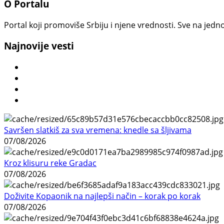
O Portalu
Portal koji promoviše Srbiju i njene vrednosti. Sve na jedno
Najnovije vesti
Savršen slatkiš za sva vremena: knedle sa šljivama
07/08/2026
Kroz klisuru reke Gradac
07/08/2026
Doživite Kopaonik na najlepši način – korak po korak
07/08/2026