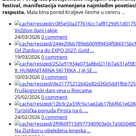
festival, manifestacija namenjena najmlađim posetioci
raspusta.
Mala bina pored Kraljeve česme u centru ...
Voždovi dani rakije
24/03/2026
0 comment
Od Zlatibora do EXPO 2027: Gold ...
19/03/2026
0 comment
8. HUMANITARNA SKI TRKA „I JA SE ...
10/03/2026
0 comment
Fruškogorski dani vina u Rivicama
25/02/2026
0 comment
Turistička ponuda Pirota na 6. ...
24/02/2026
0 comment
Na Zlatiboru obeležena kineska ...