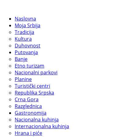
Naslovna
Moja Srbija
Tradicija
Kultura
Duhovnost
Putovanja
Banje
Etno turizam
Nacionalni parkovi
Planine
Turistički centri
Republika Srpska
Crna Gora
Razglednica
Gastronomija
Nacionalna kuhinja
Internacionalna kuhinja
Hrana i piće