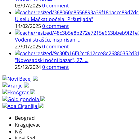
03/07/2025
0 comment
U selu Mačkat počela "Pršutijada"
14/02/2025
0 comment
Vođeni strašću, inspirisani ...
27/01/2025
0 comment
"Novosadski noćni bazar", 27. ...
25/12/2024
0 comment
Beograd
Kragujevac
Niš
Novi Sad