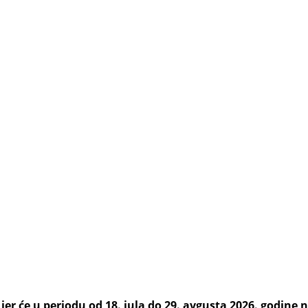
er će u periodu od 18. jula do 29. avgusta 2026. godine na