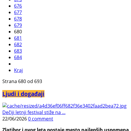
676
677
678
679
680
681
682
683
684
Kraj
Strana 680 od 693
Ljudi i događaji
Dečiji letnji festival stiže na ...
22/06/2026
0 comment
Zlatibor i ovog leta postaje mesto najlepših uspomena, j