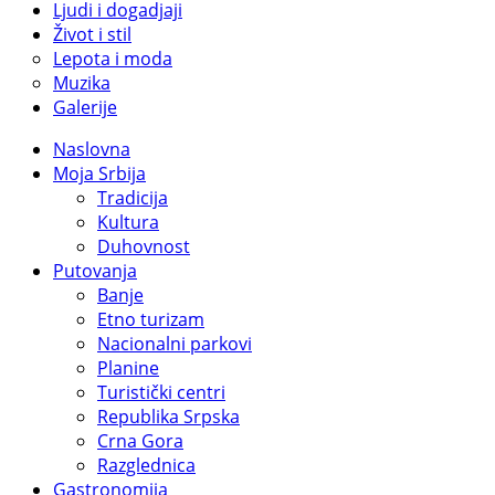
Ljudi i dogadjaji
Život i stil
Lepota i moda
Muzika
Galerije
Naslovna
Moja Srbija
Tradicija
Kultura
Duhovnost
Putovanja
Banje
Etno turizam
Nacionalni parkovi
Planine
Turistički centri
Republika Srpska
Crna Gora
Razglednica
Gastronomija