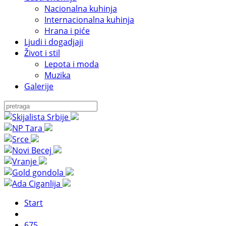
Nacionalna kuhinja
Internacionalna kuhinja
Hrana i piće
Ljudi i dogadjaji
Život i stil
Lepota i moda
Muzika
Galerije
Start
675