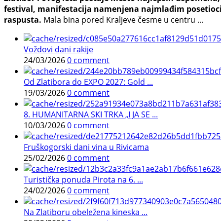
festival, manifestacija namenjena najmlađim posetioci
raspusta.
Mala bina pored Kraljeve česme u centru ...
Voždovi dani rakije
24/03/2026
0 comment
Od Zlatibora do EXPO 2027: Gold ...
19/03/2026
0 comment
8. HUMANITARNA SKI TRKA „I JA SE ...
10/03/2026
0 comment
Fruškogorski dani vina u Rivicama
25/02/2026
0 comment
Turistička ponuda Pirota na 6. ...
24/02/2026
0 comment
Na Zlatiboru obeležena kineska ...