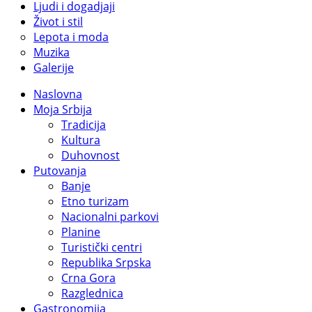
Ljudi i dogadjaji
Život i stil
Lepota i moda
Muzika
Galerije
Naslovna
Moja Srbija
Tradicija
Kultura
Duhovnost
Putovanja
Banje
Etno turizam
Nacionalni parkovi
Planine
Turistički centri
Republika Srpska
Crna Gora
Razglednica
Gastronomija