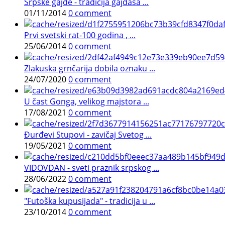
Srpske gajde - tradicija gajdaša ...
01/11/2014
0 comment
Prvi svetski rat-100 godina , ...
25/06/2014
0 comment
Zlakuska grnčarija dobila oznaku ...
24/07/2020
0 comment
U čast Gonga, velikog majstora ...
17/08/2021
0 comment
Đurđevi Stupovi - zavičaj Svetog ...
19/05/2021
0 comment
VIDOVDAN - sveti praznik srpskog ...
28/06/2022
0 comment
"Futoška kupusijada" - tradicija u ...
23/10/2014
0 comment