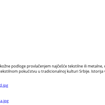
kožne podloge provlačenjem najčešće tekstilne ili metalne,
 tekstilnom pokućstvu u tradicionalnoj kulturi Srbije. Istorij