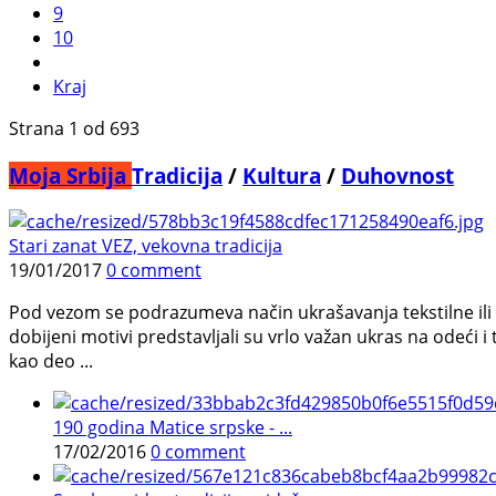
9
10
Kraj
Strana 1 od 693
Moja Srbija
Tradicija
/
Kultura
/
Duhovnost
Stari zanat VEZ, vekovna tradicija
19/01/2017
0 comment
Pod vezom se podrazumeva način ukrašavanja tekstilne ili 
dobijeni motivi predstavljali su vrlo važan ukras na odeći i
kao deo ...
190 godina Matice srpske - ...
17/02/2016
0 comment