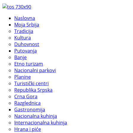
Naslovna
Moja Srbija
Tradicija
Kultura
Duhovnost
Putovanja
Banje
Etno turizam
Nacionalni parkovi
Planine
Turistički centri
Republika Srpska
Crna Gora
Razglednica
Gastronomija
Nacionalna kuhinja
Internacionalna kuhinja
Hrana i piće