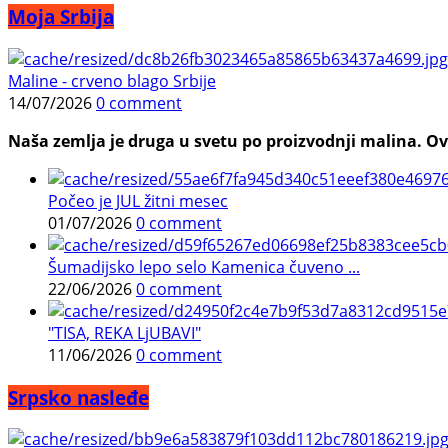
Moja Srbija
Maline - crveno blago Srbije
14/07/2026
0 comment
Naša zemlja je druga u svetu po proizvodnji malina. Ovi
Počeo je JUL žitni mesec
01/07/2026
0 comment
Šumadijsko lepo selo Kamenica čuveno ...
22/06/2026
0 comment
"TISA, REKA LjUBAVI"
11/06/2026
0 comment
Srpsko nasleđe