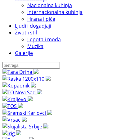
Nacionalna kuhinja
Internacionalna kuhinja
Hrana i piće
Ljudi i dogadjaji
Život i stil
Lepota i moda
Muzika
Galerije