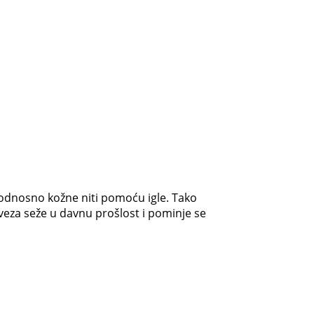
 odnosno kožne niti pomoću igle. Tako
a veza seže u davnu prošlost i pominje se