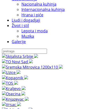
Nacionalna kuhinja
Internacionalna kuhinja
Hrana i piće
Ljudi i dogadjaji
Život i stil
Lepota i moda
Muzika
Galerije