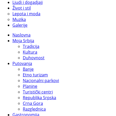
Ljudi i dogadjaji
Život i stil
Lepota i moda
Muzika
Galerije
Naslovna
Moja Srbija
Tradicija
Kultura
Duhovnost
Putovanja
Banje
Etno turizam
Nacionalni parkovi
Planine
Turistički centri
Republika Srpska
Crna Gora
Razglednica
Gastronomija