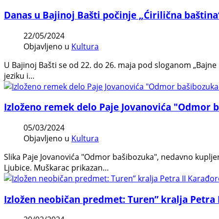
Danas u Bajinoj Bašti počinje „Ćirilična baština
22/05/2024
Objavljeno u
Kultura
U Bajinoj Bašti se od 22. do 26. maja pod sloganom „Bajne r
jeziku i…
Izloženo remek delo Paje Jovanovića "Odmor 
05/03/2024
Objavljeno u
Kultura
Slika Paje Jovanovića "Odmor bašibozuka", nedavno kupljena
Ljubice. Muškarac prikazan…
Izložen neobičan predmet: Turen” kralja Petra 