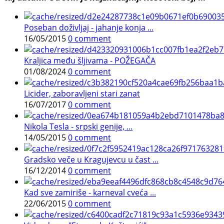
Poseban doživljaj - jahanje konja ...
16/05/2015
0 comment
Kraljica među šljivama - POŽEGAČA
01/08/2024
0 comment
Licider, zaboravljeni stari zanat
16/07/2017
0 comment
Nikola Tesla - srpski genije, ...
14/05/2015
0 comment
Gradsko veče u Kragujevcu u čast ...
16/12/2014
0 comment
Kad sve zamiriše - karneval cveća ...
22/06/2015
0 comment