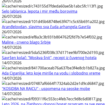
26/07/2026
Selo Jablanica, lepota i mir među borovima
26/07/2026
Aranđelovdan, slavimo sva čuda arhangela Gavrila
26/07/2026
Maline - crveno blago Srbije
14/07/2026
Savršen kolač: "Moskva šnit", recept iz čuvenog hotela
14/07/2026
Ada Ciganlija: leto koje miriše na vodu i slobodno vreme
14/07/2026
"KOSIDBA NA RAJCU" - uspomena na seoske mobe
14/07/2026
Leto 2026. na Zlatiboru donosi bogat program za sve gene