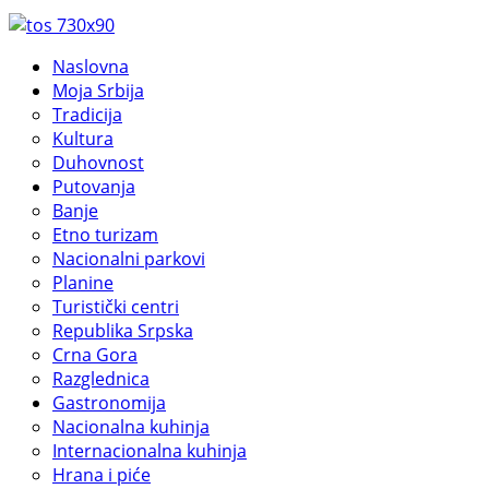
Naslovna
Moja Srbija
Tradicija
Kultura
Duhovnost
Putovanja
Banje
Etno turizam
Nacionalni parkovi
Planine
Turistički centri
Republika Srpska
Crna Gora
Razglednica
Gastronomija
Nacionalna kuhinja
Internacionalna kuhinja
Hrana i piće