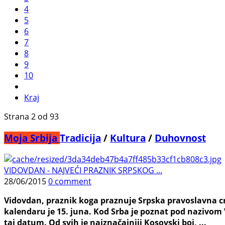
4
5
6
7
8
9
10
Kraj
Strana 2 od 93
Moja Srbija
Tradicija
/
Kultura
/
Duhovnost
VIDOVDAN - NAJVEĆI PRAZNIK SRPSKOG ...
28/06/2015
0 comment
Vidovdan, praznik koga praznuje Srpska pravoslavna cr
kalendaru je 15. juna. Kod Srba je poznat pod nazivom V
taj datum. Od svih je najznačajniji Kosovski boj, ...