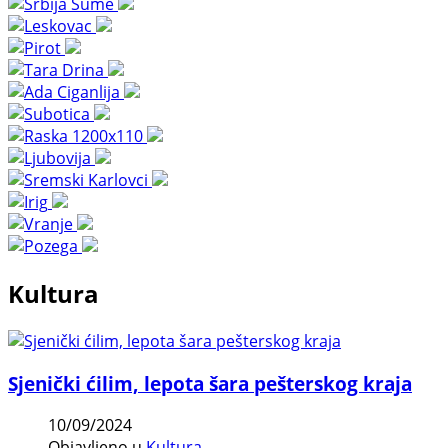
Kultura
Sjenički ćilim, lepota šara pešterskog kraja
10/09/2024
Objavljeno u
Kultura