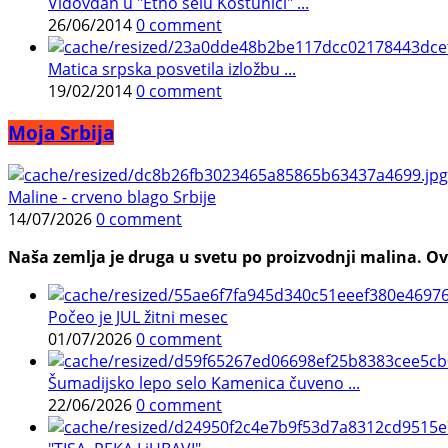
Vidovdan u "Etno selu Koštunići" ...
26/06/2014
0 comment
Matica srpska posvetila izložbu ...
19/02/2014
0 comment
Moja Srbija
Maline - crveno blago Srbije
14/07/2026
0 comment
Naša zemlja je druga u svetu po proizvodnji malina. Ovi
Počeo je JUL žitni mesec
01/07/2026
0 comment
Šumadijsko lepo selo Kamenica čuveno ...
22/06/2026
0 comment