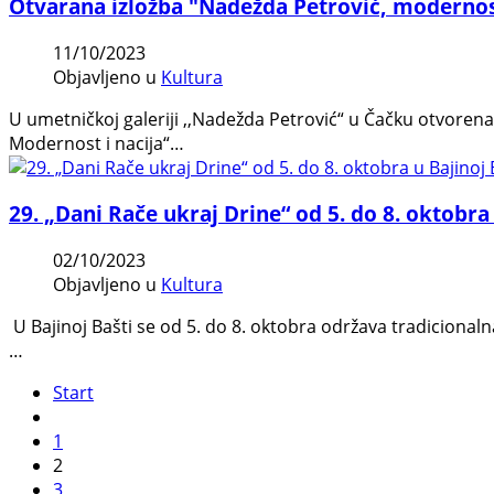
Otvarana izložba "Nadežda Petrović, modernost
11/10/2023
Objavljeno u
Kultura
U umetničkoj galeriji ,,Nadežda Petrović“ u Čačku otvorena
Modernost i nacija“…
29. „Dani Rače ukraj Drine“ od 5. do 8. oktobra 
02/10/2023
Objavljeno u
Kultura
U Bajinoj Bašti se od 5. do 8. oktobra održava tradicional
…
Start
1
2
3