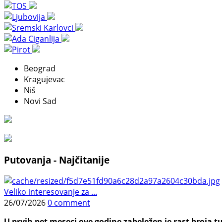
Beograd
Kragujevac
Niš
Novi Sad
Putovanja - Najčitanije
Veliko interesovanje za ...
26/07/2026
0 comment
U prvih pet meseci ove godine zabeležen je rast broja tu