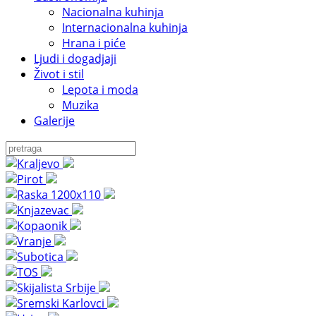
Nacionalna kuhinja
Internacionalna kuhinja
Hrana i piće
Ljudi i dogadjaji
Život i stil
Lepota i moda
Muzika
Galerije