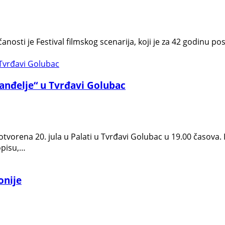
nosti je Festival filmskog scenarija, koji je za 42 godinu pos
vanđelje“ u Tvrđavi Golubac
 otvorena 20. jula u Palati u Tvrđavi Golubac u 19.00 časova
opisu,…
onije