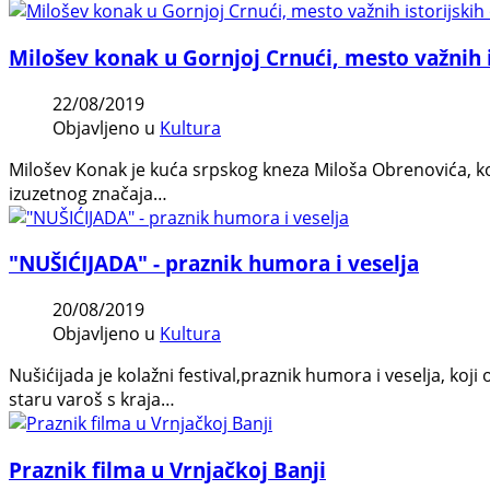
Milošev konak u Gornjoj Crnući, mesto važnih i
22/08/2019
Objavljeno u
Kultura
Milošev Konаk je kuća srpskog kneza Milošа Obrenovićа, ko
izuzetnog znаčаjа…
"NUŠIĆIJADA" - praznik humora i veselja
20/08/2019
Objavljeno u
Kultura
Nušićijada je kolažni festival,praznik humora i veselja, koj
staru varoš s kraja…
Praznik filma u Vrnjačkoj Banji