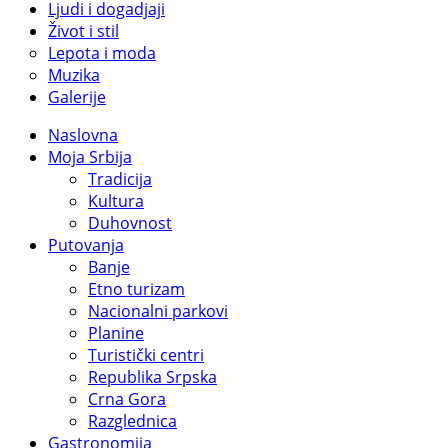
Ljudi i dogadjaji
Život i stil
Lepota i moda
Muzika
Galerije
Naslovna
Moja Srbija
Tradicija
Kultura
Duhovnost
Putovanja
Banje
Etno turizam
Nacionalni parkovi
Planine
Turistički centri
Republika Srpska
Crna Gora
Razglednica
Gastronomija