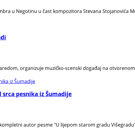
embra u Negotinu u čast kompozitora Stevana Stojanovića Mok
adi
zaredom, organizuje muzičko-scenski događaj na otvorenom 
 srca pesnika iz Šumadije
je kompletni autor pesme "U lijepom starom gradu Višegradu