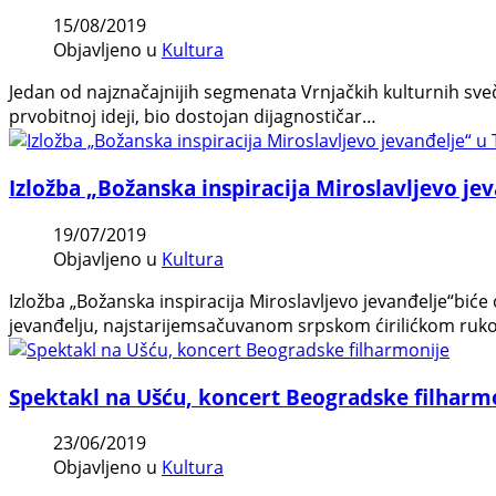
15/08/2019
Objavljeno u
Kultura
Jedan od najznačajnijih segmenata Vrnjačkih kulturnih sveča
prvobitnoj ideji, bio dostojan dijagnostičar…
Izložba „Božanska inspiracija Miroslavljevo je
19/07/2019
Objavljeno u
Kultura
Izložba „Božanska inspiracija Miroslavljevo jevanđelje“biće
jevanđelju, najstarijemsačuvanom srpskom ćirilićkom ruk
Spektakl na Ušću, koncert Beogradske filharm
23/06/2019
Objavljeno u
Kultura