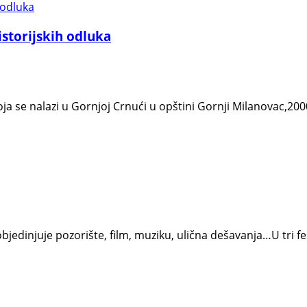
storijskih odluka
jа se nаlаzi u Gornjoj Crnući u opštini Gornji Milаnovаc,20
i objedinjuje pozorište, film, muziku, ulična dešavanja…U tri f