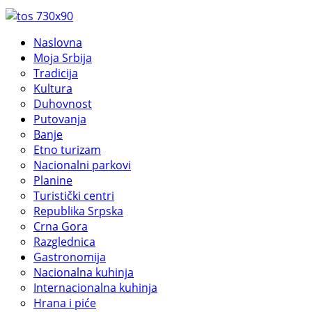
Naslovna
Moja Srbija
Tradicija
Kultura
Duhovnost
Putovanja
Banje
Etno turizam
Nacionalni parkovi
Planine
Turistički centri
Republika Srpska
Crna Gora
Razglednica
Gastronomija
Nacionalna kuhinja
Internacionalna kuhinja
Hrana i piće