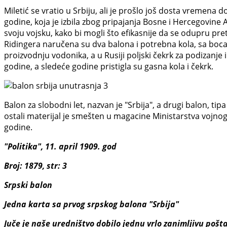
Miletić se vratio u Srbiju, ali je prošlo još dosta vremena 
godine, koja je izbila zbog pripajanja Bosne i Hercegovine
svoju vojsku, kako bi mogli što efikasnije da se odupru pr
Ridingera naručena su dva balona i potrebna kola, sa bocam
proizvodnju vodonika, a u Rusiji poljski čekrk za podizanje
godine, a sledeće godine pristigla su gasna kola i čekrk.
Balon za slobodni let, nazvan je "Srbija", a drugi balon, tipa
ostali materijal je smešten u magacine Ministarstva vojn
godine.
"Politika", 11. april 1909. god
Broj: 1879, str: 3
Srpski balon
Jedna karta sa prvog srpskog balona "Srbija"
Juče je naše uredništvo dobilo jednu vrlo zanimljivu poš