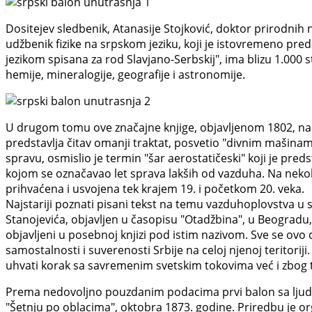
Dositejev sledbenik, Atanasije Stojković, doktor prirodnih
udžbenik fizike na srpskom jeziku, koji je istovremeno pre
jezikom spisana za rod Slavjano-Serbskij", ima blizu 1.000 s
hemije, mineralogije, geografije i astronomije.
U drugom tomu ove značajne knjige, objavljenom 1802, na k
predstavlja čitav omanji traktat, posvetio "divnim mašina
spravu, osmislio je termin "šar aerostatičeski" koji je pred
kojom se označavao let sprava lakših od vazduha. Na nekolik
prihvaćena i usvojena tek krajem 19. i početkom 20. veka.
Najstariji poznati pisani tekst na temu vazduhoplovstva u s
Stanojevića, objavljen u časopisu "Otadžbina", u Beogradu,
objavljeni u posebnoj knjizi pod istim nazivom. Sve se o
samostalnosti i suverenosti Srbije na celoj njenoj teritorij
uhvati korak sa savremenim svetskim tokovima već i zbog 
Prema nedovoljno pouzdanim podacima prvi balon sa ljuds
"Šetnju po oblacima", oktobra 1873. godine. Priredbu je org