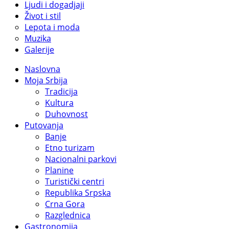
Ljudi i dogadjaji
Život i stil
Lepota i moda
Muzika
Galerije
Naslovna
Moja Srbija
Tradicija
Kultura
Duhovnost
Putovanja
Banje
Etno turizam
Nacionalni parkovi
Planine
Turistički centri
Republika Srpska
Crna Gora
Razglednica
Gastronomija