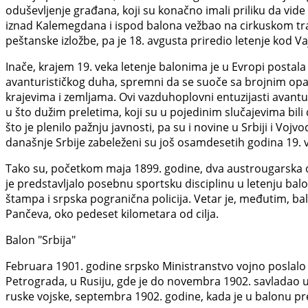
oduševljenje građana, koji su konačno imali priliku da vide
iznad Kalemegdana i ispod balona vežbao na cirkuskom trap
peštanske izložbe, pa je 18. avgusta priredio letenje kod Va
Inače, krajem 19. veka letenje balonima je u Evropi posta
avanturističkog duha, spremni da se suoče sa brojnim opasn
krajevima i zemljama. Ovi vazduhoplovni entuzijasti avantur
u što dužim preletima, koji su u pojedinim slučajevima bili 
što je plenilo pažnju javnosti, pa su i novine u Srbiji i Vojv
današnje Srbije zabeleženi su još osamdesetih godina 19. vek
Tako su, početkom maja 1899. godine, dva austrougarska ofi
je predstavljalo posebnu sportsku disciplinu u letenju bal
štampa i srpska pogranična policija. Vetar je, međutim, ba
Pančeva, oko pedeset kilometara od cilja.
Balon "Srbija"
Februara 1901. godine srpsko Ministranstvo vojno poslalo 
Petrograda, u Rusiju, gde je do novembra 1902. savladao 
ruske vojske, septembra 1902. godine, kada je u balonu pr