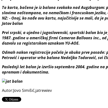
Ta karta, bačena je iz balona svakako nad Augzburgom: pr
slovima naštampana, na nemačkom i francuskom jeziku,
NZ: - Onaj, ko nađe ovu kartu, najučitivije se moli, da j
Jatov balon
Prvi srpski, a ujedno i jugoslovenski, sportski balon bio
1987. godine u američkoj firmi Cameron Balloons inc., od
dozvolu sa registarskom oznakom YU-AOE.
Odmah nakon registracije počela je obuka prve posade: pi
Petrović i operator vrha balona Nedeljko Todorović, svi č
Poslednji let balon je izvršio septembra 2004. godine na 
opremom i dokumentima.
Autor:Jovo Simišić,jatrewiev