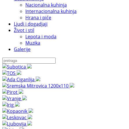
Nacionalna kuhinja
Internacionalna kuhinja
Hrana i piće
Ljudi i dogadjaji
Život i stil
Lepota i moda
Muzika
Galerije