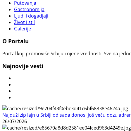
Putovanja
Gastronomija
Ljudi i dogadjaji
Život i stil
Galerije
O Portalu
Portal koji promoviše Srbiju i njene vrednosti. Sve na jedno
Najnovije vesti
Najduži zip lajn u Srbiji od sada donosi još veću dozu adre
26/07/2026