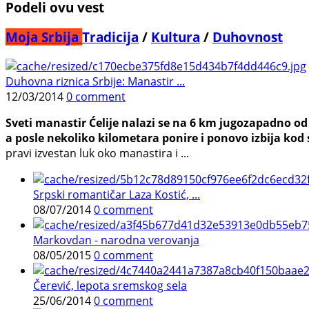
Podeli ovu vest
Moja Srbija
Tradicija
/
Kultura
/
Duhovnost
Duhovna riznica Srbije: Manastir ...
12/03/2014
0 comment
Sveti manastir Ćelije nalazi se na 6 km jugozapadno od 
a posle nekoliko kilometara ponire i ponovo izbija kod s
pravi izvestan luk oko manastira i ...
Srpski romantičar Laza Kostić, ...
08/07/2014
0 comment
Markovdan - narodna verovanja
08/05/2015
0 comment
Čerević, lepota sremskog sela
25/06/2014
0 comment