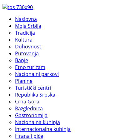
Naslovna
Moja Srbija
Tradicija
Kultura
Duhovnost
Putovanja
Banje
Etno turizam
Nacionalni parkovi
Planine
Turistički centri
Republika Srpska
Crna Gora
Razglednica
Gastronomija
Nacionalna kuhinja
Internacionalna kuhinja
Hrana i piće