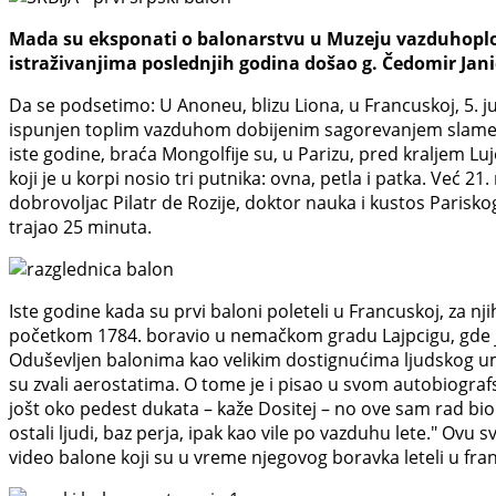
Mada su eksponati o balonarstvu u Muzeju vazduhoplovst
istraživanjima poslednjih godina došao g. Čedomir Janić, 
Da se podsetimo: U Anoneu, blizu Liona, u Francuskoj, 5. jun
ispunjen toplim vazduhom dobijenim sagorevanjem slame i 
iste godine, braća Mongolfije su, u Parizu, pred kraljem 
koji je u korpi nosio tri putnika: ovna, petla i patka. Već 2
dobrovoljac Pilatr de Rozije, doktor nauka i kustos Parisko
trajao 25 minuta.
Iste godine kada su prvi baloni poleteli u Francuskoj, za nji
početkom 1784. boravio u nemačkom gradu Lajpcigu, gde je 
Oduševljen balonima kao velikim dostignućima ljudskog uma
su zvali aerostatima. O tome je i pisao u svom autobiografs
jošt oko pedest dukata – kaže Dositej – no ove sam rad bio
ostali ljudi, baz perja, ipak kao vile po vazduhu lete." Ovu
video balone koji su u vreme njegovog boravka leteli u fran