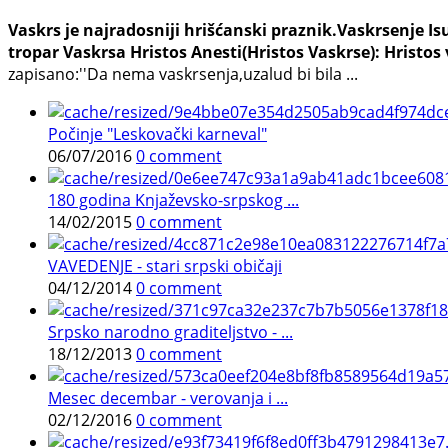
Vaskrs je najradosniji hrišćanski praznik.Vaskrsenje I
tropar Vaskrsa Hristos Anesti(Hristos Vaskrse):
Hristos 
zapisano:''Da nema vaskrsenja,uzalud bi bila ...
Počinje "Leskovački karneval"
06/07/2016
0 comment
180 godina Knjaževsko-srpskog ...
14/02/2015
0 comment
VAVEDENJE - stari srpski običaji
04/12/2014
0 comment
Srpsko narodno graditeljstvo - ...
18/12/2013
0 comment
Mesec decembar - verovanja i ...
02/12/2016
0 comment