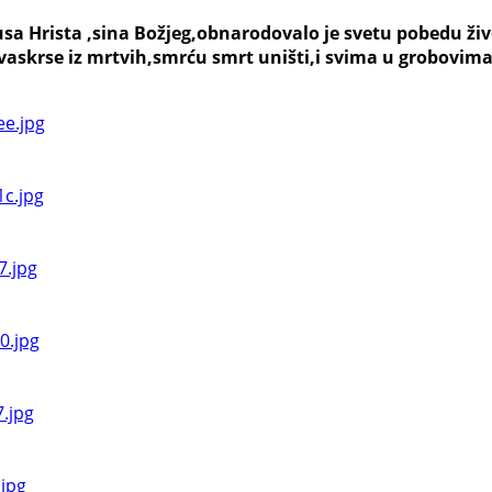
susa Hrista ,sina Božjeg,obnarodovalo je svetu pobedu ž
vaskrse iz mrtvih,
smrću smrt uništi,
i svima u grobovima