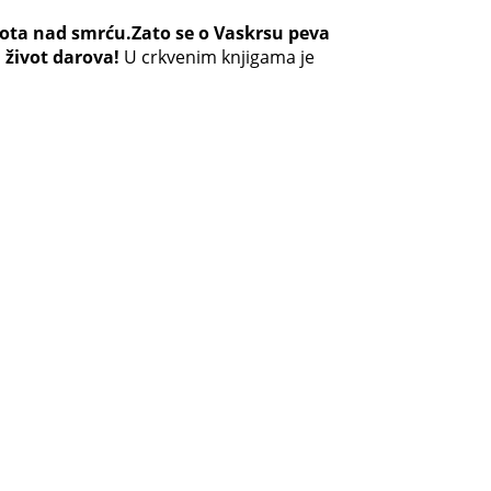
ivota nad smrću.Zato se o Vaskrsu peva
 život darova!
U crkvenim knjigama je