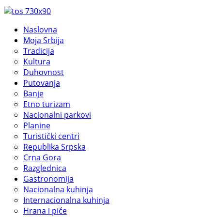
Naslovna
Moja Srbija
Tradicija
Kultura
Duhovnost
Putovanja
Banje
Etno turizam
Nacionalni parkovi
Planine
Turistički centri
Republika Srpska
Crna Gora
Razglednica
Gastronomija
Nacionalna kuhinja
Internacionalna kuhinja
Hrana i piće