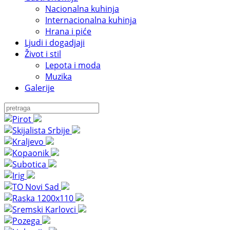
Nacionalna kuhinja
Internacionalna kuhinja
Hrana i piće
Ljudi i dogadjaji
Život i stil
Lepota i moda
Muzika
Galerije