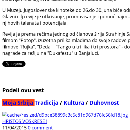
U Muzeju Jugoslovenske kinoteke od 26.do 30.juna biće održ
Glavni cilj revije je otkrivanje, promovisanje i pomoć najm
njihovih talenata i potencijala.
Revija je prema rečima jednog od članova žirija Strahinje 
filmom "Potop", izuzetna prilika mladima da svoje radove prik
filmove "Rujka", "Deda" i "Tango u tri lika i tri prostora" -
nagrade za režiju na "Dukafestu" u Banjaluci.
Podeli ovu vest
Moja Srbija
Tradicija
/
Kultura
/
Duhovnost
HRISTOS VOSKRESE !
11/04/2015
0 comment