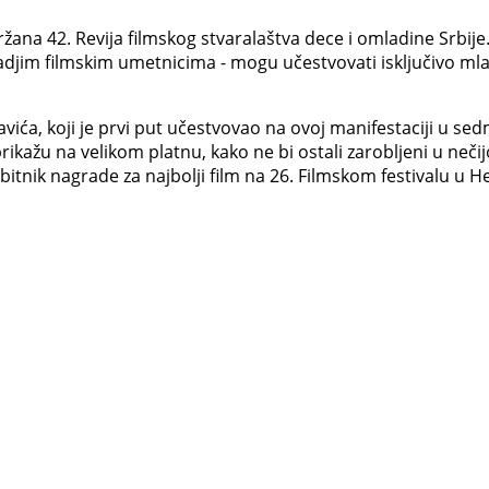
ana 42. Revija filmskog stvaralaštva dece i omladine Srbije
ladjim filmskim umetnicima - mogu učestvovati isključivo mla
Savića, koji je prvi put učestvovao na ovoj manifestaciji u 
ažu na velikom platnu, kako ne bi ostali zarobljeni u nečijoj 
 dobitnik nagrade za najbolji film na 26. Filmskom festivalu u