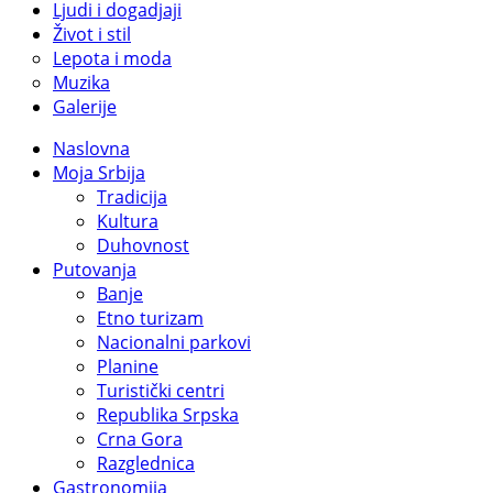
Ljudi i dogadjaji
Život i stil
Lepota i moda
Muzika
Galerije
Naslovna
Moja Srbija
Tradicija
Kultura
Duhovnost
Putovanja
Banje
Etno turizam
Nacionalni parkovi
Planine
Turistički centri
Republika Srpska
Crna Gora
Razglednica
Gastronomija