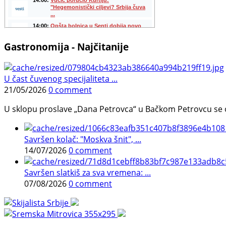
Gastronomija - Najčitanije
U čast čuvenog specijaliteta ...
21/05/2026
0 comment
U sklopu proslave „Dana Petrovca“ u Bačkom Petrovcu se održa
Savršen kolač: "Moskva šnit", ...
14/07/2026
0 comment
Savršen slatkiš za sva vremena: ...
07/08/2026
0 comment