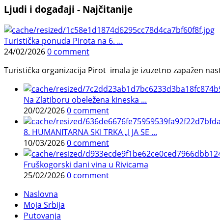
Ljudi i događaji - Najčitanije
Turistička ponuda Pirota na 6. ...
24/02/2026
0 comment
Turistička organizacija Pirot imala je izuzetno zapažen n
Na Zlatiboru obeležena kineska ...
20/02/2026
0 comment
8. HUMANITARNA SKI TRKA „I JA SE ...
10/03/2026
0 comment
Fruškogorski dani vina u Rivicama
25/02/2026
0 comment
Naslovna
Moja Srbija
Putovanja