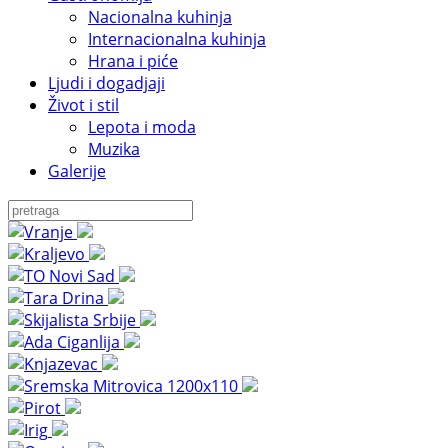
Nacionalna kuhinja
Internacionalna kuhinja
Hrana i piće
Ljudi i dogadjaji
Život i stil
Lepota i moda
Muzika
Galerije