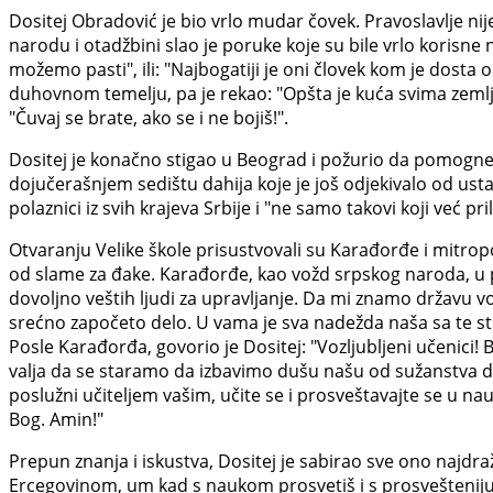
Dositej Obradović je bio vrlo mudar čovek. Pravoslavlje ni
narodu i otadžbini slao je poruke koje su bile vrlo korisne
možemo pasti", ili: "Najbogatiji je oni človek kom je dosta on
duhovnom temelju, pa je rekao: "Opšta je kuća svima zemlja,
"Čuvaj se brate, ako se i ne bojiš!".
Dositej je konačno stigao u Beograd i požurio da pomogne o
dojučerašnjem sedištu dahija koje je još odjekivalo od usta
polaznici iz svih krajeva Srbije i "ne samo takovi koji već pril
Otvaranju Velike škole prisustvovali su Karađorđe i mitropol
od slame za đake. Karađorđe, kao vožd srpskog naroda, u 
dovoljno veštih ljudi za upravljanje. Da mi znamo državu vod
srećno započeto delo. U vama je sva nadežda naša sa te st
Posle Karađorđa, govorio je Dositej: "Vozljubljeni učenici!
valja da se staramo da izbavimo dušu našu od sužanstva duš
poslužni učiteljem vašim, učite se i prosveštavajte se u na
Bog. Amin!"
Prepun znanja i iskustva, Dositej je sabirao sve ono najdra
Ercegovinom, um kad s naukom prosvetiš i s prosvešteniju do