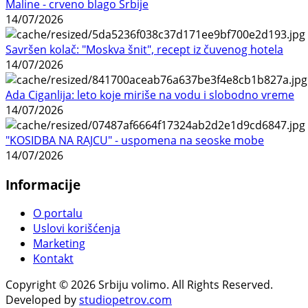
Maline - crveno blago Srbije
14/07/2026
Savršen kolač: "Moskva šnit", recept iz čuvenog hotela
14/07/2026
Ada Ciganlija: leto koje miriše na vodu i slobodno vreme
14/07/2026
"KOSIDBA NA RAJCU" - uspomena na seoske mobe
14/07/2026
Informacije
O portalu
Uslovi korišćenja
Marketing
Kontakt
Copyright © 2026 Srbiju volimo. All Rights Reserved.
Developed by
studiopetrov.com