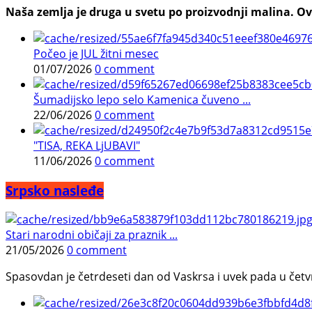
Naša zemlja je druga u svetu po proizvodnji malina. Ovi
Počeo je JUL žitni mesec
01/07/2026
0 comment
Šumadijsko lepo selo Kamenica čuveno ...
22/06/2026
0 comment
"TISA, REKA LjUBAVI"
11/06/2026
0 comment
Srpsko nasleđe
Stari narodni običaji za praznik ...
21/05/2026
0 comment
Spasovdan je četrdeseti dan od Vaskrsa i uvek pada u četvrtak.