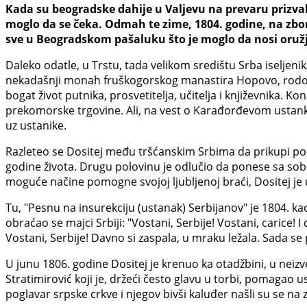
Kada su beogradske dahije u Valjevu na prevaru prizval
moglo da se čeka. Odmah te zime, 1804. godine, na zbor
sve u Beogradskom pašaluku što je moglo da nosi oruž
Daleko odatle, u Trstu, tada velikom središtu Srba iseljenik
nekadašnji monah fruškogorskog manastira Hopovo, rodom 
bogat život putnika, prosvetitelja, učitelja i književnika. 
prekomorske trgovine. Ali, na vest o Karađorđevom ustanku
uz ustanike.
Razleteo se Dositej među tršćanskim Srbima da prikupi pomo
godine života. Drugu polovinu je odlučio da ponese sa sobo
moguće načine pomogne svojoj ljubljenoj braći, Dositej je u
Tu, "Pesnu na insurekciju (ustanak) Serbijanov" je 1804. k
obraćao se majci Srbiji: "Vostani, Serbije! Vostani, carice! I 
Vostani, Serbije! Davno si zaspala, u mraku ležala. Sada se
U junu 1806. godine Dositej je krenuo ka otadžbini, u nei
Stratimirović koji je, držeći često glavu u torbi, pomagao 
poglavar srpske crkve i njegov bivši kaluđer našli su se