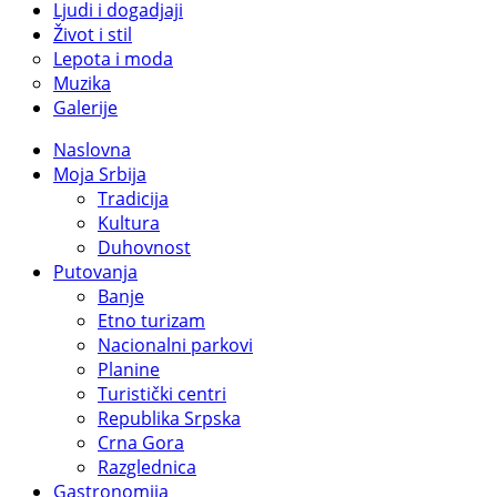
Ljudi i dogadjaji
Život i stil
Lepota i moda
Muzika
Galerije
Naslovna
Moja Srbija
Tradicija
Kultura
Duhovnost
Putovanja
Banje
Etno turizam
Nacionalni parkovi
Planine
Turistički centri
Republika Srpska
Crna Gora
Razglednica
Gastronomija