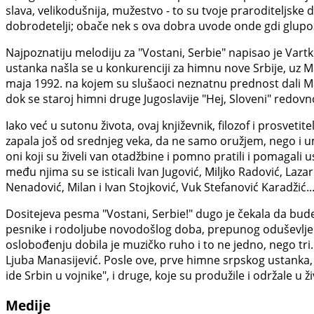
slava, velikodušnija, mužestvo - to su tvoje praroditeljske 
dobrodetelji; obače nek s ova dobra uvode onde gdi glupost
Najpoznatiju melodiju za "Vostani, Serbie" napisao je Vartk
ustanka našla se u konkurenciji za himnu nove Srbije, uz 
maja 1992. na kojem su slušaoci neznatnu prednost dali Ma
dok se staroj himni druge Jugoslavije "Hej, Sloveni" redo
Iako već u sutonu života, ovaj književnik, filozof i prosveti
zapala još od srednjeg veka, da ne samo oružjem, nego i umom 
oni koji su živeli van otadžbine i pomno pratili i pomagali 
među njima su se isticali Ivan Jugović, Miljko Radović, Laza
Nenadović, Milan i Ivan Stojković, Vuk Stefanović Karadžić..
Dositejeva pesma "Vostani, Serbie!" dugo je čekala da bude
pesnike i rodoljube novodošlog doba, prepunog oduševljenj
oslobođenju dobila je muzičko ruho i to ne jedno, nego tri.
Ljuba Manasijević. Posle ove, prve himne srpskog ustanka, 
ide Srbin u vojnike", i druge, koje su produžile i održale u
Medije