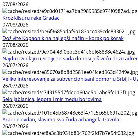
07/08/2026
Kroz klisuru reke Gradac
07/08/2026
Doživite Kopaonik na najlepši način – korak po korak
07/08/2026
Najduži zip lajn u Srbiji od sada donosi još veću dozu adre
26/07/2026
Veliko interesovanje za subvencionisani odmor u Srbiji - 
26/07/2026
Selo Jablanica, lepota i mir među borovima
26/07/2026
Aranđelovdan, slavimo sva čuda arhangela Gavrila
26/07/2026