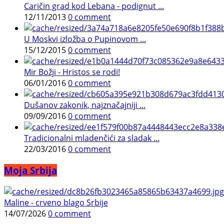
Caričin grad kod Lebana - podignut ...
12/11/2013
0 comment
U Moskvi izložba o Pupinovom ...
15/12/2015
0 comment
Mir Božji - Hristos se rodi!
06/01/2016
0 comment
Dušanov zakonik, najznačajniji ...
09/09/2016
0 comment
Tradicionalni mladenčići za sladak ...
22/03/2016
0 comment
Moja Srbija
Maline - crveno blago Srbije
14/07/2026
0 comment