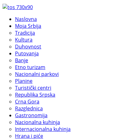
Naslovna
Moja Srbija
Tradicija
Kultura
Duhovnost
Putovanja
Banje
Etno turizam
Nacionalni parkovi
Planine
Turistički centri
Republika Srpska
Crna Gora
Razglednica
Gastronomija
Nacionalna kuhinja
Internacionalna kuhinja
Hrana i piće