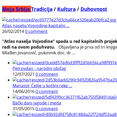
Moja Srbija
Tradicija
/
Kultura
/
Duhovnost
Atlas naselja Vojvodine-kapitalni ...
26/02/2014
0 comment
"Atlas naselja Vojvodine" spada u red kapitalnih proj
radi na ovom poduhvatu.
Objavljena je prva od tri knjig
Mlađen Jovanović, pukovnik doc. dr ...
Petrovdan - narodni običaji
12/07/2021
0 comment
Manastir Ćelije u kotlini reke ...
14/06/2016
0 comment
Bački dani jagode i meda
31/05/2015
0 comment