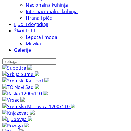
Nacionalna kuhinja
Internacionalna kuhinja
Hrana i piće
Ljudi i dogadjaji
Život i stil
Lepota i moda
Muzika
Galerije