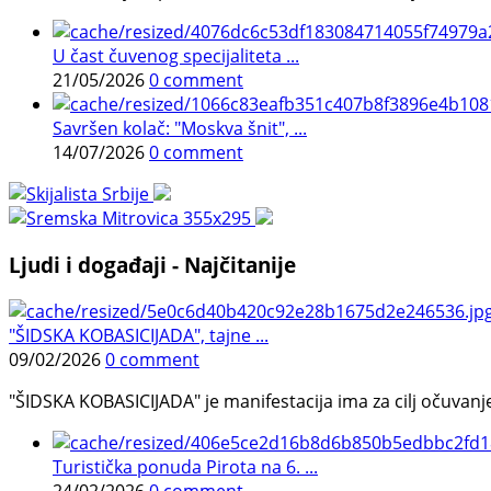
U čast čuvenog specijaliteta ...
21/05/2026
0 comment
Savršen kolač: "Moskva šnit", ...
14/07/2026
0 comment
Ljudi i događaji - Najčitanije
"ŠIDSKA KOBASICIJADA", tajne ...
09/02/2026
0 comment
"ŠIDSKA KOBASICIJADA" je manifestacija ima za cilj očuvanje o
Turistička ponuda Pirota na 6. ...
24/02/2026
0 comment