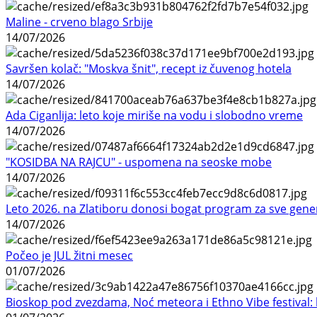
Maline - crveno blago Srbije
14/07/2026
Savršen kolač: "Moskva šnit", recept iz čuvenog hotela
14/07/2026
Ada Ciganlija: leto koje miriše na vodu i slobodno vreme
14/07/2026
"KOSIDBA NA RAJCU" - uspomena na seoske mobe
14/07/2026
Leto 2026. na Zlatiboru donosi bogat program za sve gene
14/07/2026
Počeo je JUL žitni mesec
01/07/2026
Bioskop pod zvezdama, Noć meteora i Ethno Vibe festival: 