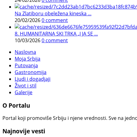
Na Zlatiboru obeležena kineska ...
20/02/2026
0 comment
8. HUMANITARNA SKI TRKA „I JA SE ...
10/03/2026
0 comment
Naslovna
Moja Srbija
Putovanja
Gastronomija
Ljudi i dogadjaji
Život i stil
Galerije
O Portalu
Portal koji promoviše Srbiju i njene vrednosti. Sve na jedno
Najnovije vesti