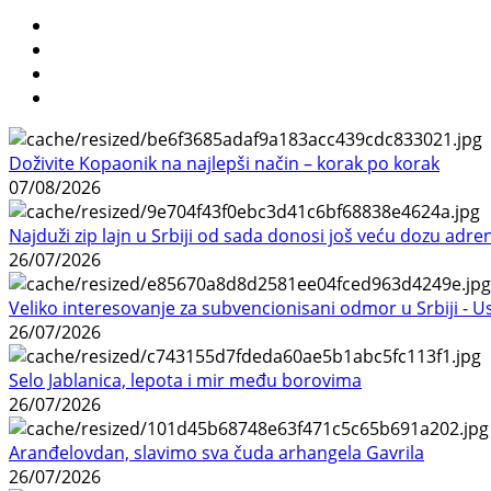
Doživite Kopaonik na najlepši način – korak po korak
07/08/2026
Najduži zip lajn u Srbiji od sada donosi još veću dozu adre
26/07/2026
Veliko interesovanje za subvencionisani odmor u Srbiji - 
26/07/2026
Selo Jablanica, lepota i mir među borovima
26/07/2026
Aranđelovdan, slavimo sva čuda arhangela Gavrila
26/07/2026