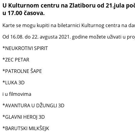
U Kulturnom centru na Zlatiboru od 21.jula po
u 17.00 časova.
Karte se mogu kupiti na biletarnici Kulturnog centra na dan
Od 16.08. do 22. avgusta 2021. godine možete uživati u pro
*NEUKROTIVI SPIRIT
*ZEC PETAR
*PATROLNE ŠAPE
*LUKA 3D
i u filmovima
*AVANTURA U DŽUNGLI 3D
*GLAVNI HEROJ 3D
*BARUTSKI MILKŠEJK