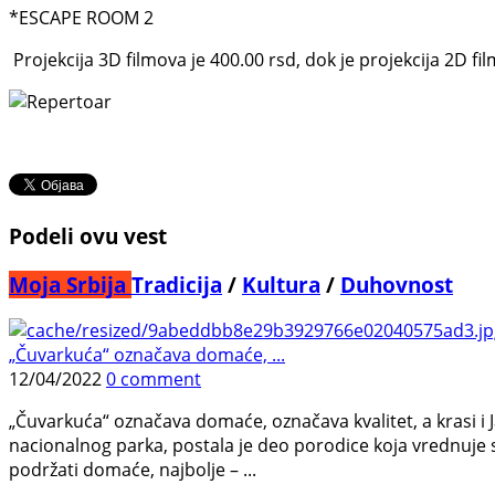
*ESCAPE ROOM 2
Projekcija 3D filmova je 400.00 rsd, dok je projekcija 2D fi
Podeli ovu vest
Moja Srbija
Tradicija
/
Kultura
/
Duhovnost
„Čuvarkuća“ označava domaće, ...
12/04/2022
0 comment
„Čuvarkuća“ označava domaće, označava kvalitet, a krasi i 
nacionalnog parka, postala je deo porodice koja vrednuje s
podržati domaće, najbolje – ...