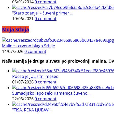
06/01/2014
0 comment
"Staro zdanje" - čuveni primer ...
10/06/2021
0 comment
Moja Srbija
Maline - crveno blago Srbije
14/07/2026
0 comment
Naša zemlja je druga u svetu po proizvodnji malina. Ovi
Počeo je JUL žitni mesec
01/07/2026
0 comment
Šumadijsko lepo selo Kamenica čuveno ...
22/06/2026
0 comment
"TISA, REKA LjUBAVI"