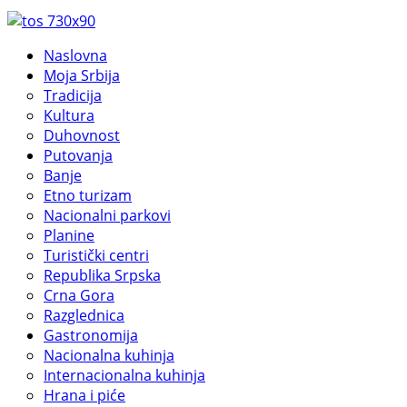
Naslovna
Moja Srbija
Tradicija
Kultura
Duhovnost
Putovanja
Banje
Etno turizam
Nacionalni parkovi
Planine
Turistički centri
Republika Srpska
Crna Gora
Razglednica
Gastronomija
Nacionalna kuhinja
Internacionalna kuhinja
Hrana i piće