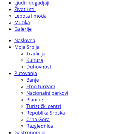
Ljudi i dogadjaji
Život i stil
Lepota i moda
Muzika
Galerije
Naslovna
Moja Srbija
Tradicija
Kultura
Duhovnost
Putovanja
Banje
Etno turizam
Nacionalni parkovi
Planine
Turistički centri
Republika Srpska
Crna Gora
Razglednica
Gastronomija