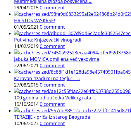
Multimedijalna izložba posvećena ...
29/04/2015
0 comment
HRISTOS VASKRSE!
01/05/2021
0 comment
Put vina: Knjaževački vinogradi
14/02/2019
0 comment
Jabuka MOMICA omiljena već vekovima
22/06/2021
0 comment
Karavan "Izađi mi na teglu" - ...
27/08/2015
0 comment
100 godina od početka Velikog rata ...
19/10/2014
0 comment
TERAZIJE - priča iz starog Beograda
10/06/2023
0 comment