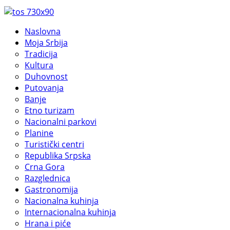
Naslovna
Moja Srbija
Tradicija
Kultura
Duhovnost
Putovanja
Banje
Etno turizam
Nacionalni parkovi
Planine
Turistički centri
Republika Srpska
Crna Gora
Razglednica
Gastronomija
Nacionalna kuhinja
Internacionalna kuhinja
Hrana i piće