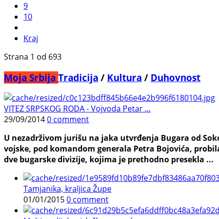
9
10
Kraj
Strana 1 od 693
Moja Srbija
Tradicija
/
Kultura
/
Duhovnost
VITEZ SRPSKOG RODA - Vojvoda Petar ...
29/09/2014
0 comment
U nezadrživom jurišu na jaka utvrđenja Bugara od Sokol
vojske, pod komandom generala Petra Bojovića, probila 
dve bugarske divizije, kojima je prethodno presekla ...
Tamjanika, kraljica Župe
01/01/2015
0 comment