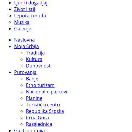
Ljudi i dogadjaji
Život i stil
Lepota i moda
Muzika
Galerije
Naslovna
Moja Srbija
Tradicija
Kultura
Duhovnost
Putovanja
Banje
Etno turizam
Nacionalni parkovi
Planine
Turistički centri
Republika Srpska
Crna Gora
Razglednica
Gastronomija