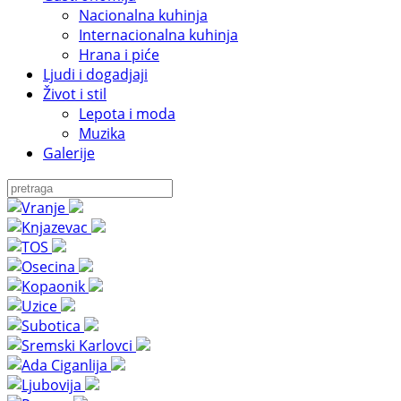
Nacionalna kuhinja
Internacionalna kuhinja
Hrana i piće
Ljudi i dogadjaji
Život i stil
Lepota i moda
Muzika
Galerije