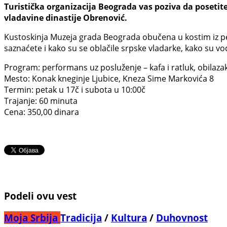
Turistička organizacija Beograda vas poziva da posetit
vladavine dinastije Obrenović.
Kustoskinja Muzeja grada Beograda obučena u kostim iz pe
saznaćete i kako su se oblačile srpske vladarke, kako su vo
Program: performans uz posluženje – kafa i ratluk, obilaza
Mesto: Konak kneginje Ljubice, Kneza Sime Markovića 8
Termin: petak u 17č i subota u 10:00č
Trajanje: 60 minuta
Cena: 350,00 dinara
Podeli ovu vest
Moja Srbija
Tradicija
/
Kultura
/
Duhovnost