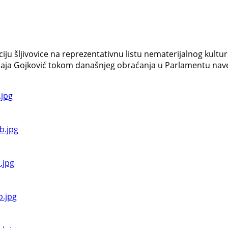
iju šljivovice na reprezentativnu listu nematerijalnog kult
Maja Gojković tokom današnjeg obraćanja u Parlamentu navel