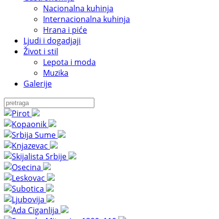
Nacionalna kuhinja
Internacionalna kuhinja
Hrana i piće
Ljudi i dogadjaji
Život i stil
Lepota i moda
Muzika
Galerije