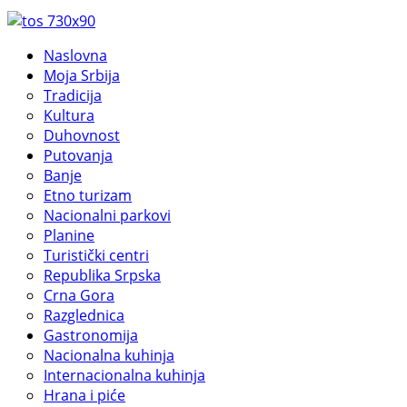
Naslovna
Moja Srbija
Tradicija
Kultura
Duhovnost
Putovanja
Banje
Etno turizam
Nacionalni parkovi
Planine
Turistički centri
Republika Srpska
Crna Gora
Razglednica
Gastronomija
Nacionalna kuhinja
Internacionalna kuhinja
Hrana i piće