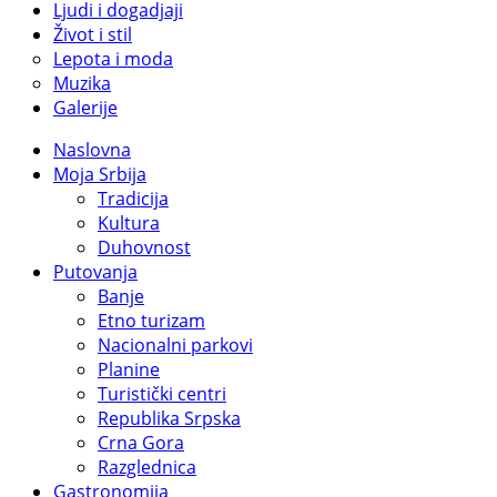
Ljudi i dogadjaji
Život i stil
Lepota i moda
Muzika
Galerije
Naslovna
Moja Srbija
Tradicija
Kultura
Duhovnost
Putovanja
Banje
Etno turizam
Nacionalni parkovi
Planine
Turistički centri
Republika Srpska
Crna Gora
Razglednica
Gastronomija