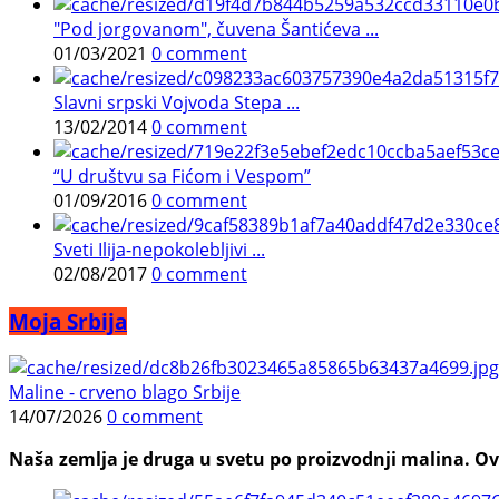
"Pod jorgovanom", čuvena Šantićeva ...
01/03/2021
0 comment
Slavni srpski Vojvoda Stepa ...
13/02/2014
0 comment
“U društvu sa Fićom i Vespom”
01/09/2016
0 comment
Sveti Ilija-nepokolebljivi ...
02/08/2017
0 comment
Moja Srbija
Maline - crveno blago Srbije
14/07/2026
0 comment
Naša zemlja je druga u svetu po proizvodnji malina. Ovi