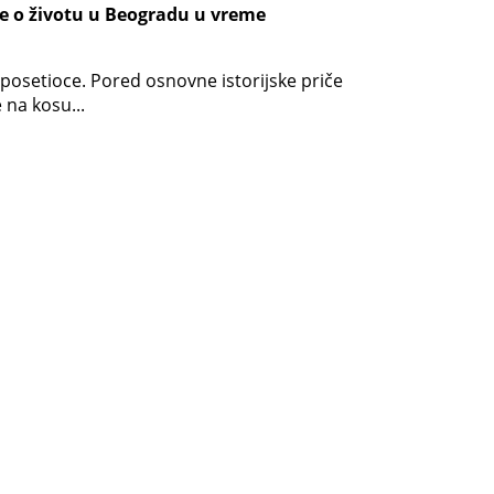
še o životu u Beogradu u vreme
posetioce. Pored osnovne istorijske priče
 na kosu...