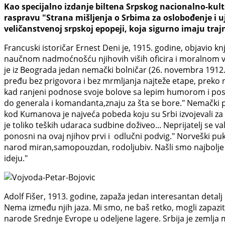
Kao specijalno izdanje biltena Srpskog nacionalno-kult
raspravu "Strana mišljenja o Srbima za oslobođenje i uje
veličanstvenoj srpskoj epopeji, koja sigurno imaju traj
Francuski istoričar Ernest Deni je, 1915. godine, objavio kn
naučnom nadmoćnošću njihovih viših oficira i moralnom vred
je iz Beograda jedan nemački bolničar (26. novembra 1912.)
pređu bez prigovora i bez mrmljanja najteže etape, preko 
kad ranjeni podnose svoje bolove sa lepim humorom i postoja
do generala i komandanta,znaju za šta se bore." Nemački pu
kod Kumanova je najveća pobeda koju su Srbi izvojevali za
je toliko teških udaraca sudbine doživeo... Neprijatelj se v
ponosni na ovaj njihov prvi i odlučni podvig." Norveški puk
narod miran,samopouzdan, rodoljubiv. Našli smo najbolje voj
ideju."
Adolf Fišer, 1913. godine, zapaža jedan interesantan detalj 
Nema između njih jaza. Mi smo, ne baš retko, mogli zapazit i
narode Srednje Evrope u odeljene lagere. Srbija je zemlja 