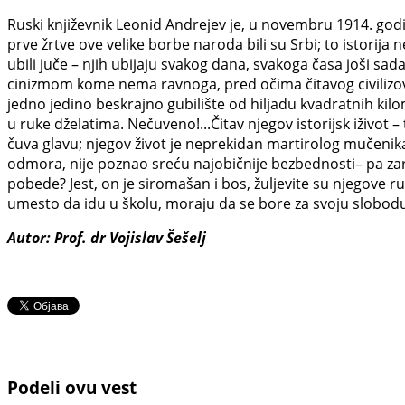
Ruski književnik Leonid Andrejev je, u novembru 1914. godine
prve žrtve ove velike borbe naroda bili su Srbi; to istorija 
ubili juče – njih ubijaju svakog dana, svakoga časa joši sad
cinizmom kome nema ravnoga, pred očima čitavog civilizova
jedno jedino beskrajno gubilište od hiljadu kvadratnih ki
u ruke dželatima. Nečuveno!...Čitav njegov istorijsk iživot 
čuva glavu; njegov život je neprekidan martirolog mučenik
odmora, nije poznao sreću najobičnije bezbednosti– pa zar 
pobede? Jest, on je siromašan i bos, žuljevite su njegove 
umesto da idu u školu, moraju da se bore za svoju slobodu,
Autor: Prof. dr Vojislav Šešelj
Podeli ovu vest