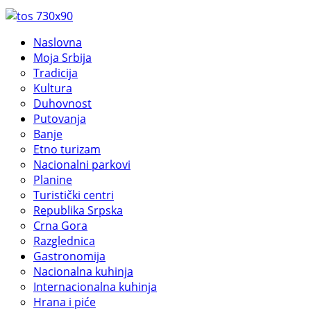
Naslovna
Moja Srbija
Tradicija
Kultura
Duhovnost
Putovanja
Banje
Etno turizam
Nacionalni parkovi
Planine
Turistički centri
Republika Srpska
Crna Gora
Razglednica
Gastronomija
Nacionalna kuhinja
Internacionalna kuhinja
Hrana i piće