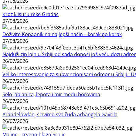
07/08/2026
Kroz klisuru reke Gradac
07/08/2026
Doživite Kopaonik na najlepši način – korak po korak
07/08/2026
Najduži zip lajn u Srbiji od sada donosi još veću dozu adre
26/07/2026
Veliko interesovanje za subvencionisani odmor u Srbiji - 
26/07/2026
Selo Jablanica, lepota i mir među borovima
26/07/2026
Aranđelovdan, slavimo sva čuda arhangela Gavrila
26/07/2026
Maline - crveno blago Srbije