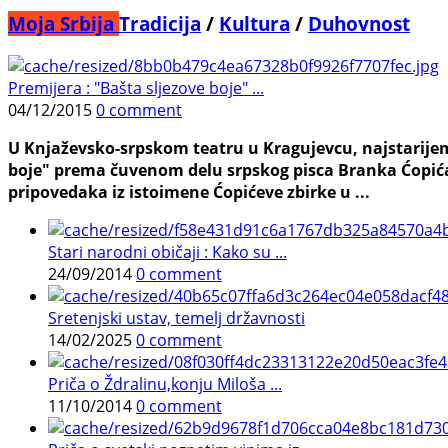
Moja Srbija
Tradicija
/
Kultura
/
Duhovnost
Premijera : "Bašta sljezove boje" ...
04/12/2015
0 comment
U Knjaževsko-srpskom teatru u Kragujevcu, najstarijem
boje" prema čuvenom delu srpskog pisca Branka Ćopića. 
pripovedaka iz istoimene Ćopićeve zbirke u ...
Stari narodni običaji : Kako su ...
24/09/2014
0 comment
Sretenjski ustav, temelj državnosti
14/02/2025
0 comment
Priča o Ždralinu,konju Miloša ...
11/10/2014
0 comment