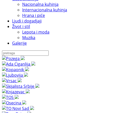
Nacionalna kuhinja
Internacionalna kuhinja
Hrana i piće
Ljudi i dogadjaji
Život i stil
Lepota i moda
Muzika
Galerije