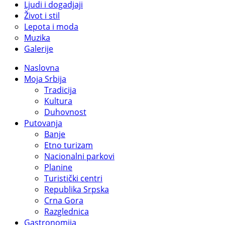
Ljudi i dogadjaji
Život i stil
Lepota i moda
Muzika
Galerije
Naslovna
Moja Srbija
Tradicija
Kultura
Duhovnost
Putovanja
Banje
Etno turizam
Nacionalni parkovi
Planine
Turistički centri
Republika Srpska
Crna Gora
Razglednica
Gastronomija