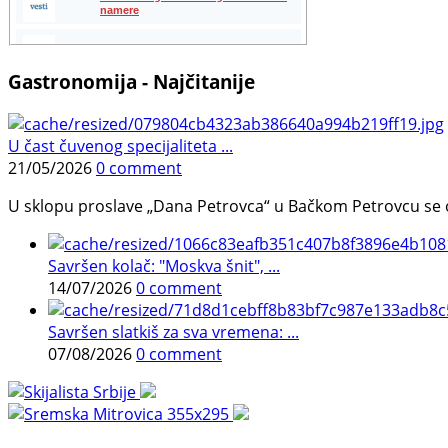
Gastronomija - Najčitanije
U čast čuvenog specijaliteta ...
21/05/2026
0 comment
U sklopu proslave „Dana Petrovca“ u Bačkom Petrovcu se održa
Savršen kolač: "Moskva šnit", ...
14/07/2026
0 comment
Savršen slatkiš za sva vremena: ...
07/08/2026
0 comment