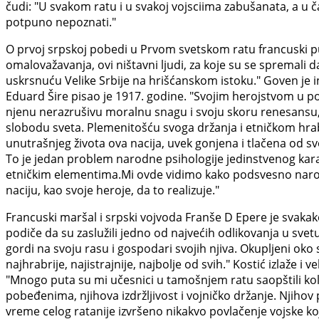
čudi: "U svakom ratu i u svakoj vojsciima zabušanata, a u č
potpuno nepoznati."
O prvoj srpskoj pobedi u Prvom svetskom ratu francuski pub
omalovažavanja, ovi ništavni ljudi, za koje su se spremali 
uskrsnuću Velike Srbije na hrišćanskom istoku." Goven je in
Eduard Šire pisao je 1917. godine. "Svojim herojstvom u p
njenu nerazrušivu moralnu snagu i svoju skoru renesansu, S
slobodu sveta. Plemenitošću svoga držanja i etničkom hrabro
unutrašnjeg života ova nacija, uvek gonjena i tlačena od svo
To je jedan problem narodne psihologije jedinstvenog karakt
etničkim elementima.Mi ovde vidimo kako podsvesno narod
naciju, kao svoje heroje, da to realizuje."
Francuski maršal i srpski vojvoda Franše D Epere je svakako
podiče da su zaslužili jedno od najvećih odlikovanja u svetu?
gordi na svoju rasu i gospodari svojih njiva. Okupljeni oko s
najhrabrije, najistrajnije, najbolje od svih." Kostić izlaže i 
"Mnogo puta su mi učesnici u tamošnjem ratu saopštili ko
pobeđenima, njihova izdržljivost i vojničko držanje. Njihov
vreme celog ratanije izvršeno nikakvo povlačenje vojske ko