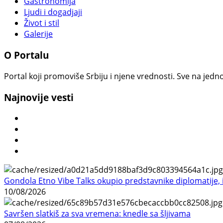
Gastronomija
Ljudi i dogadjaji
Život i stil
Galerije
O Portalu
Portal koji promoviše Srbiju i njene vrednosti. Sve na jedno
Najnovije vesti
Gondola Etno Vibe Talks okupio predstavnike diplomatije, in
10/08/2026
Savršen slatkiš za sva vremena: knedle sa šljivama