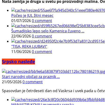
Naša zemlja je druga u svetu po proizvodnji malina. Ovi
Počeo je JUL žitni mesec
01/07/2026
0 comment
Šumadijsko lepo selo Kamenica čuveno ...
22/06/2026
0 comment
"TISA, REKA LjUBAVI"
11/06/2026
0 comment
Srpsko nasleđe
Stari narodni običaji za praznik ...
21/05/2026
0 comment
Spasovdan je četrdeseti dan od Vaskrsa i uvek pada u četvrtak.
MANASTIR KOVILJ znamenita srpska ...