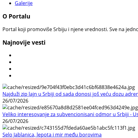
Galerije
O Portalu
Portal koji promoviše Srbiju i njene vrednosti. Sve na jedno
Najnovije vesti
Najduži zip lajn u Srbiji od sada donosi još veću dozu adre
26/07/2026
Veliko interesovanje za subvencionisani odmor u Srbiji - 
26/07/2026
Selo Jablanica, lepota i mir među borovima