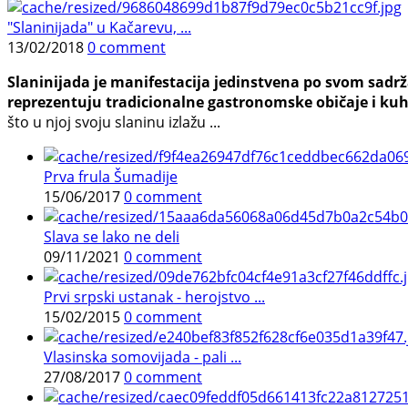
"Slaninijada" u Kačarevu, ...
13/02/2018
0 comment
Slaninijada je manifestacija jedinstvena po svom sadrž
reprezentuju tradicionalne gastronomske običaje i ku
što u njoj svoju slaninu izlažu ...
Prva frula Šumadije
15/06/2017
0 comment
Slava se lako ne deli
09/11/2021
0 comment
Prvi srpski ustanak - herojstvo ...
15/02/2015
0 comment
Vlasinska somovijada - pali ...
27/08/2017
0 comment