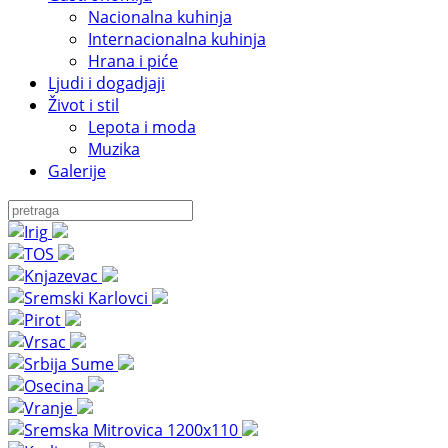
Nacionalna kuhinja
Internacionalna kuhinja
Hrana i piće
Ljudi i dogadjaji
Život i stil
Lepota i moda
Muzika
Galerije