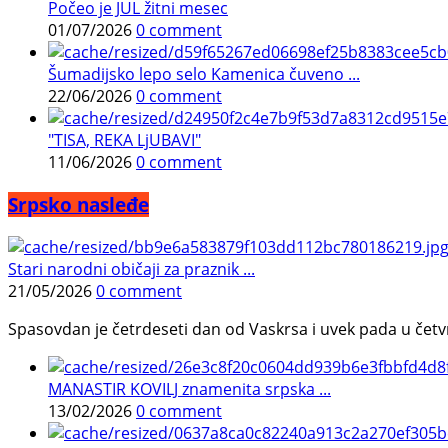
Počeo je JUL žitni mesec
01/07/2026
0 comment
Šumadijsko lepo selo Kamenica čuveno ...
22/06/2026
0 comment
"TISA, REKA LjUBAVI"
11/06/2026
0 comment
Srpsko nasleđe
Stari narodni običaji za praznik ...
21/05/2026
0 comment
Spasovdan je četrdeseti dan od Vaskrsa i uvek pada u četvrtak.
MANASTIR KOVILJ znamenita srpska ...
13/02/2026
0 comment