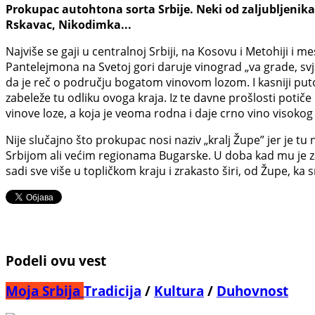
Prokupac autohtona sorta Srbije. Neki od zaljubljenika
Rskavac, Nikodimka...
Najviše se gaji u centralnoj Srbiji, na Kosovu i Metohiji i 
Pantelejmona na Svetoj gori daruje vinograd „va grade, sv
da je reč o području bogatom vinovom lozom. I kasniji put
zabeleže tu odliku ovoga kraja. Iz te davne prošlosti potič
vinove loze, a koja je veoma rodna i daje crno vino visokog 
Nije slučajno što prokupac nosi naziv „kralj Župe” jer je tu
Srbijom ali većim regionama Bugarske. U doba kad mu je za
sadi sve više u topličkom kraju i zrakasto širi, od Župe, ka 
Podeli ovu vest
Moja Srbija
Tradicija
/
Kultura
/
Duhovnost