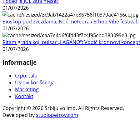
Počeo je JUL žitni mesec
01/07/2026
Bioskop pod zvezdama, Noć meteora i Ethno Vibe festival: 
01/07/2026
Ritam grada koji pulsar „LAGÁNO“: Vodič kroz novi koncep
01/07/2026
Informacije
O portalu
Uslovi korišćenja
Marketing
Kontakt
Copyright © 2026 Srbiju volimo. All Rights Reserved.
Developed by
studiopetrov.com