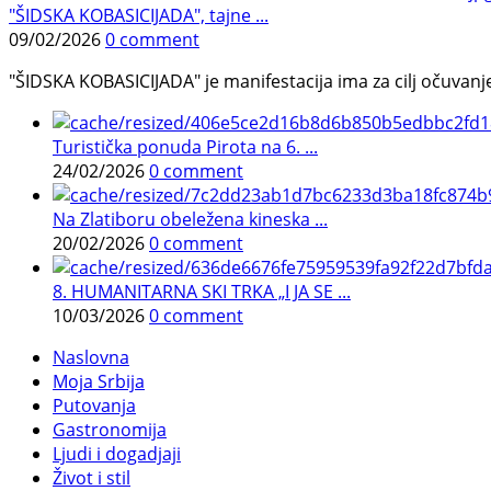
"ŠIDSKA KOBASICIJADA", tajne ...
09/02/2026
0 comment
"ŠIDSKA KOBASICIJADA" je manifestacija ima za cilj očuvanje o
Turistička ponuda Pirota na 6. ...
24/02/2026
0 comment
Na Zlatiboru obeležena kineska ...
20/02/2026
0 comment
8. HUMANITARNA SKI TRKA „I JA SE ...
10/03/2026
0 comment
Naslovna
Moja Srbija
Putovanja
Gastronomija
Ljudi i dogadjaji
Život i stil