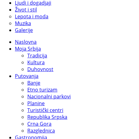
Ljudi i dogadjaji
Život i stil
Lepota i moda
Muzika
Galerije
Naslovna
Moja Srbija
Tradicija
Kultura
Duhovnost
Putovanja
Banje
Etno turizam
Nacionalni parkovi
Planine
Turistički centri
Republika Srpska
Crna Gora
Razglednica
Gastronomija