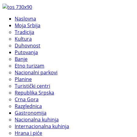
Naslovna
Moja Srbija
Tradicija
Kultura
Duhovnost
Putovanja
Banje
Etno turizam
Nacionalni parkovi
Planine
Turistički centri
Republika Srpska
Crna Gora
Razglednica
Gastronomija
Nacionalna kuhinja
Internacionalna kuhinja
Hrana i piće