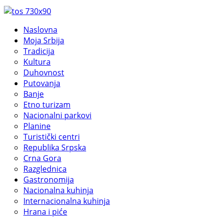
Naslovna
Moja Srbija
Tradicija
Kultura
Duhovnost
Putovanja
Banje
Etno turizam
Nacionalni parkovi
Planine
Turistički centri
Republika Srpska
Crna Gora
Razglednica
Gastronomija
Nacionalna kuhinja
Internacionalna kuhinja
Hrana i piće