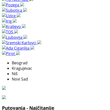
Beograd
Kragujevac
Niš
Novi Sad
Putovanja - Najčitanije