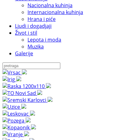
Nacionalna kuhinja
Internacionalna kuhinja
Hrana i piće
Ljudi i dogadjaji
Život i stil
Lepota i moda
Muzika
Galerije