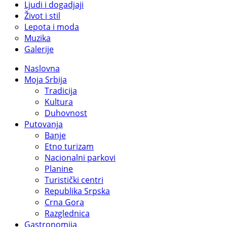
Ljudi i dogadjaji
Život i stil
Lepota i moda
Muzika
Galerije
Naslovna
Moja Srbija
Tradicija
Kultura
Duhovnost
Putovanja
Banje
Etno turizam
Nacionalni parkovi
Planine
Turistički centri
Republika Srpska
Crna Gora
Razglednica
Gastronomija