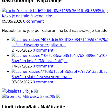
Gastronomija - Najčitanije
Kako je nastalo čuveno jelo: ...
09/05/2026
0 comment
Nezaobilazno jelo po restoranima kod nas svako je karađorš
U čast čuvenog specijaliteta ...
21/05/2026
0 comment
Savršen kolač: "Moskva šnit", ...
14/07/2026
0 comment
Savršen slatkiš za sva vremena: ...
07/08/2026
0 comment
Ljudi i događaji - Najčitanije