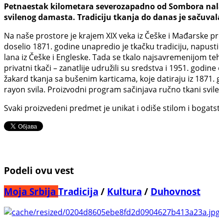
Petnaestak kilometara severozapadno od Sombora nalaz
svilenog damasta. Tradiciju tkanja do danas je sačuva
Na naše prostore je krajem XIX veka iz Češke i Mađarske pr
doselio 1871. godine unapredio je tkačku tradiciju, napus
lana iz Češke i Engleske. Tada se tkalo najsavremenijom t
privatni tkači – zanatlije udružili su sredstva i 1951. god
žakard tkanja sa bušenim karticama, koje datiraju iz 1871. 
rayon svila. Proizvodni program sačinjava ručno tkani svilen
Svaki proizvedeni predmet je unikat i odiše stilom i bogats
Podeli ovu vest
Moja Srbija
Tradicija
/
Kultura
/
Duhovnost