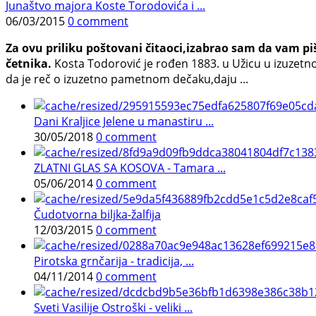
Junaštvo majora Koste Torodovića i ...
06/03/2015
0 comment
Za ovu priliku poštovani čitaoci,izabrao sam da vam 
četnika.
Kosta Todorović je rođen 1883. u Užicu u izuzetno
da je reč o izuzetno pametnom dečaku,daju ...
Dani Kraljice Jelene u manastiru ...
30/05/2018
0 comment
ZLATNI GLAS SA KOSOVA - Tamara ...
05/06/2014
0 comment
Čudotvorna biljka-žalfija
12/03/2015
0 comment
Pirotska grnčarija - tradicija, ...
04/11/2014
0 comment
Sveti Vasilije Ostroški - veliki ...