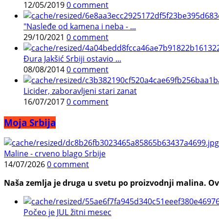
12/05/2019
0 comment
"Nasleđe od kamena i neba - ...
29/10/2021
0 comment
Đura Jakšić Srbiji ostavio ...
08/08/2014
0 comment
Licider, zaboravljeni stari zanat
16/07/2017
0 comment
Moja Srbija
Maline - crveno blago Srbije
14/07/2026
0 comment
Naša zemlja je druga u svetu po proizvodnji malina. Ovi
Počeo je JUL žitni mesec