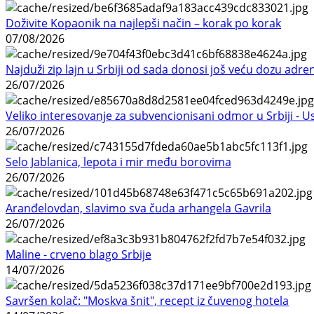
Doživite Kopaonik na najlepši način – korak po korak
07/08/2026
Najduži zip lajn u Srbiji od sada donosi još veću dozu adre
26/07/2026
Veliko interesovanje za subvencionisani odmor u Srbiji - 
26/07/2026
Selo Jablanica, lepota i mir među borovima
26/07/2026
Aranđelovdan, slavimo sva čuda arhangela Gavrila
26/07/2026
Maline - crveno blago Srbije
14/07/2026
Savršen kolač: "Moskva šnit", recept iz čuvenog hotela