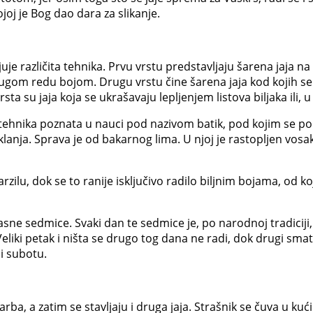
oj je Bog dao dara za slikanje.
uje različita tehnika. Prvu vrstu predstavljaju šarena jaja na 
drugom redu bojom. Drugu vrstu čine šarena jaja kod kojih se 
su jaja koja se ukrašavaju lepljenjem listova biljaka ili, u 
je tehnika poznata u nauci pod nazivom batik, pod kojim se p
ja. Sprava je od bakarnog lima. U njoj je rastopljen vosak koj
lu, dok se to ranije isključivo radilo biljnim bojama, od koj
trasne sedmice. Svaki dan te sedmice je, po narodnoj tradiciji,
liki petak i ništa se drugo tog dana ne radi, dok drugi smatr
li subotu.
arba, a zatim se stavljaju i druga jaja. Strašnik se čuva u ku