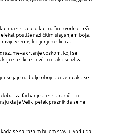
kojima se na bilo koji način izvode crteži i
efekat postiže različitim slaganjem boja,
novije vreme, lepljenjem sličica.
odrazumeva crtanje voskom, koji se
i izlazi kroz cevčicu i tako se izliva
ih se jaje najbolje oboji u crveno ako se
 dobar za farbanje ali se u različitim
aju da je Veliki petak praznik da se ne
ći kada se sa raznim biljem stavi u vodu da