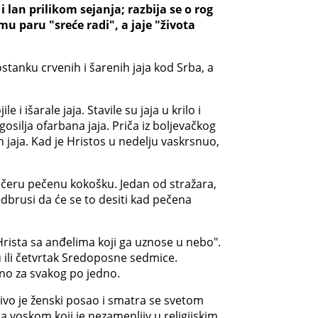
 lan prilikom sejanja; razbija se o rog
mu paru "sreće radi", a jaje "života
ostanku crvenih i šarenih jaja kod Srba, a
 išarale jaja. Stavile su jaja u krilo i
osilja ofarbana jaja. Priča iz boljevačkog
h jaja. Kad je Hristos u nedelju vaskrsnuo,
večeru pečenu kokošku. Jedan od stražara,
odbrusi da će se to desiti kad pečena
Hrista sa anđelima koji ga uznose u nebo".
du ili četvrtak Sredoposne sedmice.
sno za svakog po jedno.
učivo je ženski posao i smatra se svetom
a voskom koji je nezamenljiv u religijskim