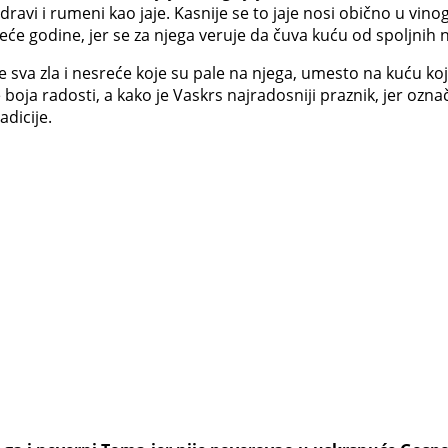
vi i rumeni kao jaje. Kasnije se to jaje nosi obično u vinogr
deće godine, jer se za njega veruje da čuva kuću od spoljnih 
e sva zla i nesreće koje su pale na njega, umesto na kuću k
 boja radosti, a kako je Vaskrs najradosniji praznik, jer ozn
dicije.