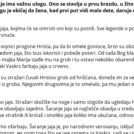
je ima važnu ulogu. Ono se stavlja u prvu brazdu, u žito i
gu je običaj da žena, kad prvi put vidi malo dete, daruje 
ja, kojima će se omrsiti oni koji su postili. Sve legende o p
rsnuće.
jnici progone Hrista, pa da bi omele gonioce, brzo su obojile i
om jaja, što Isus iskoristi i pobeže poteri. Od tada Bog blag
ova majka Marija izađe mu na grob i tu ostavi nekoliko obareni
ki Vaskrs farbaju jaja u crveno.
k su stražari čuvali Hristov grob od hrišćana, doneše im za 
ati iz groba. Njegovim drugovima je to smetalo, pa mu jedan 
o jaje. Stražari skočiše na noge i samo stigoše da ugledaju 
 ne obavljaju zajedno. Šaranje jaja se najčešće obavlja u sre
e strašnik ili krstaš i onoliko jaja koliko ima ukućana, odno
 samo ofarbaju. Šaranje jaja je, po narodnom verovanju, isklj
otom, jer osim toga što se jaje sprema za Vaskrs, radi se i s