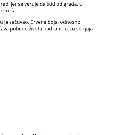
ad, jer se veruje da štiti od grada. U
nesreća.
oju je sačuvao. Crvena boja, odnosno
ačava pobedu života nad smrću, to se i jaja