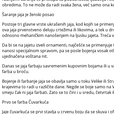
obredima. To ne može da radi svaka žena, već samo ona koj
Šaranje jaja je ženski posao
Postoje tri glavne vrste ukrašenih jaja, kod kojih se primenj
ova jaja prvenstveno deluju crtežima ili likovima, a tek u 
odnosno mehaničkim nanošenjem na ljusku jajeta. Treća vrsta 
Da bi se na jajetu izveli ornamenti, najčešće se primenju
nanosi specijalnom spravom, pa se posle bojenja vosak otklan
ujednačena voštana nit.
Danas se jaja farbaju savremenim kupovnim bojama ili u varzi
farba u broću.
Bojenje ili farbanje jaja se obavlja samo u toku Velike ili S
krajevima to radi u različite dane. Negde se boje samo na Ve
smeju čak ni jaja farbati. Zato se to čini i u sredu, četvrtak i
Prvo se farba Čuvarkuća
Jaje čuvarkuća se prvi stavlja u crvenu boju da se skuva i of