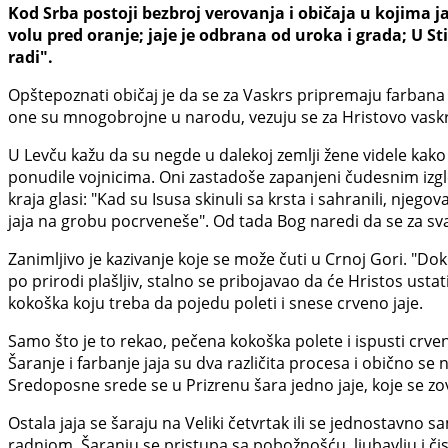
Kod Srba postoji bezbroj verovanja i običaja u kojima ja
volu pred oranje; jaje je odbrana od uroka i grada; U Sti
radi".
Opštepoznati običaj je da se za Vaskrs pripremaju farbana ja
one su mnogobrojne u narodu, vezuju se za Hristovo vask
U Levču kažu da su negde u dalekoj zemlji žene videle kako vo
ponudile vojnicima. Oni zastadoše zapanjeni čudesnim izgled
kraja glasi: "Kad su Isusa skinuli sa krsta i sahranili, njeg
jaja na grobu pocrveneše". Od tada Bog naredi da se za sva
Zanimljivo je kazivanje koje se može čuti u Crnoj Gori. "Do
po prirodi plašljiv, stalno se pribojavao da će Hristos ust
kokoška koju treba da pojedu poleti i snese crveno jaje.
Samo što je to rekao, pečena kokoška polete i ispusti crven
Šaranje i farbanje jaja su dva različita procesa i obično se
Sredoposne srede se u Prizrenu šara jedno jaje, koje se zov
Ostala jaja se šaraju na Veliki četvrtak ili se jednostavno
radnjom. Šaranju se pristupa sa pobožnošću, ljubavlju i čist