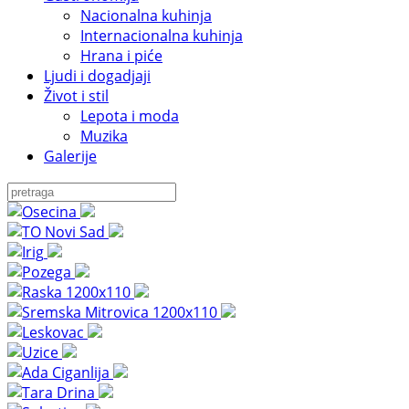
Nacionalna kuhinja
Internacionalna kuhinja
Hrana i piće
Ljudi i dogadjaji
Život i stil
Lepota i moda
Muzika
Galerije