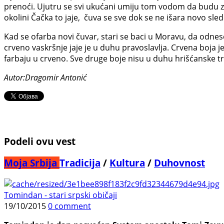
prenoći. Ujutru se svi ukućani umiju tom vodom da budu zdra
okolini Čačka to jaje, čuva se sve dok se ne išara novo sle
Kad se ofarba novi čuvar, stari se baci u Moravu, da odnes
crveno vaskršnje jaje je u duhu pravoslavlja. Crvena boja je
farbaju u crveno. Sve druge boje nisu u duhu hrišćanske tra
Autor:Dragomir Antonić
Podeli ovu vest
Moja Srbija
Tradicija
/
Kultura
/
Duhovnost
Tomindan - stari srpski običaji
19/10/2015
0 comment