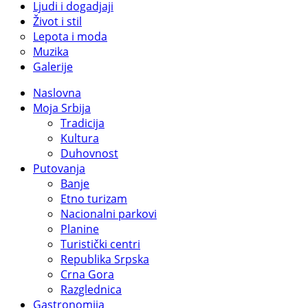
Ljudi i dogadjaji
Život i stil
Lepota i moda
Muzika
Galerije
Naslovna
Moja Srbija
Tradicija
Kultura
Duhovnost
Putovanja
Banje
Etno turizam
Nacionalni parkovi
Planine
Turistički centri
Republika Srpska
Crna Gora
Razglednica
Gastronomija