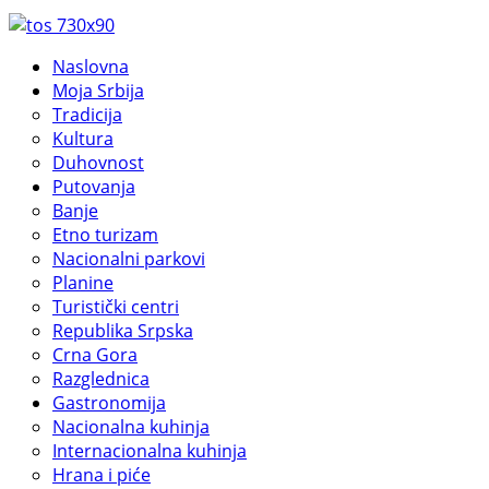
Naslovna
Moja Srbija
Tradicija
Kultura
Duhovnost
Putovanja
Banje
Etno turizam
Nacionalni parkovi
Planine
Turistički centri
Republika Srpska
Crna Gora
Razglednica
Gastronomija
Nacionalna kuhinja
Internacionalna kuhinja
Hrana i piće