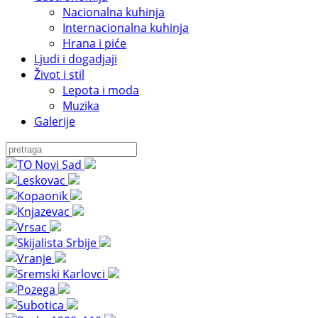
Nacionalna kuhinja
Internacionalna kuhinja
Hrana i piće
Ljudi i dogadjaji
Život i stil
Lepota i moda
Muzika
Galerije