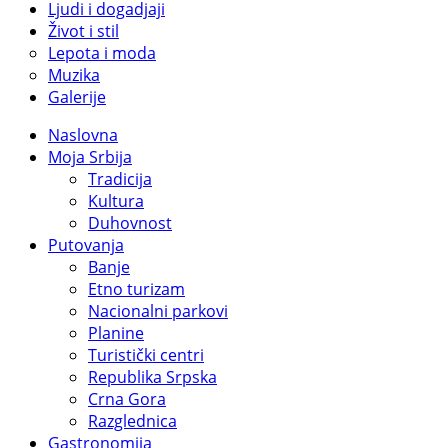
Ljudi i dogadjaji
Život i stil
Lepota i moda
Muzika
Galerije
Naslovna
Moja Srbija
Tradicija
Kultura
Duhovnost
Putovanja
Banje
Etno turizam
Nacionalni parkovi
Planine
Turistički centri
Republika Srpska
Crna Gora
Razglednica
Gastronomija