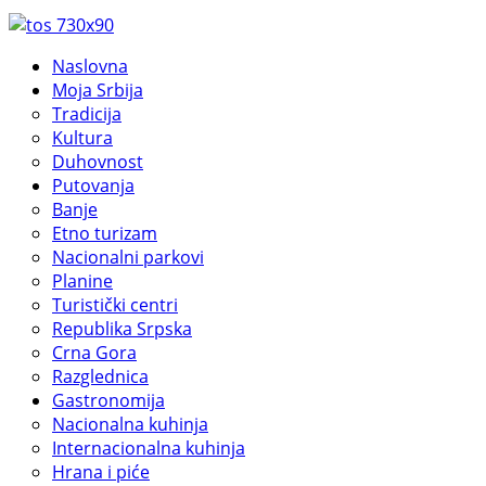
Naslovna
Moja Srbija
Tradicija
Kultura
Duhovnost
Putovanja
Banje
Etno turizam
Nacionalni parkovi
Planine
Turistički centri
Republika Srpska
Crna Gora
Razglednica
Gastronomija
Nacionalna kuhinja
Internacionalna kuhinja
Hrana i piće