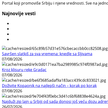
Portal koji promoviše Srbiju i njene vrednosti. Sve na jedno
Najnovije vesti
Savršen slatkiš za sva vremena: knedle sa šljivama
07/08/2026
Kroz klisuru reke Gradac
07/08/2026
Doživite Kopaonik na najlepši način – korak po korak
07/08/2026
Najduži zip lajn u Srbiji od sada donosi još veću dozu adre
26/07/2026