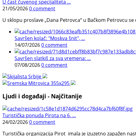
U čast čuvenog specijaliteta ...
21/05/2026
0 comment
U sklopu proslave „Dana Petrovca“ u Bačkom Petrovcu se održa
Savršen kolač: "Moskva šnit", ...
14/07/2026
0 comment
Savršen slatkiš za sva vremena: ...
07/08/2026
0 comment
Ljudi i događaji - Najčitanije
Turistička ponuda Pirota na 6. ...
24/02/2026
0 comment
Turistička organizacija Pirot imala je izuzetno zapažen n