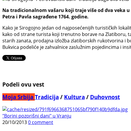
Na tradicionalnom vašaru koji traje više od dva veka u 
Petra i Pavla sagrađene 1764. godine.
Kako je Sirogojno jedan od najposećenijih turističkih lokali
kako od strane turista koji trenutno borave na Zlatiboru, 
starih zanata, prodajna izložba zlatiborskih rukotvorina 
Bukvica podeliće je zahvalnice zaslužnim pojedincima i ins
Podeli ovu vest
Moja Srbija
Tradicija
/
Kultura
/
Duhovnost
"Borini pozorišni dani" u Vranju
20/10/2013
0 comment