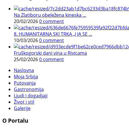
Na Zlatiboru obeležena kineska ...
20/02/2026
0 comment
8. HUMANITARNA SKI TRKA „I JA SE ...
10/03/2026
0 comment
Fruškogorski dani vina u Rivicama
25/02/2026
0 comment
Naslovna
Moja Srbija
Putovanja
Gastronomija
Ljudi i dogadjaji
Život i stil
Galerije
O Portalu