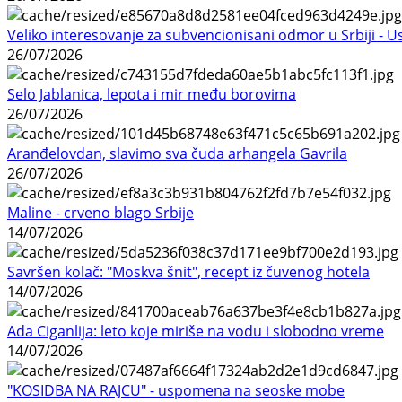
Veliko interesovanje za subvencionisani odmor u Srbiji - 
26/07/2026
Selo Jablanica, lepota i mir među borovima
26/07/2026
Aranđelovdan, slavimo sva čuda arhangela Gavrila
26/07/2026
Maline - crveno blago Srbije
14/07/2026
Savršen kolač: "Moskva šnit", recept iz čuvenog hotela
14/07/2026
Ada Ciganlija: leto koje miriše na vodu i slobodno vreme
14/07/2026
"KOSIDBA NA RAJCU" - uspomena na seoske mobe