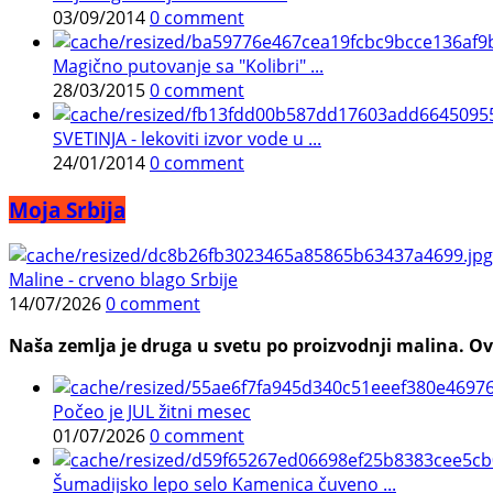
03/09/2014
0 comment
Magično putovanje sa "Kolibri" ...
28/03/2015
0 comment
SVETINJA - lekoviti izvor vode u ...
24/01/2014
0 comment
Moja Srbija
Maline - crveno blago Srbije
14/07/2026
0 comment
Naša zemlja je druga u svetu po proizvodnji malina. Ovi
Počeo je JUL žitni mesec
01/07/2026
0 comment
Šumadijsko lepo selo Kamenica čuveno ...