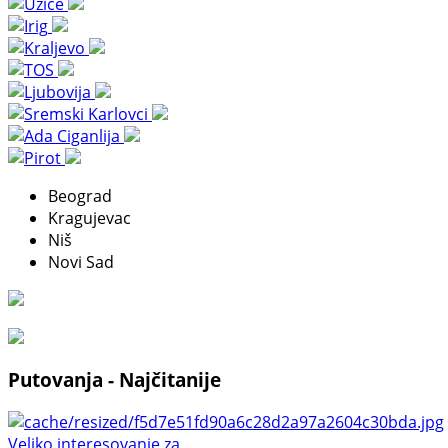
Beograd
Kragujevac
Niš
Novi Sad
Putovanja - Najčitanije
Veliko interesovanje za ...