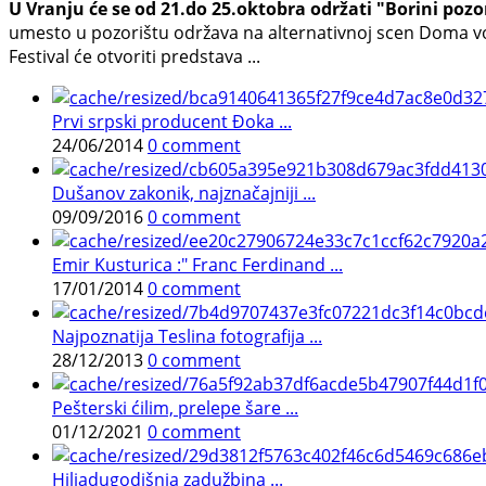
U Vranju će se od 21.do 25.oktobra održati "Borini pozo
umesto u pozorištu održava na alternativnoj scen Doma vojsk
Festival će otvoriti predstava ...
Prvi srpski producent Đoka ...
24/06/2014
0 comment
Dušanov zakonik, najznačajniji ...
09/09/2016
0 comment
Emir Kusturica :" Franc Ferdinand ...
17/01/2014
0 comment
Najpoznatija Teslina fotografija ...
28/12/2013
0 comment
Pešterski ćilim, prelepe šare ...
01/12/2021
0 comment
Hiljadugodišnja zadužbina ...