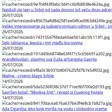
Najduži zip lajn u Srbiji od sada donosi još veću dozu adre
26/07/2026
Veliko interesovanje za subvencionisani odmor u Srbiji - 
26/07/2026
Selo Jablanica, lepota i mir među borovima
26/07/2026
Aranđelovdan, slavimo sva čuda arhangela Gavrila
26/07/2026
Maline - crveno blago Srbije
14/07/2026
Savršen kolač: "Moskva šnit", recept iz čuvenog hotela
14/07/2026
Ada Ciganlija: leto koje miriše na vodu i slobodno vreme