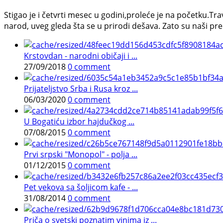
Stigao je i četvrti mesec u godini,proleće je na početku.Tra
narod, uveg gleda šta se u prirodi dešava. Zato su naši preci,
Krstovdan - narodni običaji i ...
27/09/2018
0 comment
Prijateljstvo Srba i Rusa kroz ...
06/03/2020
0 comment
U Bogatiću izbor hajdučkog ...
07/08/2015
0 comment
Prvi srpski "Monopol" - polja ...
01/12/2015
0 comment
Pet vekova sa šoljicom kafe - ...
31/08/2014
0 comment
Priča o svetski poznatim vinima iz ...