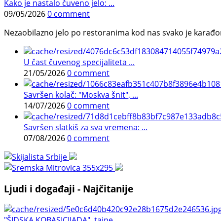
Kako je nastalo čuveno jelo: ...
09/05/2026
0 comment
Nezaobilazno jelo po restoranima kod nas svako je karađorš
U čast čuvenog specijaliteta ...
21/05/2026
0 comment
Savršen kolač: "Moskva šnit", ...
14/07/2026
0 comment
Savršen slatkiš za sva vremena: ...
07/08/2026
0 comment
Ljudi i događaji - Najčitanije
"ŠIDSKA KOBASICIJADA", tajne ...