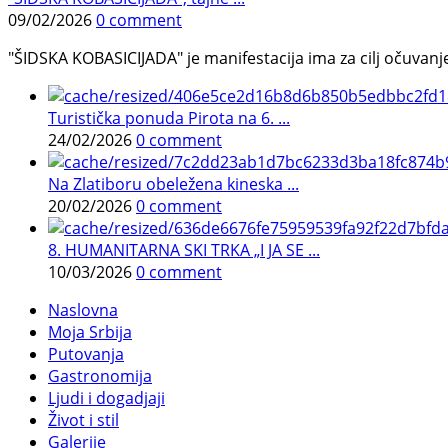
09/02/2026
0 comment
"ŠIDSKA KOBASICIJADA" je manifestacija ima za cilj očuvanje o
Turistička ponuda Pirota na 6. ...
24/02/2026
0 comment
Na Zlatiboru obeležena kineska ...
20/02/2026
0 comment
8. HUMANITARNA SKI TRKA „I JA SE ...
10/03/2026
0 comment
Naslovna
Moja Srbija
Putovanja
Gastronomija
Ljudi i dogadjaji
Život i stil
Galerije