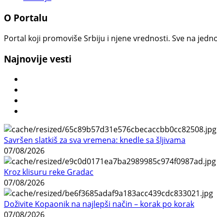
O Portalu
Portal koji promoviše Srbiju i njene vrednosti. Sve na jedno
Najnovije vesti
Savršen slatkiš za sva vremena: knedle sa šljivama
07/08/2026
Kroz klisuru reke Gradac
07/08/2026
Doživite Kopaonik na najlepši način – korak po korak
07/08/2026