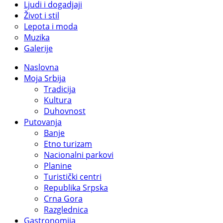
Ljudi i dogadjaji
Život i stil
Lepota i moda
Muzika
Galerije
Naslovna
Moja Srbija
Tradicija
Kultura
Duhovnost
Putovanja
Banje
Etno turizam
Nacionalni parkovi
Planine
Turistički centri
Republika Srpska
Crna Gora
Razglednica
Gastronomija