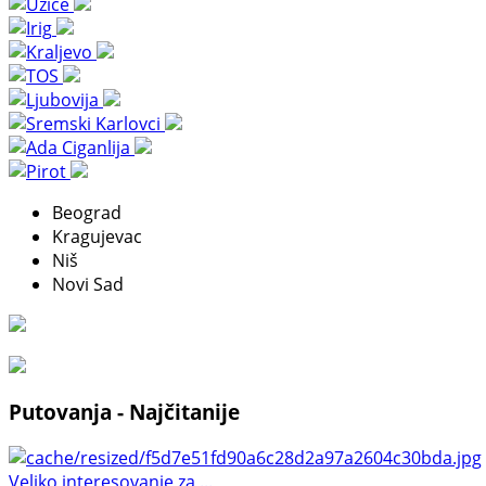
Beograd
Kragujevac
Niš
Novi Sad
Putovanja - Najčitanije
Veliko interesovanje za ...