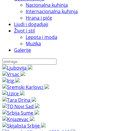
Nacionalna kuhinja
Internacionalna kuhinja
Hrana i piće
Ljudi i dogadjaji
Život i stil
Lepota i moda
Muzika
Galerije