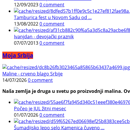
12/09/2023
0 comment
Tamburica fest u Novom Sadu od ...
13/08/2022
0 comment
Ivanjdan - devojački praznik
07/07/2013
0 comment
Moja Srbija
Maline - crveno blago Srbije
14/07/2026
0 comment
Naša zemlja je druga u svetu po proizvodnji malina. Ovi
Počeo je JUL žitni mesec
01/07/2026
0 comment
Šumadijsko lepo selo Kamenica čuveno ...