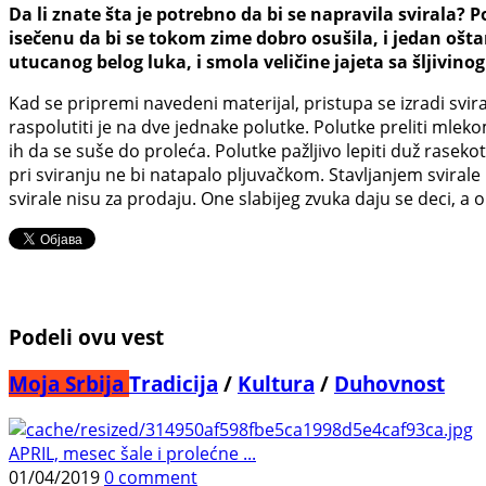
Da li znate šta je potrebno da bi se napravila svirala?
isečenu da bi se tokom zime dobro osušila, i jedan oštar
utucanog belog luka, i smola veličine jajeta sa šljivinog
Kad se pripremi navedeni materijal, pristupa se izradi svir
raspolutiti je na dve jednake polutke. Polutke preliti mlek
ih da se suše do proleća. Polutke pažljivo lepiti duž rasek
pri sviranju ne bi natapalo pljuvačkom. Stavljanjem sviral
svirale nisu za prodaju. One slabijeg zvuka daju se deci, a 
Podeli ovu vest
Moja Srbija
Tradicija
/
Kultura
/
Duhovnost
APRIL, mesec šale i prolećne ...
01/04/2019
0 comment