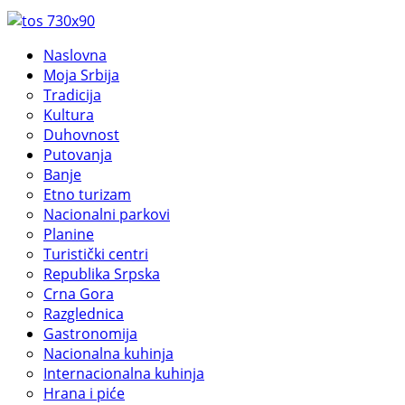
Naslovna
Moja Srbija
Tradicija
Kultura
Duhovnost
Putovanja
Banje
Etno turizam
Nacionalni parkovi
Planine
Turistički centri
Republika Srpska
Crna Gora
Razglednica
Gastronomija
Nacionalna kuhinja
Internacionalna kuhinja
Hrana i piće