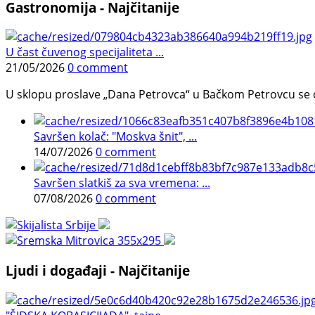
Gastronomija - Najčitanije
U čast čuvenog specijaliteta ...
21/05/2026
0 comment
U sklopu proslave „Dana Petrovca“ u Bačkom Petrovcu se održa
Savršen kolač: "Moskva šnit", ...
14/07/2026
0 comment
Savršen slatkiš za sva vremena: ...
07/08/2026
0 comment
Ljudi i događaji - Najčitanije