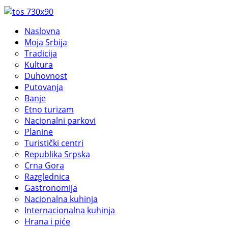
Naslovna
Moja Srbija
Tradicija
Kultura
Duhovnost
Putovanja
Banje
Etno turizam
Nacionalni parkovi
Planine
Turistički centri
Republika Srpska
Crna Gora
Razglednica
Gastronomija
Nacionalna kuhinja
Internacionalna kuhinja
Hrana i piće