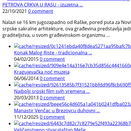
PETROVA CRKVA U RASU - izuzetna ...
22/10/2021
0 comment
Nalazi se 16 km jugozapadno od Raške, pored puta za Novi 
srpske sakralne arhitekture, ova građevina predstavlja j
graditeljstva, u svom građevinskom organizmu ...
Konak Malog Riste - tradicionalna ...
04/02/2015
0 comment
Kragujevačka noć muzeja
06/06/2014
0 comment
Najbolji srpski film svih vremena ...
20/03/2013
0 comment
Manastir Venčac u Brezovcu duhovni ...
11/12/2025
0 comment
Veličanstveno stvaralaštvo Meše ...