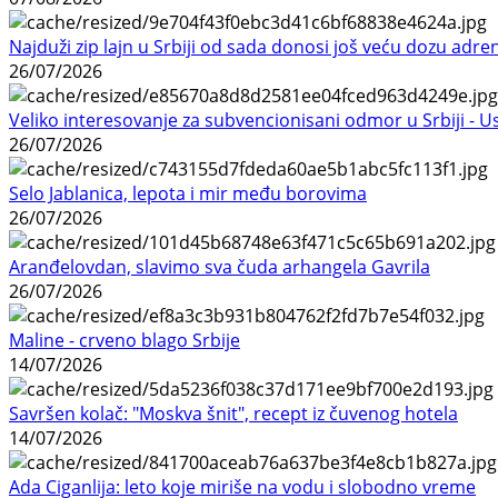
Najduži zip lajn u Srbiji od sada donosi još veću dozu adre
26/07/2026
Veliko interesovanje za subvencionisani odmor u Srbiji - 
26/07/2026
Selo Jablanica, lepota i mir među borovima
26/07/2026
Aranđelovdan, slavimo sva čuda arhangela Gavrila
26/07/2026
Maline - crveno blago Srbije
14/07/2026
Savršen kolač: "Moskva šnit", recept iz čuvenog hotela
14/07/2026
Ada Ciganlija: leto koje miriše na vodu i slobodno vreme