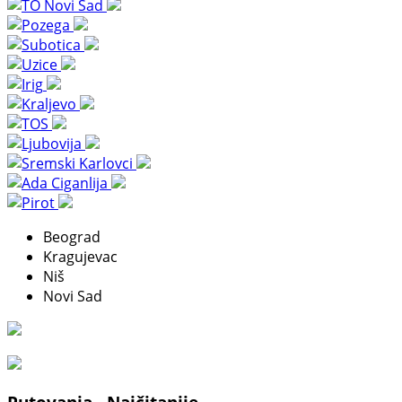
Beograd
Kragujevac
Niš
Novi Sad