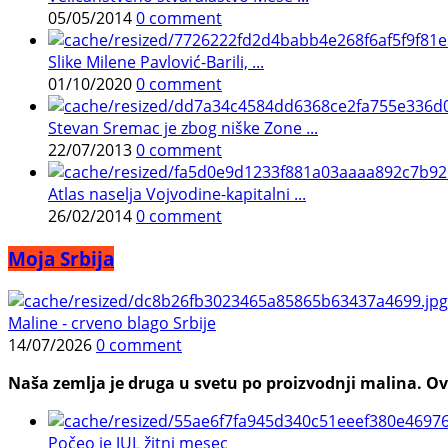
05/05/2014
0 comment
Slike Milene Pavlović-Barili, ...
01/10/2020
0 comment
Stevan Sremac je zbog niške Zone ...
22/07/2013
0 comment
Atlas naselja Vojvodine-kapitalni ...
26/02/2014
0 comment
Moja Srbija
Maline - crveno blago Srbije
14/07/2026
0 comment
Naša zemlja je druga u svetu po proizvodnji malina. Ovi
Počeo je JUL žitni mesec