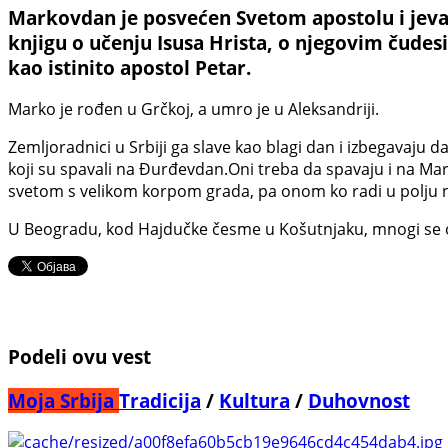
Markovdan je posvećen Svetom apostolu i jevan
knjigu o učenju Isusa Hrista, o njegovim čudesi
kao istinito apostol Petar.
Marko je rođen u Grčkoj, a umro je u Aleksandriji.
Zemljoradnici u Srbiji ga slave kao blagi dan i izbegavaju d
koji su spavali na Đurđevdan.Oni treba da spavaju i na Ma
svetom s velikom korpom grada, pa onom ko radi u polju n
U Beogradu, kod Hajdučke česme u Košutnjaku, mnogi se okup
Podeli ovu vest
Moja Srbija
Tradicija
/
Kultura
/
Duhovnost