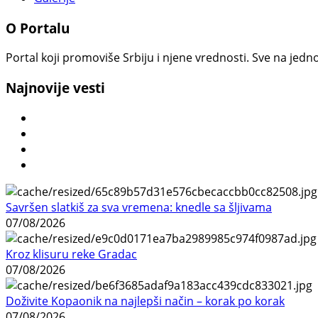
O Portalu
Portal koji promoviše Srbiju i njene vrednosti. Sve na jedno
Najnovije vesti
Savršen slatkiš za sva vremena: knedle sa šljivama
07/08/2026
Kroz klisuru reke Gradac
07/08/2026
Doživite Kopaonik na najlepši način – korak po korak
07/08/2026