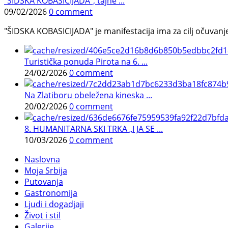
"ŠIDSKA KOBASICIJADA", tajne ...
09/02/2026
0 comment
"ŠIDSKA KOBASICIJADA" je manifestacija ima za cilj očuvanje o
Turistička ponuda Pirota na 6. ...
24/02/2026
0 comment
Na Zlatiboru obeležena kineska ...
20/02/2026
0 comment
8. HUMANITARNA SKI TRKA „I JA SE ...
10/03/2026
0 comment
Naslovna
Moja Srbija
Putovanja
Gastronomija
Ljudi i dogadjaji
Život i stil
Galerije