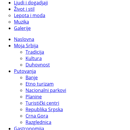
Ljudi i dogadjaji
Život i stil
Lepota i moda
Muzika
Galerije
Naslovna
Moja Srbija
Tradicija
Kultura
Duhovnost
Putovanja
Banje
Etno turizam
Nacionalni parkovi
Planine
Turistički centri
Republika Srpska
Crna Gora
Razglednica
Gastronomija