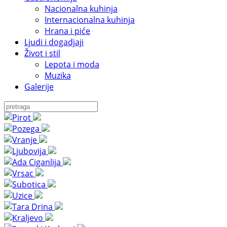
Nacionalna kuhinja
Internacionalna kuhinja
Hrana i piće
Ljudi i dogadjaji
Život i stil
Lepota i moda
Muzika
Galerije