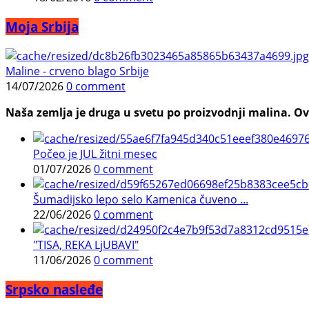
Moja Srbija
Maline - crveno blago Srbije
14/07/2026
0 comment
Naša zemlja je druga u svetu po proizvodnji malina. Ovi
Počeo je JUL žitni mesec
01/07/2026
0 comment
Šumadijsko lepo selo Kamenica čuveno ...
22/06/2026
0 comment
"TISA, REKA LjUBAVI"
11/06/2026
0 comment
Srpsko nasleđe