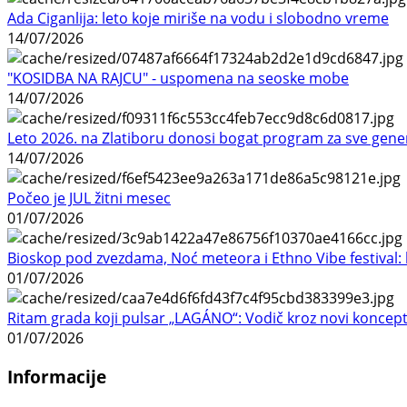
Ada Ciganlija: leto koje miriše na vodu i slobodno vreme
14/07/2026
"KOSIDBA NA RAJCU" - uspomena na seoske mobe
14/07/2026
Leto 2026. na Zlatiboru donosi bogat program za sve gene
14/07/2026
Počeo je JUL žitni mesec
01/07/2026
Bioskop pod zvezdama, Noć meteora i Ethno Vibe festival: 
01/07/2026
Ritam grada koji pulsar „LAGÁNO“: Vodič kroz novi koncep
01/07/2026
Informacije