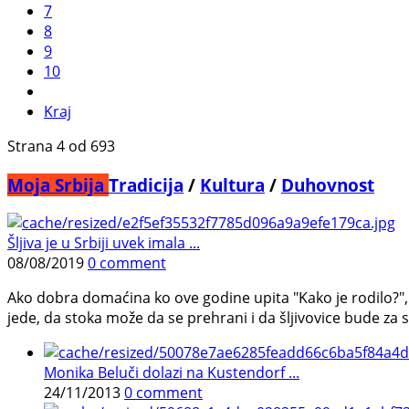
7
8
9
10
Kraj
Strana 4 od 693
Moja Srbija
Tradicija
/
Kultura
/
Duhovnost
Šljiva je u Srbiji uvek imala ...
08/08/2019
0 comment
Ako dobra domaćina ko ove godine upita "Kako je rodilo?", o
jede, da stoka može da se prehrani i da šljivovice bude za 
Monika Beluči dolazi na Kustendorf ...
24/11/2013
0 comment