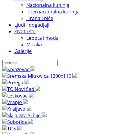
Nacionalna kuhinja
Internacionalna kuhinja
Hrana i piće
Ljudi i dogadjaji
Život i stil
Lepota i moda
Muzika
Galerije