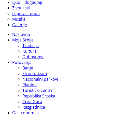
Ljudi i dogadjaji
Život i stil
Lepota i moda
Muzika
Galerije
Naslovna
Moja Srbija
Tradicija
Kultura
Duhovnost
Putovanja
Banje
Etno turizam
Nacionalni parkovi
Planine
Turistički centri
Republika Srpska
Crna Gora
Razglednica
Gastronomija