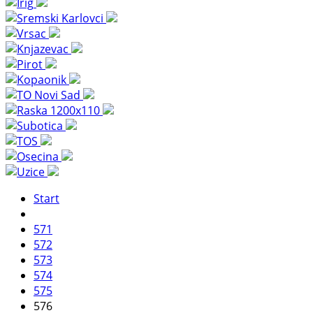
Start
571
572
573
574
575
576