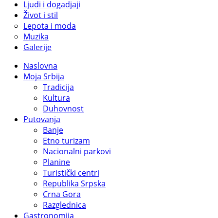
Ljudi i dogadjaji
Život i stil
Lepota i moda
Muzika
Galerije
Naslovna
Moja Srbija
Tradicija
Kultura
Duhovnost
Putovanja
Banje
Etno turizam
Nacionalni parkovi
Planine
Turistički centri
Republika Srpska
Crna Gora
Razglednica
Gastronomija