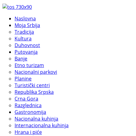
Naslovna
Moja Srbija
Tradicija
Kultura
Duhovnost
Putovanja
Banje
Etno turizam
Nacionalni parkovi
Planine
Turistički centri
Republika Srpska
Crna Gora
Razglednica
Gastronomija
Nacionalna kuhinja
Internacionalna kuhinja
Hrana i piće