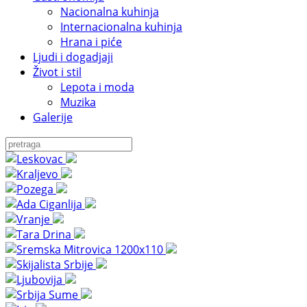
Nacionalna kuhinja
Internacionalna kuhinja
Hrana i piće
Ljudi i dogadjaji
Život i stil
Lepota i moda
Muzika
Galerije