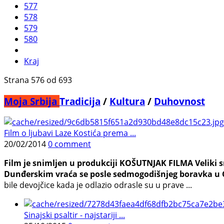
577
578
579
580
Kraj
Strana 576 od 693
Moja Srbija
Tradicija
/
Kultura
/
Duhovnost
Film o ljubavi Laze Kostića prema ...
20/02/2014
0 comment
Film je snimljen u produkciji KOŠUTNJAK FILMA Veliki 
Dunđerskim vraća se posle sedmogodišnjeg boravka u C
bile devojčice kada je odlazio odrasle su u prave ...
Sinajski psaltir - najstariji ...