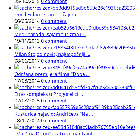
25/10/2015
0 comment
Đurđevdan - stari običaji za ...
06/05/2014
0 comment
Međunarodni sajam turizma i ...
19/11/2013
0 comment
Milan Stojadinović, najuspešniji ...
08/06/2017
0 comment
Održana premijera filma "Doba ...
17/03/2014
0 comment
Etno kompleks u Progorelici ...
02/08/2015
0 comment
Kusturica najavio: Andrićeva "Na ...
18/11/2014
0 comment
"Marš na Drinu" - kako su napisani ...