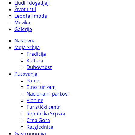
Ljudi i dogadjaji
Život i stil
Lepota i moda
Muzika
Galerije
Naslovna
Moja Srbija
Tradicija
Kultura
Duhovnost
Putovanja
Banje
Etno turizam
Nacionalni parkovi
Planine
Turistički centri
Republika Srpska
Crna Gora
Razglednica
Gastronomija