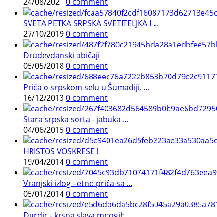
24/08/2021
0 comment
SVETA PETKA SRPSKA SVETITELJKA I ...
27/10/2019
0 comment
Đruđevdanski običaji
05/05/2018
0 comment
Priča o srpskom selu u Šumadiji, ...
16/12/2013
0 comment
Stara srpska sorta - jabuka ...
04/06/2015
0 comment
HRISTOS VOSKRESE !
19/04/2014
0 comment
Vranjski izlog - etno priča sa ...
05/01/2014
0 comment
Đurđic - krsna slava mnogih ...