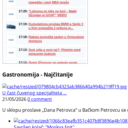
Gastronomija - Najčitanije
U čast čuvenog specijaliteta ...
21/05/2026
0 comment
U sklopu proslave „Dana Petrovca“ u Bačkom Petrovcu se održa
Savršen kolač: "Moskva šnit", ...