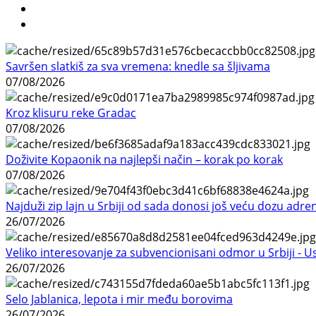
Savršen slatkiš za sva vremena: knedle sa šljivama
07/08/2026
Kroz klisuru reke Gradac
07/08/2026
Doživite Kopaonik na najlepši način – korak po korak
07/08/2026
Najduži zip lajn u Srbiji od sada donosi još veću dozu adre
26/07/2026
Veliko interesovanje za subvencionisani odmor u Srbiji - 
26/07/2026
Selo Jablanica, lepota i mir među borovima
26/07/2026