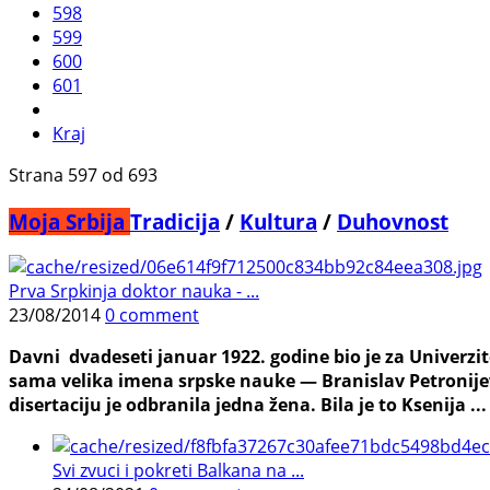
598
599
600
601
Kraj
Strana 597 od 693
Moja Srbija
Tradicija
/
Kultura
/
Duhovnost
Prva Srpkinja doktor nauka - ...
23/08/2014
0 comment
Davni dvadeseti januar 1922. godine bio je za Univerzi
sama velika imena srpske nauke — Branislav Petronijev
disertaciju je odbranila jedna žena. Bila je to Ksenija ...
Svi zvuci i pokreti Balkana na ...