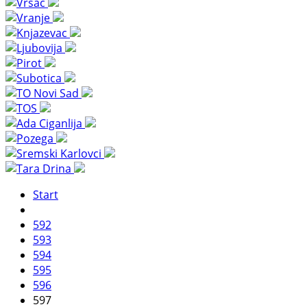
Start
592
593
594
595
596
597