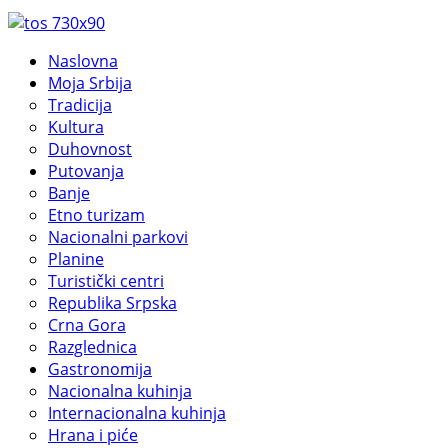
Naslovna
Moja Srbija
Tradicija
Kultura
Duhovnost
Putovanja
Banje
Etno turizam
Nacionalni parkovi
Planine
Turistički centri
Republika Srpska
Crna Gora
Razglednica
Gastronomija
Nacionalna kuhinja
Internacionalna kuhinja
Hrana i piće