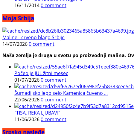
16/11/2014
0 comment
Moja Srbija
Maline - crveno blago Srbije
14/07/2026
0 comment
Naša zemlja je druga u svetu po proizvodnji malina. Ovi
Počeo je JUL žitni mesec
01/07/2026
0 comment
Šumadijsko lepo selo Kamenica čuveno ...
22/06/2026
0 comment
"TISA, REKA LjUBAVI"
11/06/2026
0 comment
Srpsko nasleđe