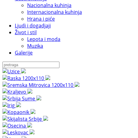
Nacionalna kuhinja
Internacionalna kuhinja
Hrana i piće
Ljudi i dogadjaji
Život i stil
Lepota i moda
Muzika
Galerije