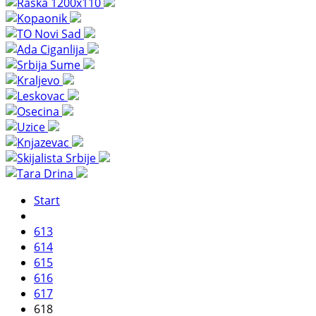
Start
613
614
615
616
617
618