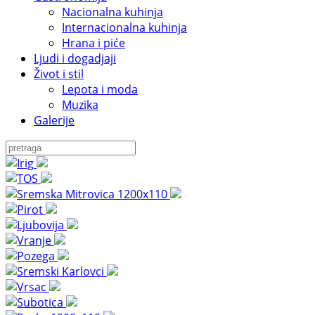
Nacionalna kuhinja
Internacionalna kuhinja
Hrana i piće
Ljudi i dogadjaji
Život i stil
Lepota i moda
Muzika
Galerije