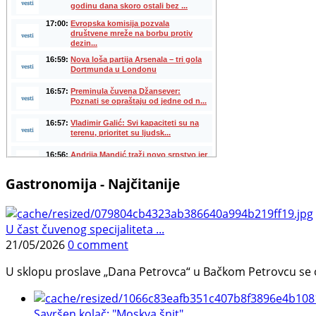
Gastronomija - Najčitanije
U čast čuvenog specijaliteta ...
21/05/2026
0 comment
U sklopu proslave „Dana Petrovca“ u Bačkom Petrovcu se održa
Savršen kolač: "Moskva šnit", ...