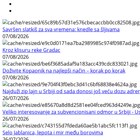
Savršen slatkiš za sva vremena: knedle sa šljivama
07/08/2026
Kroz klisuru reke Gradac
07/08/2026
Doživite Kopaonik na najlepši način – korak po korak
07/08/2026
Najduži zip lajn u Srbiji od sada donosi još veću dozu adre
26/07/2026
Veliko interesovanje za subvencionisani odmor u Srbiji - 
26/07/2026
Selo Jablanica, lepota i mir među borovima
26/07/2026