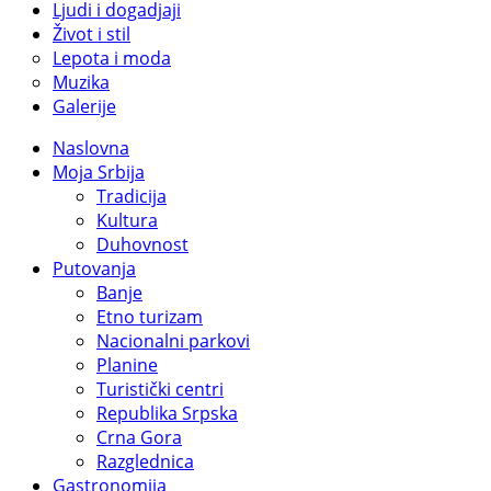
Ljudi i dogadjaji
Život i stil
Lepota i moda
Muzika
Galerije
Naslovna
Moja Srbija
Tradicija
Kultura
Duhovnost
Putovanja
Banje
Etno turizam
Nacionalni parkovi
Planine
Turistički centri
Republika Srpska
Crna Gora
Razglednica
Gastronomija