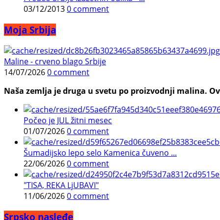
03/12/2013
0 comment
Moja Srbija
Maline - crveno blago Srbije
14/07/2026
0 comment
Naša zemlja je druga u svetu po proizvodnji malina. Ovi
Počeo je JUL žitni mesec
01/07/2026
0 comment
Šumadijsko lepo selo Kamenica čuveno ...
22/06/2026
0 comment
"TISA, REKA LjUBAVI"
11/06/2026
0 comment
Srpsko nasleđe