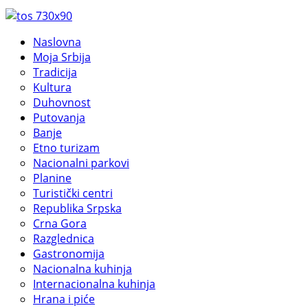
Naslovna
Moja Srbija
Tradicija
Kultura
Duhovnost
Putovanja
Banje
Etno turizam
Nacionalni parkovi
Planine
Turistički centri
Republika Srpska
Crna Gora
Razglednica
Gastronomija
Nacionalna kuhinja
Internacionalna kuhinja
Hrana i piće