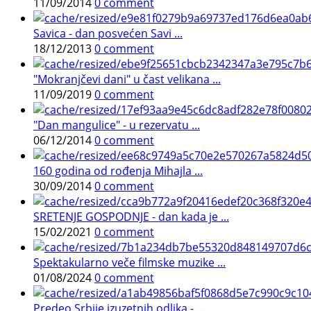
11/09/2014
0 comment
Savica - dan posvećen Savi ...
18/12/2013
0 comment
"Mokranjčevi dani" u čast velikana ...
11/09/2019
0 comment
"Dan mangulice" - u rezervatu ...
06/12/2014
0 comment
160 godina od rođenja Mihajla ...
30/09/2014
0 comment
SRETENJE GOSPODNJE - dan kada je ...
15/02/2021
0 comment
Spektakularno veče filmske muzike ...
01/08/2024
0 comment
Predeo Srbije izuzetnih odlika - ...