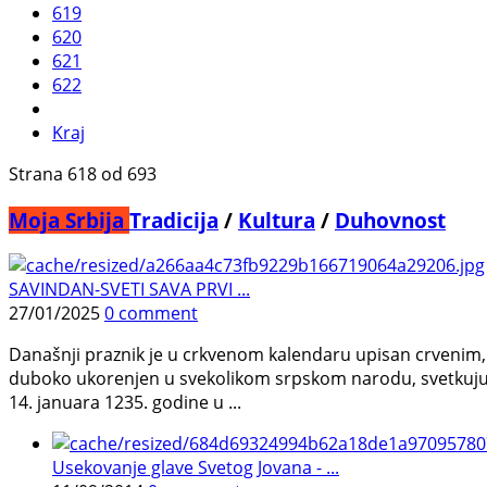
619
620
621
622
Kraj
Strana 618 od 693
Moja Srbija
Tradicija
/
Kultura
/
Duhovnost
SAVINDAN-SVETI SAVA PRVI ...
27/01/2025
0 comment
Današnji praznik je u crkvenom kalendaru upisan crvenim, s
duboko ukorenjen u svekolikom srpskom narodu, svetkuju ga m
14. januara 1235. godine u ...
Usekovanje glave Svetog Jovana - ...