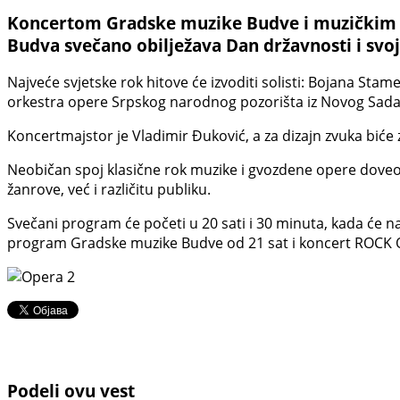
Koncertom Gradske muzike Budve i muzičkim sp
Budva svečano obilježava Dan državnosti i svoj
Najveće svjetske rok hitove će izvoditi solisti: Bojana Sta
orkestra opere Srpskog narodnog pozorišta iz Novog Sada d
Koncertmajstor je Vladimir Đuković, a za dizajn zvuka bić
Neobičan spoj klasične rok muzike i gvozdene opere doveo
žanrove, već i različitu publiku.
Svečani program će početi u 20 sati i 30 minuta, kada će n
program Gradske muzike Budve od 21 sat i koncert ROCK OP
Podeli ovu vest