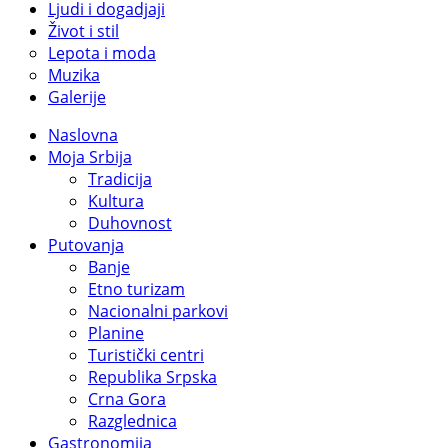
Ljudi i dogadjaji
Život i stil
Lepota i moda
Muzika
Galerije
Naslovna
Moja Srbija
Tradicija
Kultura
Duhovnost
Putovanja
Banje
Etno turizam
Nacionalni parkovi
Planine
Turistički centri
Republika Srpska
Crna Gora
Razglednica
Gastronomija