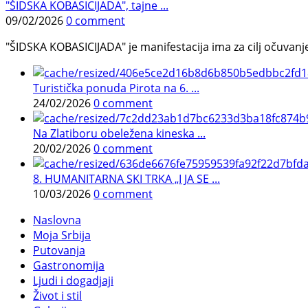
"ŠIDSKA KOBASICIJADA", tajne ...
09/02/2026
0 comment
"ŠIDSKA KOBASICIJADA" je manifestacija ima za cilj očuvanje o
Turistička ponuda Pirota na 6. ...
24/02/2026
0 comment
Na Zlatiboru obeležena kineska ...
20/02/2026
0 comment
8. HUMANITARNA SKI TRKA „I JA SE ...
10/03/2026
0 comment
Naslovna
Moja Srbija
Putovanja
Gastronomija
Ljudi i dogadjaji
Život i stil