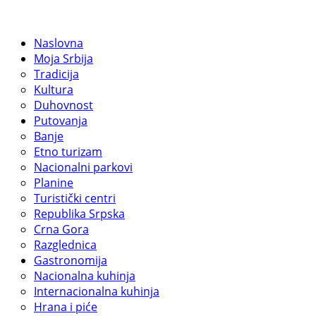
Naslovna
Moja Srbija
Tradicija
Kultura
Duhovnost
Putovanja
Banje
Etno turizam
Nacionalni parkovi
Planine
Turistički centri
Republika Srpska
Crna Gora
Razglednica
Gastronomija
Nacionalna kuhinja
Internacionalna kuhinja
Hrana i piće