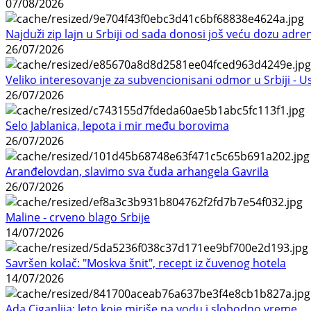
07/08/2026
Najduži zip lajn u Srbiji od sada donosi još veću dozu adre
26/07/2026
Veliko interesovanje za subvencionisani odmor u Srbiji - 
26/07/2026
Selo Jablanica, lepota i mir među borovima
26/07/2026
Aranđelovdan, slavimo sva čuda arhangela Gavrila
26/07/2026
Maline - crveno blago Srbije
14/07/2026
Savršen kolač: "Moskva šnit", recept iz čuvenog hotela
14/07/2026
Ada Ciganlija: leto koje miriše na vodu i slobodno vreme