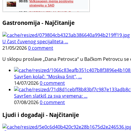
Gastronomija - Najčitanije
U čast čuvenog specijaliteta ...
21/05/2026
0 comment
U sklopu proslave „Dana Petrovca“ u Bačkom Petrovcu se održa
Savršen kolač: "Moskva šnit", ...
14/07/2026
0 comment
Savršen slatkiš za sva vremena: ...
07/08/2026
0 comment
Ljudi i događaji - Najčitanije