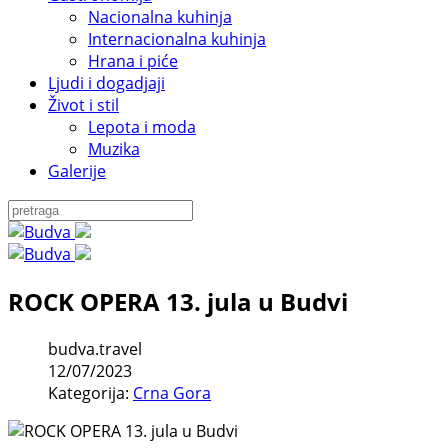
Nacionalna kuhinja
Internacionalna kuhinja
Hrana i piće
Ljudi i dogadjaji
Život i stil
Lepota i moda
Muzika
Galerije
ROCK OPERA 13. jula u Budvi
budva.travel
12/07/2023
Kategorija:
Crna Gora