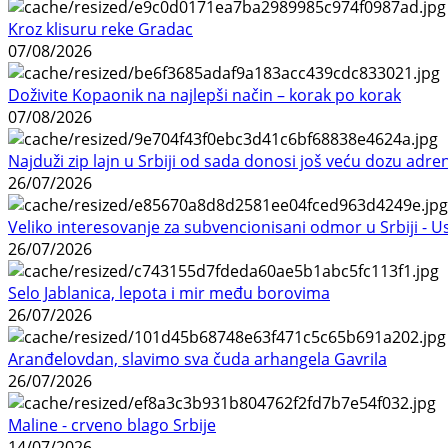
Kroz klisuru reke Gradac
07/08/2026
Doživite Kopaonik na najlepši način – korak po korak
07/08/2026
Najduži zip lajn u Srbiji od sada donosi još veću dozu adre
26/07/2026
Veliko interesovanje za subvencionisani odmor u Srbiji - 
26/07/2026
Selo Jablanica, lepota i mir među borovima
26/07/2026
Aranđelovdan, slavimo sva čuda arhangela Gavrila
26/07/2026
Maline - crveno blago Srbije
14/07/2026