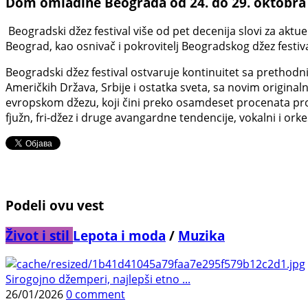
Dom omladine Beograda od 24. do 29. oktobra 2
Beogradski džez festival više od pet decenija slovi za ak
Beograd, kao osnivač i pokrovitelj Beogradskog džez festiv
Beogradski džez festival ostvaruje kontinuitet sa prethodni
Američkih Država, Srbije i ostatka sveta, sa novim origin
evropskom džezu, koji čini preko osamdeset procenata pro
fjužn, fri-džez i druge avangardne tendencije, vokalni i or
Podeli ovu vest
Život i stil
Lepota i moda
/
Muzika
Sirogojno džemperi, najlepši etno ...
26/01/2026
0 comment