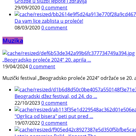
Grožđe u službi lepote i zdravlja
29/09/2020
0 comment
Da vam lice zablista u proleće!
08/03/2020
0 comment
Muzika
„Beogradsko proleće 2024“ 20. aprila ...
19/04/2024
0 comment
Muzički festival „Beogradsko proleće 2024“ održaće se 20. a
Beogradski džez festival, od 24. do ...
22/10/2023
0 comment
"Ogrlica od bisera" peti put pred ...
19/07/2022
0 comment