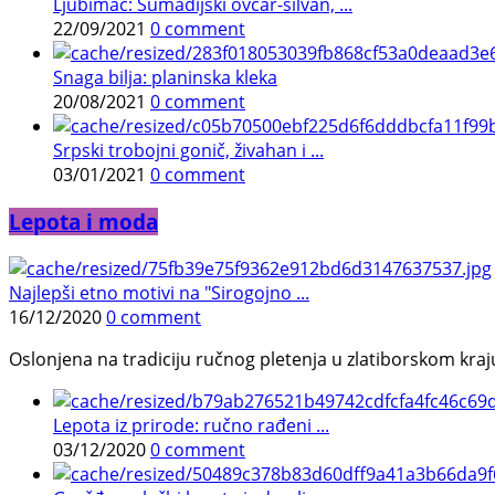
Ljubimac: Šumadijski ovčar-silvan, ...
22/09/2021
0 comment
Snaga bilja: planinska kleka
20/08/2021
0 comment
Srpski trobojni gonič, živahan i ...
03/01/2021
0 comment
Lepota i moda
Najlepši etno motivi na "Sirogojno ...
16/12/2020
0 comment
Oslonjena na tradiciju ručnog pletenja u zlatiborskom kraj
Lepota iz prirode: ručno rađeni ...
03/12/2020
0 comment