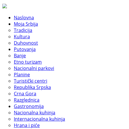
Naslovna
Moja Srbija
Tradicija
Kultura
Duhovnost
Putovanja
Banje
Etno turizam
Nacionalni parkovi
Planine
Turistički centri
Republika Srpska
Crna Gora
Razglednica
Gastronomija
Nacionalna kuhinja
Internacionalna kuhinja
Hrana i piće