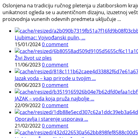
Oslonjena na tradiciju ručnog pletenja u zlatiborskom kra
unikatnost ogleda se u autentičnom dizajnu, izuzetnoj veš
proizvodnja vunenih odevnih predmeta uključuje ...
Ljubimac: Vojvođanski pulin, ...
15/01/2024
0 comment
Živi život uz ples
11/06/2023
0 comment
Jazak voda – kap prirode u tvojim ...
09/06/2023
0 comment
JAZAK – voda koja pruža najbolje ...
22/09/2022
0 comment
Oporavlja i starenje usporava ...
21/02/2022
0 comment