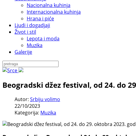
Nacionalna kuhinja
Internacionalna kuhinja
Hrana i piće
Ljudi i dogadjaji
Život i stil
Lepota i moda
Muzika
Galerije
Beogradski džez festival, od 24. do 2
Autor:
Srbiju volimo
22/10/2023
Kategorija:
Muzika