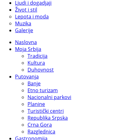
Ljudi i dogadjaji
Život i stil
Lepota i moda
Muzika
Galerije
Naslovna
Moja Srbija
Tradicija
Kultura
Duhovnost
Putovanja
Banje
Etno turizam
Nacionalni parkovi
Planine
Turistički centri
Republika Srpska
Crna Gora
Razglednica
Gastronomija