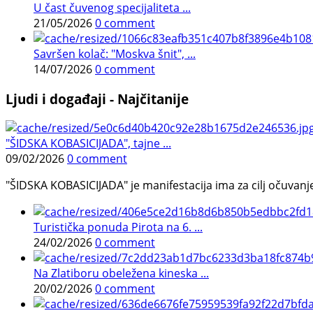
U čast čuvenog specijaliteta ...
21/05/2026
0 comment
Savršen kolač: "Moskva šnit", ...
14/07/2026
0 comment
Ljudi i događaji - Najčitanije
"ŠIDSKA KOBASICIJADA", tajne ...
09/02/2026
0 comment
"ŠIDSKA KOBASICIJADA" je manifestacija ima za cilj očuvanje o
Turistička ponuda Pirota na 6. ...
24/02/2026
0 comment
Na Zlatiboru obeležena kineska ...
20/02/2026
0 comment