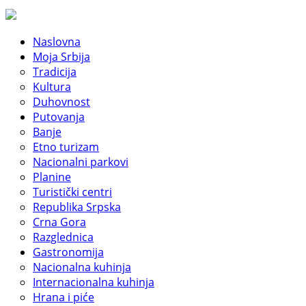
Naslovna
Moja Srbija
Tradicija
Kultura
Duhovnost
Putovanja
Banje
Etno turizam
Nacionalni parkovi
Planine
Turistički centri
Republika Srpska
Crna Gora
Razglednica
Gastronomija
Nacionalna kuhinja
Internacionalna kuhinja
Hrana i piće