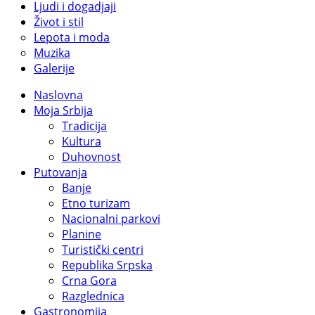
Ljudi i dogadjaji
Život i stil
Lepota i moda
Muzika
Galerije
Naslovna
Moja Srbija
Tradicija
Kultura
Duhovnost
Putovanja
Banje
Etno turizam
Nacionalni parkovi
Planine
Turistički centri
Republika Srpska
Crna Gora
Razglednica
Gastronomija