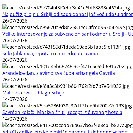
Najduži zip lajn u Srbiji od sada donosi još veću dozu adre
26/07/2026
Veliko interesovanje za subvencionisani odmor u Srbiji - 
26/07/2026
Selo Jablanica, lepota i mir među borovima
26/07/2026
Aranđelovdan, slavimo sva čuda arhangela Gavrila
26/07/2026
Maline - crveno blago Srbije
14/07/2026
Savršen kolač: "Moskva šnit", recept iz čuvenog hotela
14/07/2026
Ada Ciganlija: leto koje miriše na vodu i slobodno vreme