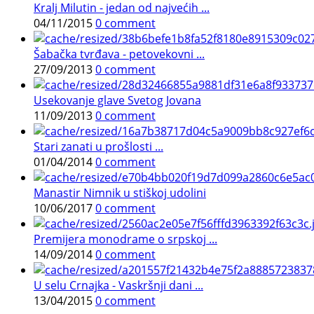
Kralj Milutin - jedan od najvećih ...
04/11/2015
0 comment
Šabačka tvrđava - petovekovni ...
27/09/2013
0 comment
Usekovanje glave Svetog Jovana
11/09/2013
0 comment
Stari zanati u prošlosti ...
01/04/2014
0 comment
Manastir Nimnik u stiškoj udolini
10/06/2017
0 comment
Premijera monodrame o srpskoj ...
14/09/2014
0 comment
U selu Crnajka - Vaskršnji dani ...
13/04/2015
0 comment