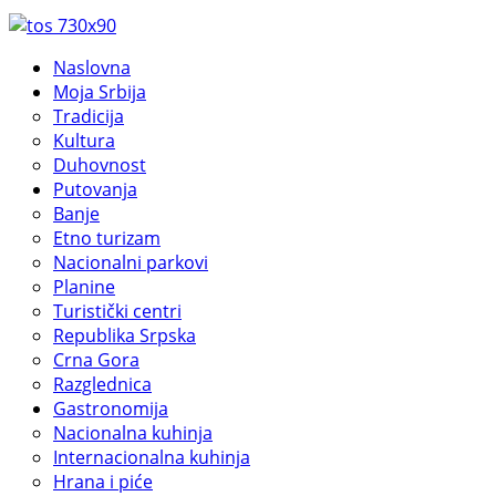
Naslovna
Moja Srbija
Tradicija
Kultura
Duhovnost
Putovanja
Banje
Etno turizam
Nacionalni parkovi
Planine
Turistički centri
Republika Srpska
Crna Gora
Razglednica
Gastronomija
Nacionalna kuhinja
Internacionalna kuhinja
Hrana i piće