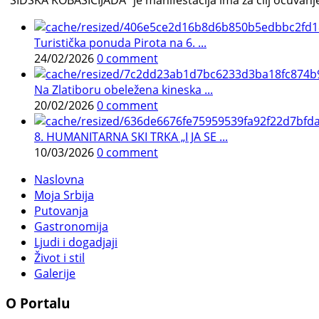
Turistička ponuda Pirota na 6. ...
24/02/2026
0 comment
Na Zlatiboru obeležena kineska ...
20/02/2026
0 comment
8. HUMANITARNA SKI TRKA „I JA SE ...
10/03/2026
0 comment
Naslovna
Moja Srbija
Putovanja
Gastronomija
Ljudi i dogadjaji
Život i stil
Galerije
O Portalu