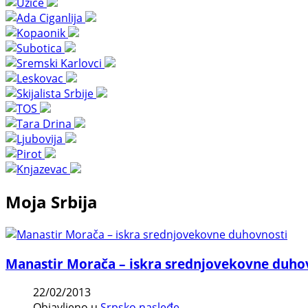
Moja Srbija
Manastir Morača – iskra srednjovekovne duho
22/02/2013
Objavljeno u
Srpsko nasleđe