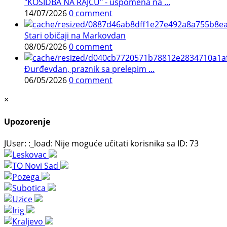
"KOSIDBA NA RAJCU" - uspomena na ...
14/07/2026
0 comment
Stari običaji na Markovdan
08/05/2026
0 comment
Đurđevdan, praznik sa prelepim ...
06/05/2026
0 comment
×
Upozorenje
JUser: :_load: Nije moguće učitati korisnika sa ID: 73