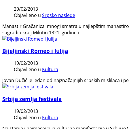
20/02/2013
Objavljeno u
Srpsko nasleđe
Manastir Gračanica mnogi smatraju najlepštim manastirom v
sagradio kralj Milutin 1321. godine i…
Bijeljinski Romeo i Julija
19/02/2013
Objavljeno u
Kultura
Jovan Dučić je jedan od najznačajnijih srpskih mislilaca i p
Srbija zemlja festivala
19/02/2013
Objavljeno u
Kultura
Najstarija i najmasovnija kulturna manifestacija u Srbiji 