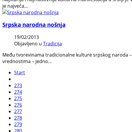
je najveća…
Srpska narodna nošnja
19/02/2013
Objavljeno u
Tradicija
Među tvorevinama tradicionalne kulture srpskog naroda – p
vrednostima – jedno…
Start
273
274
275
276
277
278
279
280