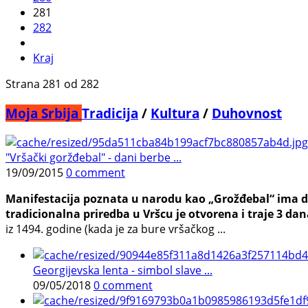
281
282
Kraj
Strana 281 od 282
Moja Srbija
Tradicija
/
Kultura
/
Duhovnost
"Vršački goržđebal" - dani berbe ...
19/09/2015
0 comment
Manifestacija poznata u narodu kao „Grožđebal“ ima du
tradicionalna priredba u Vršcu je otvorena i traje 3 dan
iz 1494. godine (kada je za bure vršačkog ...
Georgijevska lenta - simbol slave ...
09/05/2018
0 comment