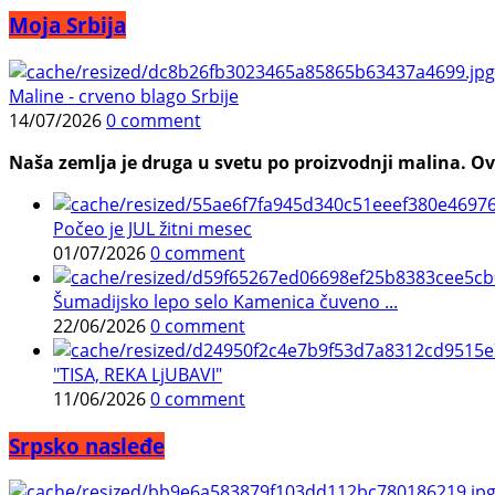
Moja Srbija
Maline - crveno blago Srbije
14/07/2026
0 comment
Naša zemlja je druga u svetu po proizvodnji malina. Ovi
Počeo je JUL žitni mesec
01/07/2026
0 comment
Šumadijsko lepo selo Kamenica čuveno ...
22/06/2026
0 comment
"TISA, REKA LjUBAVI"
11/06/2026
0 comment
Srpsko nasleđe