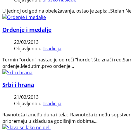
U jednoj od godina obeležavanja, ostao je zapis: „Stefan Ne
Ordenje i medalje
22/02/2013
Objavljeno u
Tradicija
Termin "orden" nastao je od reči "hordo",što znači red.Sama
ordenje.Međutim,prvo ordenje…
Srbi i hrana
21/02/2013
Objavljeno u
Tradicija
Ravnoteža između duha i tela; Ravnoteža između sopstveno
pripremaju u skladu sa godišnjim dobima…