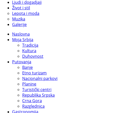
Ljudi i dogadjaji
Život i stil
Lepota i moda
Muzika
Galerije
Naslovna
Moja Srbija
Tradicija
Kultura
Duhovnost
Putovanja
Banje
Etno turizam
Nacionalni parkovi
Planine
Turistički centri
Republika Srpska
Crna Gora
Razglednica
Gastronomija