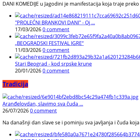
DANI KOMEDIJE u Jagodini je manifestacija koja traje preko p
"PROLEĆNI BRANKOVI DANI" - Oj ...
17/03/2026
0 comment
„BEOGRADSKI FESTIVAL IGRE“
11/03/2026
0 comment
Stari Beograd - kod srpske krune
20/01/2026
0 comment
Tradicija
Aranđelovdan, slavimo sva čuda ...
26/07/2026
0 comment
Na današnji dan slave se i pominju sva javljanja i čuda koja j