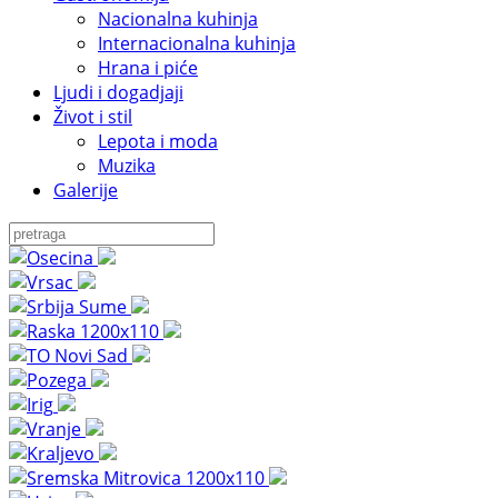
Nacionalna kuhinja
Internacionalna kuhinja
Hrana i piće
Ljudi i dogadjaji
Život i stil
Lepota i moda
Muzika
Galerije