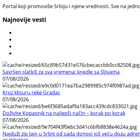
Portal koji promoviše Srbiju i njene vrednosti. Sve na jedno
Najnovije vesti
Savršen slatkiš za sva vremena: knedle sa šljivama
07/08/2026
Kroz klisuru reke Gradac
07/08/2026
Doživite Kopaonik na najlepši način – korak po korak
07/08/2026
Najduži zip lajn u Srbiji od sada donosi još veću dozu adre