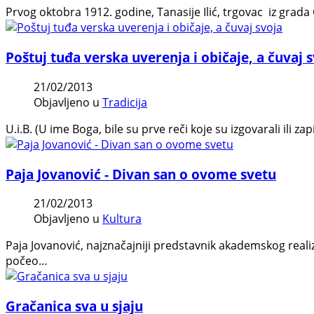
Prvog oktobra 1912. godine, Tanasije Ilić, trgovac iz grada
Poštuj tuđa verska uverenja i običaje, a čuvaj 
21/02/2013
Objavljeno u
Tradicija
U.i.B. (U ime Boga, bile su prve reči koje su izgovarali ili
Paja Jovanović - Divan san o ovome svetu
21/02/2013
Objavljeno u
Kultura
Paja Jovanović, najznačajniji predstavnik akademskog realiz
počeo…
Gračanica sva u sjaju