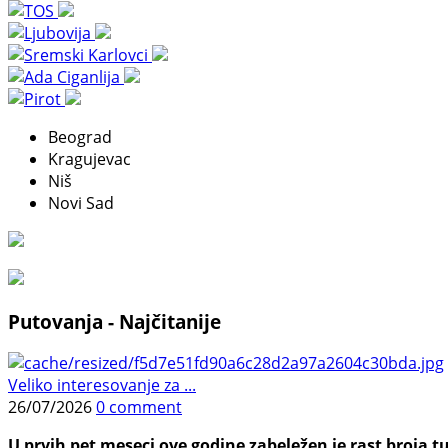
Beograd
Kragujevac
Niš
Novi Sad
Putovanja - Najčitanije
Veliko interesovanje za ...
26/07/2026
0 comment
U prvih pet meseci ove godine zabeležen je rast broja tu