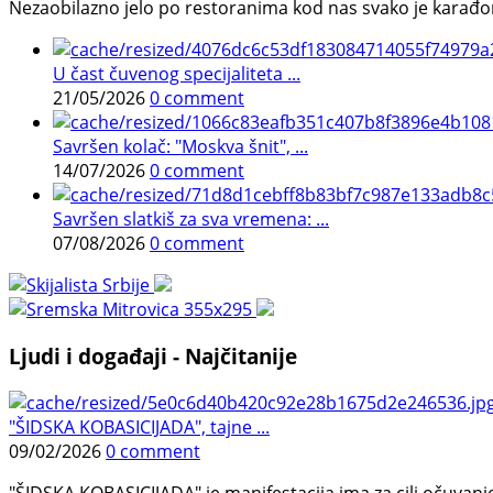
Nezaobilazno jelo po restoranima kod nas svako je karađorš
U čast čuvenog specijaliteta ...
21/05/2026
0 comment
Savršen kolač: "Moskva šnit", ...
14/07/2026
0 comment
Savršen slatkiš za sva vremena: ...
07/08/2026
0 comment
Ljudi i događaji - Najčitanije
"ŠIDSKA KOBASICIJADA", tajne ...
09/02/2026
0 comment
"ŠIDSKA KOBASICIJADA" je manifestacija ima za cilj očuvanje o