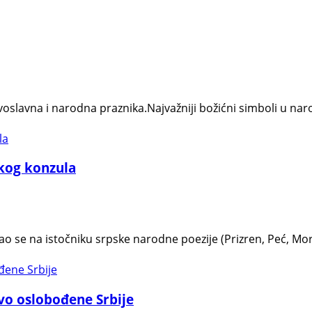
lavna i narodna praznika.Najvažniji božićni simboli u narodn
kog konzula
ao se na istočniku srpske narodne poezije (Prizren, Peć, Mora
vo oslobođene Srbije