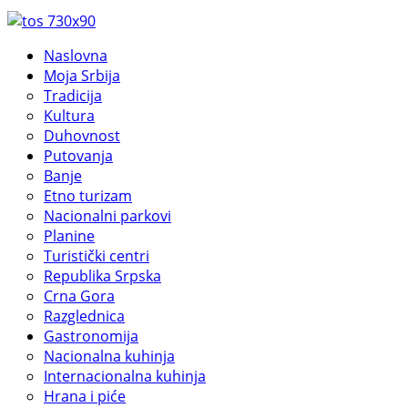
Naslovna
Moja Srbija
Tradicija
Kultura
Duhovnost
Putovanja
Banje
Etno turizam
Nacionalni parkovi
Planine
Turistički centri
Republika Srpska
Crna Gora
Razglednica
Gastronomija
Nacionalna kuhinja
Internacionalna kuhinja
Hrana i piće