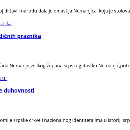
državi i narodu dala je dinastija Nemanjića, koja je stolov
dičnih praznika
ana Nemanje,velikog župana srpskog.Rastko Nemanjić,potonj
ke duhovnosti
omije srpske crkve i nаcionаlnog identitetа imа u istoriji sr