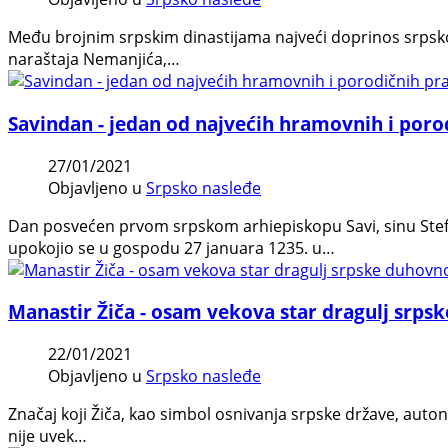
Među brojnim srpskim dinastijama najveći doprinos srpskoj 
naraštaja Nemanjića,…
Savindan - jedan od najvećih hramovnih i poro
27/01/2021
Objavljeno u
Srpsko nasleđe
Dan posvećen prvom srpskom arhiepiskopu Savi, sinu Stef
upokojio se u gospodu 27 januara 1235. u…
Manastir Žiča - osam vekova star dragulj srps
22/01/2021
Objavljeno u
Srpsko nasleđe
Znаčаj koji Žičа, kаo simbol osnivаnjа srpske držаve, аuton
nije uvek…