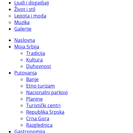
Ljudi i dogadjaji
Život i stil
Lepota i moda
Muzika
Galerije
Naslovna
Moja Srbija
Tradicija
Kultura
Duhovnost
Putovanja
Banje
Etno turizam
Nacionalni parkovi
Planine
Turistički centri
Republika Srpska
Crna Gora
Razglednica
Gastronomija