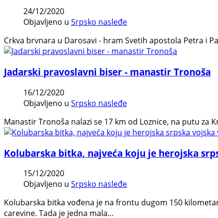
24/12/2020
Objavljeno u
Srpsko nasleđe
Crkva brvnara u Darosavi - hram Svetih apostola Petra i P
Jadarski pravoslavni biser - manastir Tronoša
16/12/2020
Objavljeno u
Srpsko nasleđe
Manastir Tronoša nalazi se 17 km od Loznice, na putu za Kr
Kolubarska bitka, najveća koju je herojska sr
15/12/2020
Objavljeno u
Srpsko nasleđe
Kolubarska bitka vođena je na frontu dugom 150 kilometar
carevine. Tada je jedna mala…