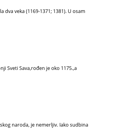
ala dva veka (1169-1371; 1381). U osam
i Sveti Sava,rođen je oko 1175.,a
pskog nаrodа, je nemerljiv. Iаko sudbinа