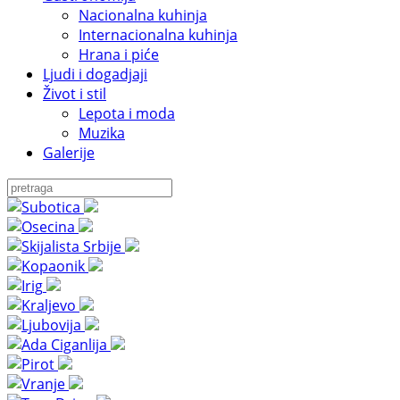
Nacionalna kuhinja
Internacionalna kuhinja
Hrana i piće
Ljudi i dogadjaji
Život i stil
Lepota i moda
Muzika
Galerije