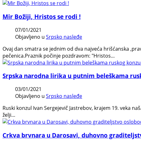
Mir Božiji, Hristos se rodi !
07/01/2021
Objavljeno u
Srpsko nasleđe
Ovaj dan smatra se jednim od dva najveća hrišćanska ,pravos
pečenica.Praznik počinje pozdravom: "Hristos…
Srpska narodna lirika u putnim beleškama rus
03/01/2021
Objavljeno u
Srpsko nasleđe
Ruski konzul Ivan Sergejevič Jastrebov, krajem 19. veka naš
želji…
Crkva brvnara u Darosavi, duhovno graditeljst