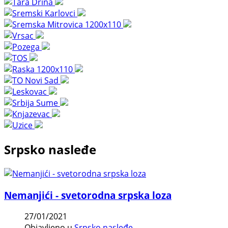
Srpsko nasleđe
Nemanjići - svetorodna srpska loza
27/01/2021
Objavljeno u
Srpsko nasleđe