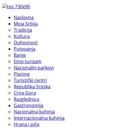
Naslovna
Moja Srbija
Tradicija
Kultura
Duhovnost
Putovanja
Banje
Etno turizam
Nacionalni parkovi
Planine
Turistički centri
Republika Srpska
Crna Gora
Razglednica
Gastronomija
Nacionalna kuhinja
Internacionalna kuhinja
Hrana i piće