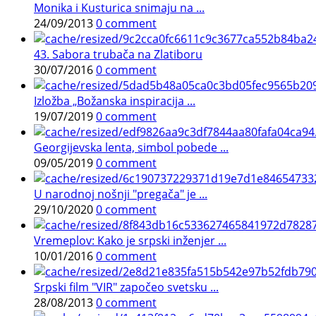
Monika i Kusturica snimaju na ...
24/09/2013
0 comment
43. Sabora trubača na Zlatiboru
30/07/2016
0 comment
Izložba „Božanska inspiracija ...
19/07/2019
0 comment
Georgijevska lenta, simbol pobede ...
09/05/2019
0 comment
U narodnoj nošnji "pregača" je ...
29/10/2020
0 comment
Vremeplov: Kako je srpski inženjer ...
10/01/2016
0 comment
Srpski film "VIR" započeo svetsku ...
28/08/2013
0 comment