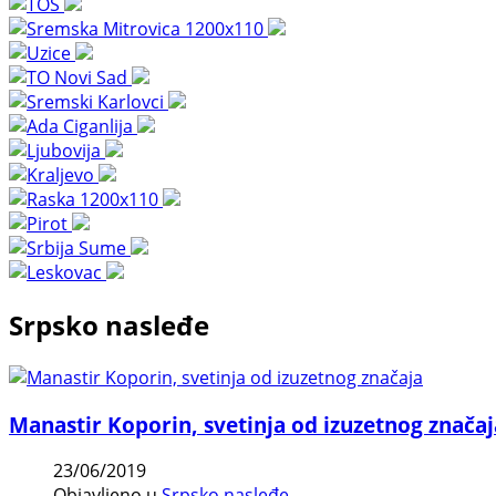
Srpsko nasleđe
Manastir Koporin, svetinja od izuzetnog značaj
23/06/2019
Objavljeno u
Srpsko nasleđe