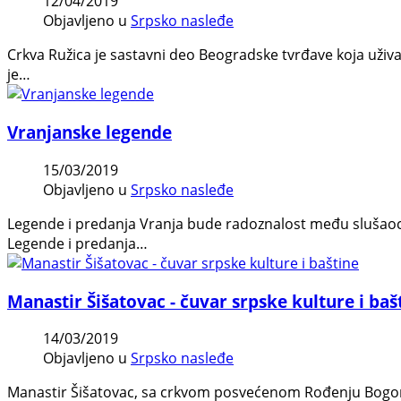
12/04/2019
Objavljeno u
Srpsko nasleđe
Crkva Ružica je sastavni deo Beogradske tvrđave koja uži
je…
Vranjanske legende
15/03/2019
Objavljeno u
Srpsko nasleđe
Legende i predanja Vranja bude radoznalost među slušaocima
Legende i predanja…
Manastir Šišatovac - čuvar srpske kulture i baš
14/03/2019
Objavljeno u
Srpsko nasleđe
Manastir Šišatovac, sa crkvom posvećenom Rođenju Bogoro