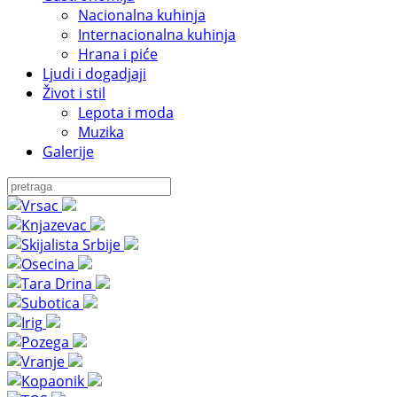
Nacionalna kuhinja
Internacionalna kuhinja
Hrana i piće
Ljudi i dogadjaji
Život i stil
Lepota i moda
Muzika
Galerije