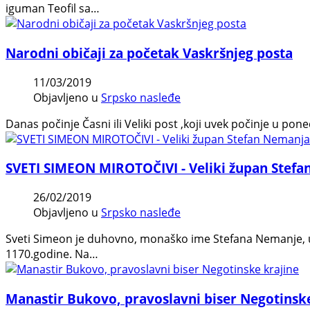
iguman Teofil sa…
Narodni običaji za početak Vaskršnjeg posta
11/03/2019
Objavljeno u
Srpsko nasleđe
Danas počinje Časni ili Veliki post ,koji uvek počinje u pon
SVETI SIMEON MIROTOČIVI - Veliki župan Stef
26/02/2019
Objavljeno u
Srpsko nasleđe
Sveti Simeon je duhovno, monaško ime Stefana Nemanje, ut
1170.godine. Na…
Manastir Bukovo, pravoslavni biser Negotinske