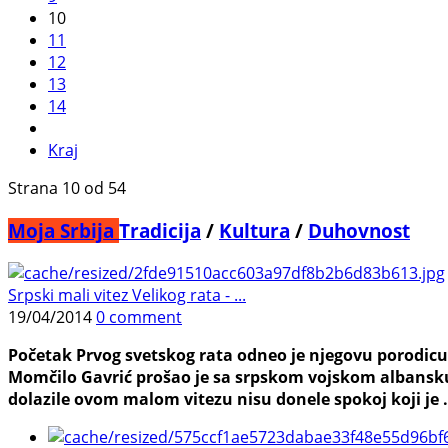
10
11
12
13
14
Kraj
Strana 10 od 54
Moja Srbija
Tradicija
/
Kultura
/
Duhovnost
Srpski mali vitez Velikog rata - ...
19/04/2014
0 comment
Početak Prvog svetskog rata odneo je njegovu porodic
Momčilo Gavrić prošao je sa srpskom vojskom albansku g
dolazile ovom malom vitezu nisu donele spokoj koji je .