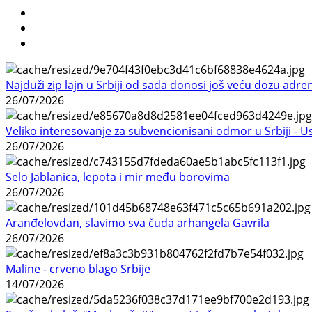
Najduži zip lajn u Srbiji od sada donosi još veću dozu adre
26/07/2026
Veliko interesovanje za subvencionisani odmor u Srbiji - 
26/07/2026
Selo Jablanica, lepota i mir među borovima
26/07/2026
Aranđelovdan, slavimo sva čuda arhangela Gavrila
26/07/2026
Maline - crveno blago Srbije
14/07/2026