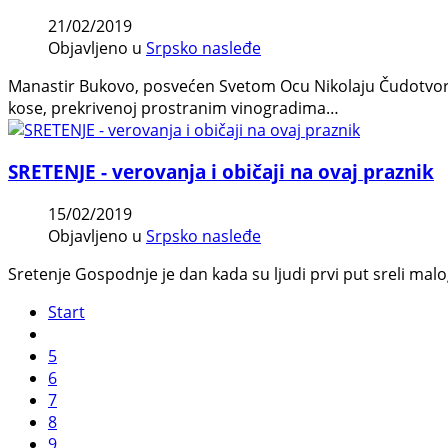
21/02/2019
Objavljeno u
Srpsko nasleđe
Manastir Bukovo, posvećen Svetom Ocu Nikolaju Čudotvorcu
kose, prekrivenoj prostranim vinogradima…
SRETENJE - verovanja i običaji na ovaj praznik
15/02/2019
Objavljeno u
Srpsko nasleđe
Sretenje Gospodnje je dan kada su ljudi prvi put sreli ma
Start
5
6
7
8
9