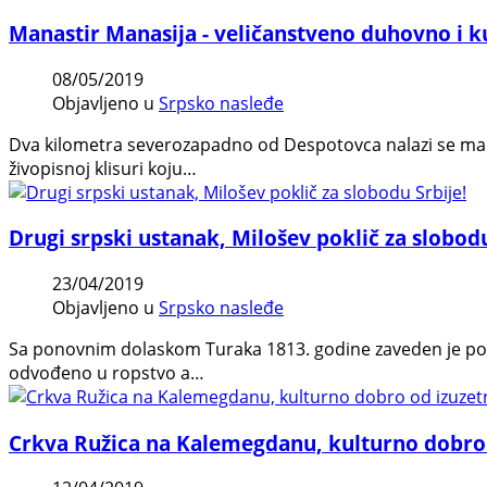
Manastir Manasija - veličanstveno duhovno i k
08/05/2019
Objavljeno u
Srpsko nasleđe
Dva kilometra severozapadno od Despotovca nalazi se man
živopisnoj klisuri koju…
Drugi srpski ustanak, Milošev poklič za slobodu
23/04/2019
Objavljeno u
Srpsko nasleđe
Sa ponovnim dolaskom Turaka 1813. godine zaveden je por
odvođeno u ropstvo a…
Crkva Ružica na Kalemegdanu, kulturno dobro 