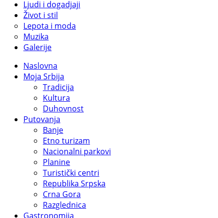
Ljudi i dogadjaji
Život i stil
Lepota i moda
Muzika
Galerije
Naslovna
Moja Srbija
Tradicija
Kultura
Duhovnost
Putovanja
Banje
Etno turizam
Nacionalni parkovi
Planine
Turistički centri
Republika Srpska
Crna Gora
Razglednica
Gastronomija