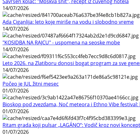
Savršen kolač: "Moskva šnit", recept iz čuvenog hotela
14/07/2026
Ada Ciganlija: leto koje miriše na vodu i slobodno vreme
14/07/2026
"KOSIDBA NA RAJCU" - uspomena na seoske mobe
14/07/2026
Leto 2026. na Zlatiboru donosi bogat program za sve gene
14/07/2026
Počeo je JUL žitni mesec
01/07/2026
Bioskop pod zvezdama, Noć meteora i Ethno Vibe festival: 
01/07/2026
Ritam grada koji pulsar „LAGÁNO“: Vodič kroz novi koncep
01/07/2026