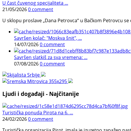
U čast čuvenog specijaliteta ...
21/05/2026
0 comment
U sklopu proslave „Dana Petrovca“ u Bačkom Petrovcu se održa
Savršen kolač: "Moskva šnit", ...
14/07/2026
0 comment
Savršen slatkiš za sva vremena: ...
07/08/2026
0 comment
Ljudi i događaji - Najčitanije
Turistička ponuda Pirota na 6. ...
24/02/2026
0 comment
Turistička organizacija Pirot imala je izuzetno zapažen n