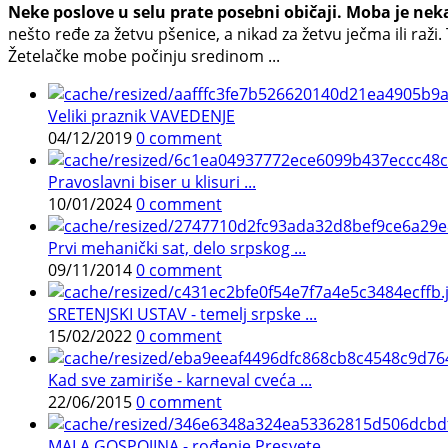
Neke poslove u selu prate posebni običaji. Moba je nek
nešto ređe za žetvu pšenice, a nikad za žetvu ječma ili raž
Žetelačke mobe počinju sredinom ...
Veliki praznik VAVEDENJE
04/12/2019
0 comment
Pravoslavni biser u klisuri ...
10/01/2024
0 comment
Prvi mehanički sat, delo srpskog ...
09/11/2014
0 comment
SRETENJSKI USTAV - temelj srpske ...
15/02/2022
0 comment
Kad sve zamiriše - karneval cveća ...
22/06/2015
0 comment
MALA GOSPOJINA - rođenje Presvete ...