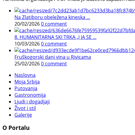
Na Zlatiboru obeležena kineska ...
20/02/2026
0 comment
8. HUMANITARNA SKI TRKA „I JA SE ...
10/03/2026
0 comment
Fruškogorski dani vina u Rivicama
25/02/2026
0 comment
Naslovna
Moja Srbija
Putovanja
Gastronomija
Ljudi i dogadjaji
Život i stil
Galerije
O Portalu