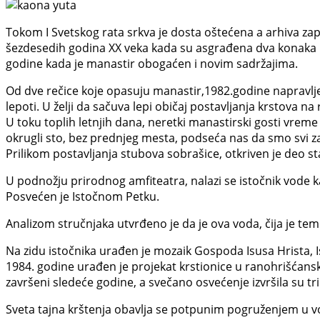
Tokom I Svetskog rata srkva je dosta oštećena a arhiva za
šezdesedih godina XX veka kada su asgrađena dva konaka i 
godine kada je manastir obogaćen i novim sadržajima.
Od dve rečice koje opasuju manastir,1982.godine napravljen
lepoti. U želji da sačuva lepi običaj postavljanja krstova 
U toku toplih letnjih dana, neretki manastirski gosti vreme
okrugli sto, bez prednjeg mesta, podseća nas da smo svi zaj
Prilikom postavljanja stubova sobrašice, otkriven je deo s
U podnožju prirodnog amfiteatra, nalazi se istočnik vode ka
Posvećen je Istočnom Petku.
Analizom stručnjaka utvrđeno je da je ova voda, čija je temp
Na zidu istočnika urađen je mozaik Gospoda Isusa Hrista, I
1984. godine urađen je projekat krstionice u ranohrišćansko
završeni sledeće godine, a svečano osvećenje izvršila su tr
Sveta tajna krštenja obavlja se potpunim pogruženjem u 