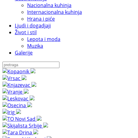
Nacionalna kuhinja
Internacionalna kuhinja
Hrana i piće
Ljudi i dogadjaji
Život i stil
Lepota i moda
Muzika
Galerije