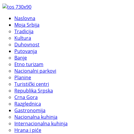
Naslovna
Moja Srbija
Tradicija
Kultura
Duhovnost
Putovanja
Banje
Etno turizam
Nacionalni parkovi
Planine
Turistički centri
Republika Srpska
Crna Gora
Razglednica
Gastronomija
Nacionalna kuhinja
Internacionalna kuhinja
Hrana i piće