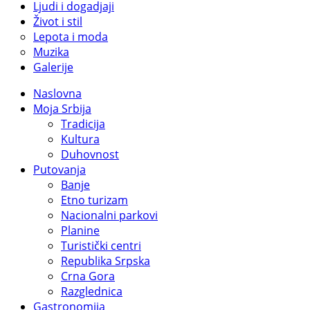
Ljudi i dogadjaji
Život i stil
Lepota i moda
Muzika
Galerije
Naslovna
Moja Srbija
Tradicija
Kultura
Duhovnost
Putovanja
Banje
Etno turizam
Nacionalni parkovi
Planine
Turistički centri
Republika Srpska
Crna Gora
Razglednica
Gastronomija