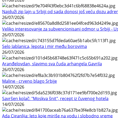
Najduži zip lajn u Srbiji od sada donosi još veću dozu adre
26/07/2026
Veliko interesovanje za subvencionisani odmor u Srbiji - 
26/07/2026
Selo Jablanica, lepota i mir među borovima
26/07/2026
Aranđelovdan, slavimo sva čuda arhangela Gavrila
26/07/2026
Maline - crveno blago Srbije
14/07/2026
Savršen kolač: "Moskva šnit", recept iz čuvenog hotela
14/07/2026
Ada Ciganlija: leto koje miriše na vodu i slobodno vreme