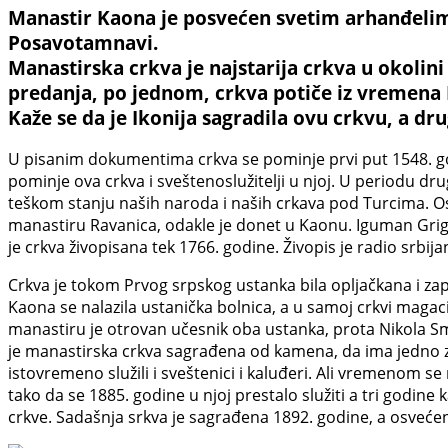
Manastir Kaona je posvećen svetim arhanđelima 
Posavotamnavi.
Manastirska crkva je najstarija crkva u okoli
predanja, po jednom, crkva potiče iz vremena N
Kaže se da je Ikonija sagradila ovu crkvu, a dru
U pisanim dokumentima crkva se pominje prvi put 1548. godi
pominje ova crkva i sveštenoslužitelji u njoj. U periodu d
teškom stanju naših naroda i naših crkava pod Turcima. Os
manastiru Ravanica, odakle je donet u Kaonu. Iguman Grigor
je crkva živopisana tek 1766. godine. Živopis je radio srbij
Crkva je tokom Prvog srpskog ustanka bila opljačkana i z
Kaona se nalazila ustanička bolnica, a u samoj crkvi maga
manastiru je otrovan učesnik oba ustanka, prota Nikola Smi
je manastirska crkva sagrađena od kamena, da ima jedno zv
istovremeno služili i sveštenici i kaluđeri. Ali vremenom s
tako da se 1885. godine u njoj prestalo služiti a tri godine
crkve. Sadašnja srkva je sagrađena 1892. godine, a osveće