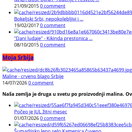
21/09/2015
0 comment
Bokeljski Srbi, nepokolebljivi i ...
19/02/2017
0 comment
"Dani ludaje" - Kikinda prestonica ...
08/10/2015
0 comment
Moja Srbija
Maline - crveno blago Srbije
14/07/2026
0 comment
Naša zemlja je druga u svetu po proizvodnji malina. Ovi
Počeo je JUL žitni mesec
01/07/2026
0 comment
Šumadijsko lepo selo Kamenica čuveno ...