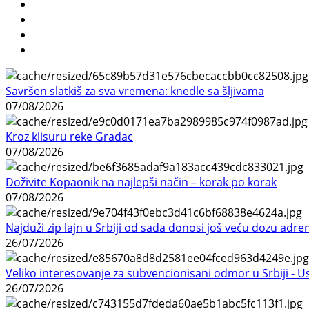
Savršen slatkiš za sva vremena: knedle sa šljivama
07/08/2026
Kroz klisuru reke Gradac
07/08/2026
Doživite Kopaonik na najlepši način – korak po korak
07/08/2026
Najduži zip lajn u Srbiji od sada donosi još veću dozu adre
26/07/2026
Veliko interesovanje za subvencionisani odmor u Srbiji - 
26/07/2026