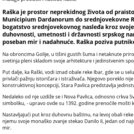
Raška je prostor neprekidnog života od praisto
Municipium Dardanorum do srednjovekovne Raške
bogatstvo srednjovekovnog nasleđa kroz svoje
duhovnosti, umetnosti i državnosti srpskog na
poseban mir i nadahnuće. Raška poziva putnike 
Na obroncima Golije, u tišini gustih šuma i netaknute priro
svetinja pleni skladom svoje arhitekture i jedinstvenim sp
Put dalje, ka Raški, vodi iznad obale reke Ibar, gde se u se
privlači pažnju istoričara i istraživača. Njegovo poreklo ni
konstruktivnoj koncepciji, Stara Pavlica predstavlja jedinst
Nedaleko od nje uzdiže se i Nova Pavlica, odnosno crkva Sv
simboliku, - upravo ovde su 1392. godine prenoćile mošti
Nastavljajući put kroz duhovnu baštinu, na levoj obali reke
njemu svoje monaško zvanje stekao Danilo II, jedan od najv
mir.