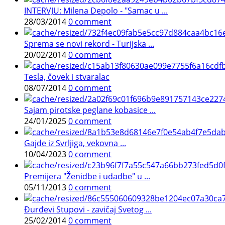
INTERVJU: Milena Depolo - "Samac u ...
28/03/2014
0 comment
Sprema se novi rekord - Turijska ...
20/02/2014
0 comment
Tesla, čovek i stvaralac
08/07/2014
0 comment
Sajam pirotske peglane kobasice ...
24/01/2025
0 comment
Gajde iz Svrljiga, vekovna ...
10/04/2023
0 comment
Premijera "Ženidbe i udadbe" u ...
05/11/2013
0 comment
Đurđevi Stupovi - zavičaj Svetog ...
25/02/2014
0 comment