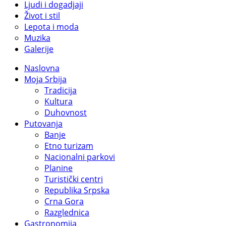
Ljudi i dogadjaji
Život i stil
Lepota i moda
Muzika
Galerije
Naslovna
Moja Srbija
Tradicija
Kultura
Duhovnost
Putovanja
Banje
Etno turizam
Nacionalni parkovi
Planine
Turistički centri
Republika Srpska
Crna Gora
Razglednica
Gastronomija