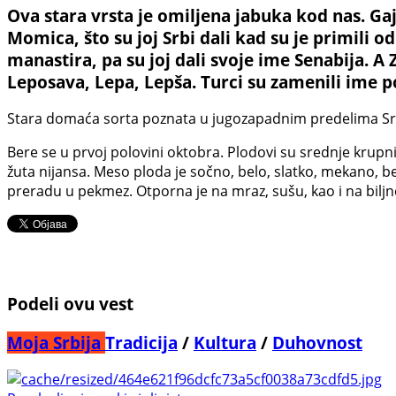
Ova stara vrsta je omiljena jabuka kod nas. Gaj
Momica, što su joj Srbi dali kad su je primili od
manastira, pa su joj dali svoje ime Senabija. A 
Leposava, Lepa, Lepša. Turci su zamenili ime po
Stara domaća sorta poznata u jugozapadnim predelima Sr
Bere se u prvoj polovini oktobra. Plodovi su srednje krupn
žuta nijansa. Meso ploda je sočno, belo, slatko, mekano, be
preradu u pekmez. Otporna je na mraz, sušu, kao i na bilj
Podeli ovu vest
Moja Srbija
Tradicija
/
Kultura
/
Duhovnost