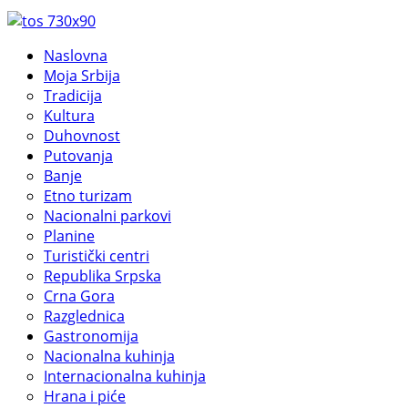
Naslovna
Moja Srbija
Tradicija
Kultura
Duhovnost
Putovanja
Banje
Etno turizam
Nacionalni parkovi
Planine
Turistički centri
Republika Srpska
Crna Gora
Razglednica
Gastronomija
Nacionalna kuhinja
Internacionalna kuhinja
Hrana i piće