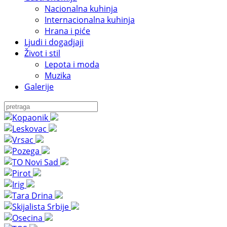
Nacionalna kuhinja
Internacionalna kuhinja
Hrana i piće
Ljudi i dogadjaji
Život i stil
Lepota i moda
Muzika
Galerije