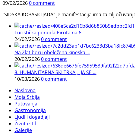
09/02/2026
0 comment
"ŠIDSKA KOBASICIJADA" je manifestacija ima za cilj očuvanje o
Turistička ponuda Pirota na 6. ...
24/02/2026
0 comment
Na Zlatiboru obeležena kineska ...
20/02/2026
0 comment
8. HUMANITARNA SKI TRKA „I JA SE ...
10/03/2026
0 comment
Naslovna
Moja Srbija
Putovanja
Gastronomija
Ljudi i dogadjaji
Život i stil
Galerije