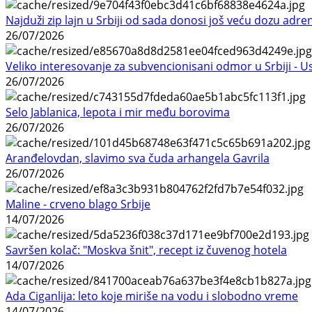
Najduži zip lajn u Srbiji od sada donosi još veću dozu adre
26/07/2026
Veliko interesovanje za subvencionisani odmor u Srbiji - 
26/07/2026
Selo Jablanica, lepota i mir među borovima
26/07/2026
Aranđelovdan, slavimo sva čuda arhangela Gavrila
26/07/2026
Maline - crveno blago Srbije
14/07/2026
Savršen kolač: "Moskva šnit", recept iz čuvenog hotela
14/07/2026
Ada Ciganlija: leto koje miriše na vodu i slobodno vreme
14/07/2026