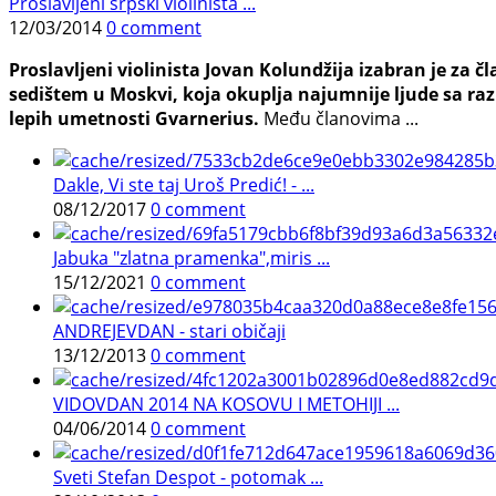
Proslavljeni srpski violinista ...
12/03/2014
0 comment
Proslavljeni violinista Jovan Kolundžija izabran je za
sedištem u Moskvi, koja okuplja najumnije ljude sa razli
lepih umetnosti Gvarnerius.
Među članovima ...
Dakle, Vi ste taj Uroš Predić! - ...
08/12/2017
0 comment
Jabuka "zlatna pramenka",miris ...
15/12/2021
0 comment
ANDREJEVDAN - stari običaji
13/12/2013
0 comment
VIDOVDAN 2014 NA KOSOVU I METOHIJI ...
04/06/2014
0 comment
Sveti Stefan Despot - potomak ...