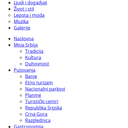
Ljudi i dogadjaji
Život i stil
Lepota i moda
Muzika
Galerije
Naslovna
Moja Srbija
Tradicija
Kultura
Duhovnost
Putovanja
Banje
Etno turizam
Nacionalni parkovi
Planine
Turistički centri
Republika Srpska
Crna Gora
Razglednica
Gastronomija