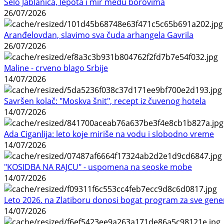
Selo Jablanica, lepota i mir među borovima
26/07/2026
Aranđelovdan, slavimo sva čuda arhangela Gavrila
26/07/2026
Maline - crveno blago Srbije
14/07/2026
Savršen kolač: "Moskva šnit", recept iz čuvenog hotela
14/07/2026
Ada Ciganlija: leto koje miriše na vodu i slobodno vreme
14/07/2026
"KOSIDBA NA RAJCU" - uspomena na seoske mobe
14/07/2026
Leto 2026. na Zlatiboru donosi bogat program za sve gene
14/07/2026