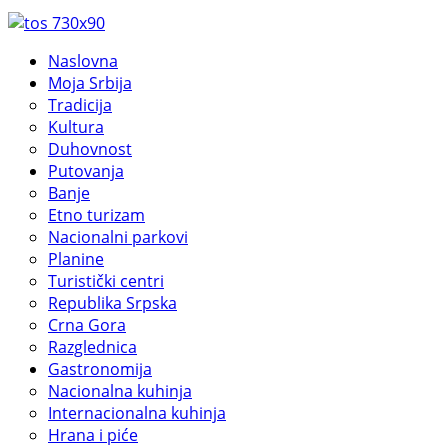
Naslovna
Moja Srbija
Tradicija
Kultura
Duhovnost
Putovanja
Banje
Etno turizam
Nacionalni parkovi
Planine
Turistički centri
Republika Srpska
Crna Gora
Razglednica
Gastronomija
Nacionalna kuhinja
Internacionalna kuhinja
Hrana i piće