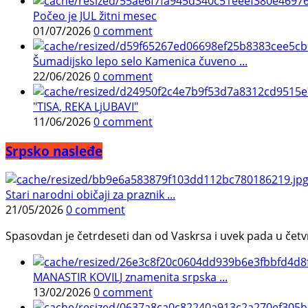
Počeo je JUL žitni mesec
01/07/2026
0 comment
Šumadijsko lepo selo Kamenica čuveno ...
22/06/2026
0 comment
"TISA, REKA LjUBAVI"
11/06/2026
0 comment
Srpsko nasleđe
Stari narodni običaji za praznik ...
21/05/2026
0 comment
Spasovdan je četrdeseti dan od Vaskrsa i uvek pada u četvrtak.
MANASTIR KOVILJ znamenita srpska ...
13/02/2026
0 comment