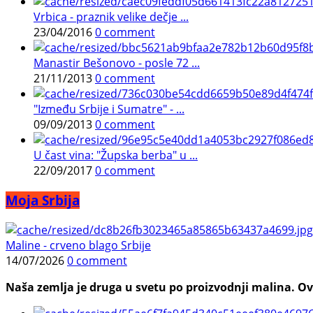
Vrbica - praznik velike dečje ...
23/04/2016
0 comment
Manastir Bešonovo - posle 72 ...
21/11/2013
0 comment
"Između Srbije i Sumatre" - ...
09/09/2013
0 comment
U čast vina: "Župska berba" u ...
22/09/2017
0 comment
Moja Srbija
Maline - crveno blago Srbije
14/07/2026
0 comment
Naša zemlja je druga u svetu po proizvodnji malina. Ovi