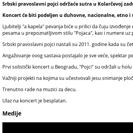
Srbski pravoslavni pojci održaće sutra u Kolarčevoj za
Koncert će biti podeljen u duhovne, nacionalne, etno i
Ljubitelji "a kapela" pevanja biće u prilici da čuju izvođen
pesama u prepoznatljivom stilu "Pojaca", kao i numere uz pr
Srbski pravoslavni pojci nastali su 2011. godine kada su čet
Angažovanje ovog sastava postajalo je sve veće, spektar pe
Prvi solistički koncert u Beogradu, "Pojci" su održali u hol
Važniji projekti na kojima su učestvovali jesu snimanje pl
Trenutno rade na muzici za decu.
Ulaz na koncert je besplatan.
Medije