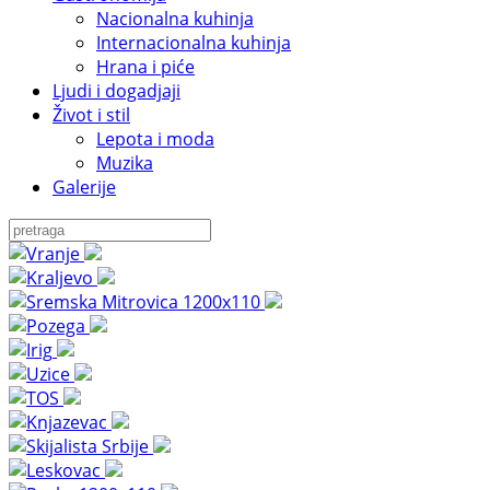
Nacionalna kuhinja
Internacionalna kuhinja
Hrana i piće
Ljudi i dogadjaji
Život i stil
Lepota i moda
Muzika
Galerije