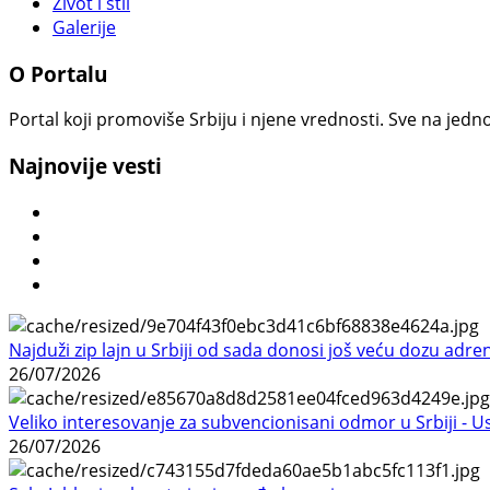
Život i stil
Galerije
O Portalu
Portal koji promoviše Srbiju i njene vrednosti. Sve na jedno
Najnovije vesti
Najduži zip lajn u Srbiji od sada donosi još veću dozu adre
26/07/2026
Veliko interesovanje za subvencionisani odmor u Srbiji - 
26/07/2026