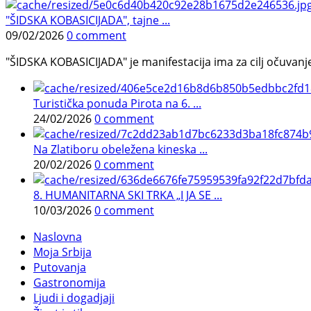
"ŠIDSKA KOBASICIJADA", tajne ...
09/02/2026
0 comment
"ŠIDSKA KOBASICIJADA" je manifestacija ima za cilj očuvanje o
Turistička ponuda Pirota na 6. ...
24/02/2026
0 comment
Na Zlatiboru obeležena kineska ...
20/02/2026
0 comment
8. HUMANITARNA SKI TRKA „I JA SE ...
10/03/2026
0 comment
Naslovna
Moja Srbija
Putovanja
Gastronomija
Ljudi i dogadjaji