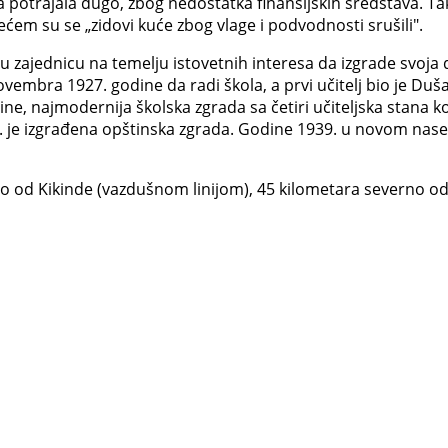
ona potrajala dugo, zbog nedostatka finansijskih sredstava. T
ćem su se „zidovi kuće zbog vlage i podvodnosti srušili".
vu zajednicu na temelju istovetnih interesa da izgrade svoja 
ovembra 1927. godine da radi škola, a prvi učitelj bio je Du
e, najmodernija školska zgrada sa četiri učiteljska stana ko
 je izgrađena opštinska zgrada. Godine 1939. u novom naselj
no od Kikinde (vazdušnom linijom), 45 kilometara severno o