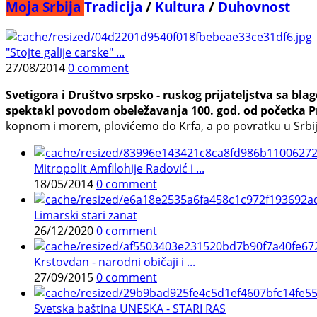
Moja Srbija
Tradicija
/
Kultura
/
Duhovnost
"Stojte galije carske" ...
27/08/2014
0 comment
Svetigora i Društvo srpsko - ruskog prijatelјstva sa bl
spektakl povodom obeležavanja 100. god. od početka Prv
kopnom i morem, plovićemo do Krfa, a po povratku u Srbiju
Mitropolit Amfilohije Radović i ...
18/05/2014
0 comment
Limarski stari zanat
26/12/2020
0 comment
Krstovdan - narodni običaji i ...
27/09/2015
0 comment
Svetska baština UNESKA - STARI RAS