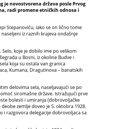
eg je novostvorena država posle Prvog
ima, radi promene etničkih odnosa i
tepi Stepanoviću, iako se on lično tome
 naseljeni iz raznih krajeva ondašnje
 Selo, koje je dobilo ime po velikom
Višegrada u Bosni, iz okoline Budve i
 sela koja su ostala van granica
enaca, Kumana, Dragutinova – banatskih
čitim delovima sela, naseljavajući se po
omoć siromašne države. Istražujući prve
este bolesti i umiranja (dobrovoljačke
o deobe zemlje doveo je 5. oktobra 1928.
 i razgovora delegacije dobrovoljaca sa