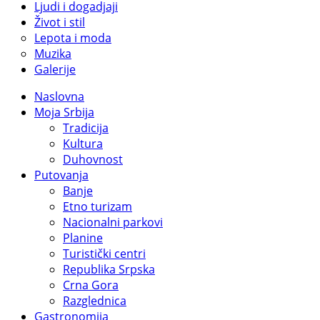
Ljudi i dogadjaji
Život i stil
Lepota i moda
Muzika
Galerije
Naslovna
Moja Srbija
Tradicija
Kultura
Duhovnost
Putovanja
Banje
Etno turizam
Nacionalni parkovi
Planine
Turistički centri
Republika Srpska
Crna Gora
Razglednica
Gastronomija