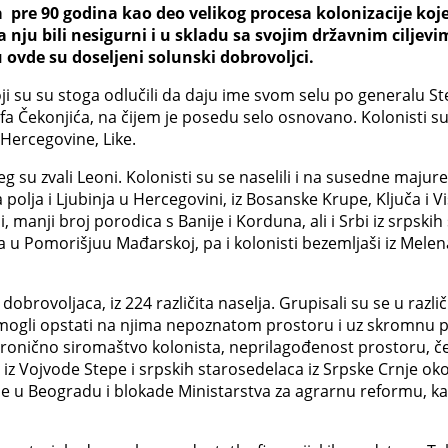
 pre 90 godina kao deo velikog procesa kolonizacije koj
 nju bili nesigurni i u skladu sa svojim državnim ciljev
 ovde su doseljeni solunski dobrovoljci.
koji su su stoga odlučili da daju ime svom selu po generalu S
ofa Čekonjića, na čijem je posedu selo osnovano. Kolonisti su
 Hercegovine, Like.
su zvali Leoni. Kolonisti su se naselili i na susedne majure.
va polja i Ljubinja u Hercegovini, iz Bosanske Krupe, Ključa i 
, manji broj porodica s Banije i Korduna, ali i Srbi iz srpskih
ja u Pomorišjuu Mađarskoj, pa i kolonisti bezemljaši iz Mel
brovoljaca, iz 224 različita naselja. Grupisali su se u razli
mogli opstati na njima nepoznatom prostoru i uz skromnu p
o hronično siromaštvo kolonista, neprilagođenost prostoru, č
 iz Vojvode Stepe i srpskih starosedelaca iz Srpske Crnje ok
e u Beogradu i blokade Ministarstva za agrarnu reformu, kao