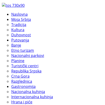
Naslovna
Moja Srbija
Tradicija
Kultura
Duhovnost
Putovanja
Banje
Etno turizam
Nacionalni parkovi
Planine
Turistički centri
Republika Srpska
Crna Gora
Razglednica
Gastronomija
Nacionalna kuhinja
Internacionalna kuhinja
Hrana i piće