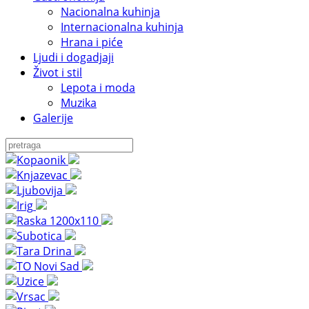
Nacionalna kuhinja
Internacionalna kuhinja
Hrana i piće
Ljudi i dogadjaji
Život i stil
Lepota i moda
Muzika
Galerije