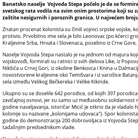
Banatsko naselje Vojvoda Stepa počelo je da se formira
svetskog rata vodila na svim onim prostorima koji su za
zaštite nesigurnih i poroznih granica. U najvećem broju
Znatan procenat kolonista su činili vojnici srpske vojske, 
protivio. Prvobitno ime sela je bilo Leonovac (po kćerci gr
Kraljevine Srba, Hrvata i Slovenaca, posebno iz Crne Gore,
Naselje Vojvoda Stepa nastalo je na jednom od majura kojeg 
vojskovođi, formirali su ratnici iz svih delova Like, iz Popo
Nikšića u Crnoj Gori, iz okoline Benkovca i Knina u Dalmaciji
novostvorene kraljevine oko Temišvara i iz varošice Batan
sela između Velikog Bečkereka i Velike Kikinde.
Ukupno su se doselile 642 porodice, od kojih 397 porodica do
zavičajnoj osnovi, jer su samo uz međusobnu solidarnost 
godine naseljavanja, istoričar Micić je otkrio da je vladal
kolonije su nazivane „kolonijama udovaca"). Spor kolonista
godine do demonstracija 200 dobrovoljaca iz Vojvoda Step
tadašnjim predsednikom vlade.