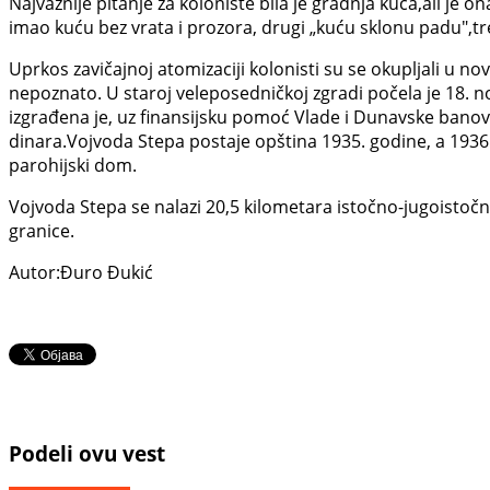
Najvažnije pitanje za koloniste bila je gradnja kuća,ali je 
imao kuću bez vrata i prozora, drugi „kuću sklonu padu",tre
Uprkos zavičajnoj atomizaciji kolonisti su se okupljali u no
nepoznato. U staroj veleposedničkoj zgradi počela je 18. n
izgrađena je, uz finansijsku pomoć Vlade i Dunavske banovin
dinara.Vojvoda Stepa postaje opština 1935. godine, a 1936.
parohijski dom.
Vojvoda Stepa se nalazi 20,5 kilometara istočno-jugoistoč
granice.
Autor:Đuro Đukić
Podeli ovu vest