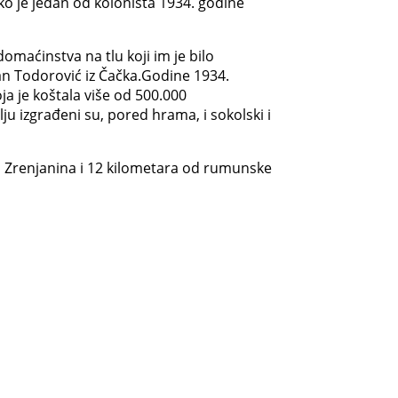
ako je jedan od kolonista 1934. godine
domaćinstva na tlu koji im je bilo
šan Todorović iz Čačka.Godine 1934.
ja je koštala više od 500.000
u izgrađeni su, pored hrama, i sokolski i
d Zrenjanina i 12 kilometara od rumunske