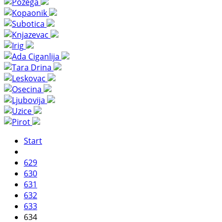
Start
629
630
631
632
633
634