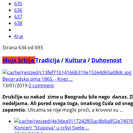
635
636
637
638
Kraj
Strana 634 od 693
Moja Srbija
Tradicija
/
Kultura
/
Duhovnost
Beogradska zima 1865. - Knez ...
13/01/2019
0 comment
Drukčije su nekad zime u Beogradu bile nego danas. Zima
nedeljama. Ali pored svega toga, onakvog čuda od sneg
zapamtio.
Ulicama se nije moglo proći, a krovovi su ...
Koncert "Stupova" u crkvi Svete ...