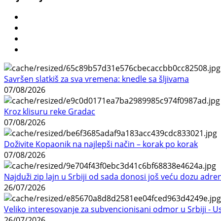
Savršen slatkiš za sva vremena: knedle sa šljivama
07/08/2026
Kroz klisuru reke Gradac
07/08/2026
Doživite Kopaonik na najlepši način – korak po korak
07/08/2026
Najduži zip lajn u Srbiji od sada donosi još veću dozu adre
26/07/2026
Veliko interesovanje za subvencionisani odmor u Srbiji - 
26/07/2026