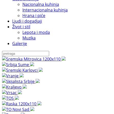
Nacionalna kuhinja
Internacionalna kuhinja
Hrana i piće
Ljudi i dogadjaji
Život i stil
Lepota i moda
Muzika
Galerije