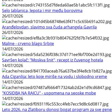
Selo Jablanica, lepota i mir među borovima
26/07/2026
Aranđelovdan, slavimo sva čuda arhangela Gavrila
26/07/2026
Maline - crveno blago Srbije
14/07/2026
Savršen kolač: "Moskva šnit", recept iz čuvenog hotela
14/07/2026
Ada Ciganlija: leto koje miriše na vodu i slobodno vreme
14/07/2026
"KOSIDBA NA RAJCU" - uspomena na seoske mobe
14/07/2026
Leto 2026. na Zlatiboru donosi bogat program za sve gene