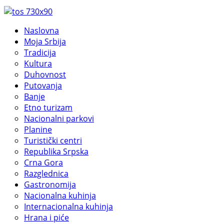
Naslovna
Moja Srbija
Tradicija
Kultura
Duhovnost
Putovanja
Banje
Etno turizam
Nacionalni parkovi
Planine
Turistički centri
Republika Srpska
Crna Gora
Razglednica
Gastronomija
Nacionalna kuhinja
Internacionalna kuhinja
Hrana i piće