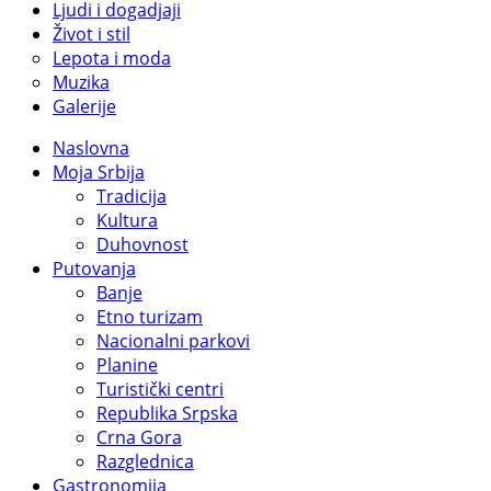
Ljudi i dogadjaji
Život i stil
Lepota i moda
Muzika
Galerije
Naslovna
Moja Srbija
Tradicija
Kultura
Duhovnost
Putovanja
Banje
Etno turizam
Nacionalni parkovi
Planine
Turistički centri
Republika Srpska
Crna Gora
Razglednica
Gastronomija