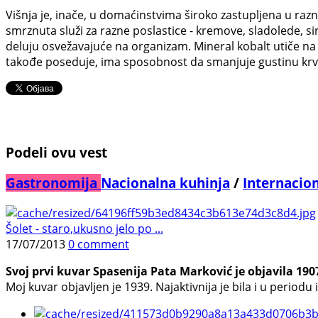
Višnja je, inače, u domaćinstvima široko zastupljena u raz
smrznuta služi za razne poslastice - kremove, sladolede, sir
deluju osvežavajuće na organizam. Mineral kobalt utiče na 
takođe poseduje, ima sposobnost da smanjuje gustinu krvi, 
Podeli ovu vest
Gastronomija
Nacionalna kuhinja
/
Internacio
Šolet - staro,ukusno jelo po ...
17/07/2013
0 comment
Svoj prvi kuvar Spasenija Pata Marković je objavila 19
Moj kuvar objavljen je 1939. Najaktivnija je bila i u periodu