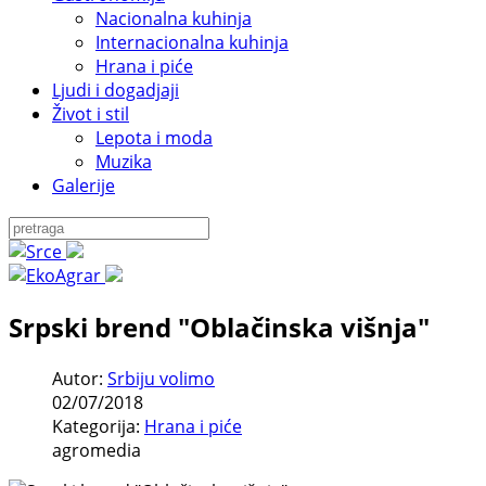
Nacionalna kuhinja
Internacionalna kuhinja
Hrana i piće
Ljudi i dogadjaji
Život i stil
Lepota i moda
Muzika
Galerije
Srpski brend "Oblačinska višnja"
Autor:
Srbiju volimo
02/07/2018
Kategorija:
Hrana i piće
agromedia