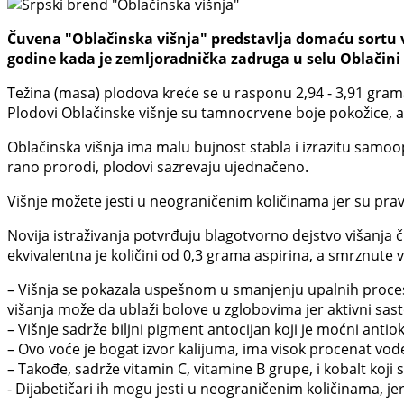
Čuvena "Oblačinska višnja" predstavlja domaću sortu v
godine kada je zemljoradnička zadruga u selu Oblačini 
Težina (masa) plodova kreće se u rasponu 2,94 - 3,91 gram
Plodovi Oblačinske višnje su tamnocrvene boje pokožice, a
Oblačinska višnja ima malu bujnost stabla i izrazitu sam
rano prorodi, plodovi sazrevaju ujednačeno.
Višnje možete jesti u neograničenim količinama jer su prava
Novija istraživanja potvrđuju blagotvorno dejstvo višanja či
ekvivalentna je količini od 0,3 grama aspirina, a smrznute 
– Višnja se pokazala uspešnom u smanjenju upalnih procesa 
višanja može da ublaži bolove u zglobovima jer aktivni sas
– Višnje sadrže biljni pigment antocijan koji je moćni antio
– Ovo voće je bogat izvor kalijuma, ima visok procenat vode
– Takođe, sadrže vitamin C, vitamine B grupe, i kobalt koji 
- Dijabetičari ih mogu jesti u neograničenim količinama, je