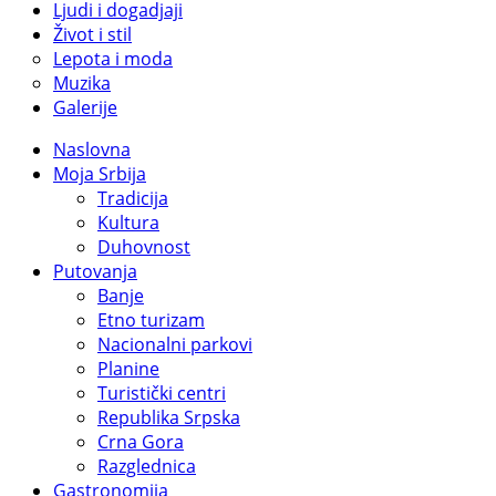
Ljudi i dogadjaji
Život i stil
Lepota i moda
Muzika
Galerije
Naslovna
Moja Srbija
Tradicija
Kultura
Duhovnost
Putovanja
Banje
Etno turizam
Nacionalni parkovi
Planine
Turistički centri
Republika Srpska
Crna Gora
Razglednica
Gastronomija