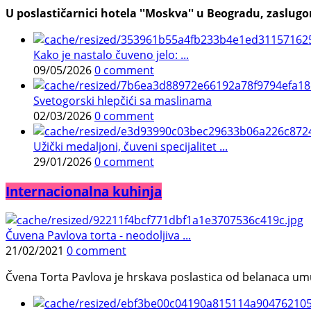
U poslastičarnici hotela ''Moskva'' u Beogradu, zaslugom
Kako je nastalo čuveno jelo: ...
09/05/2026
0 comment
Svetogorski hlepčići sa maslinama
02/03/2026
0 comment
Užički medaljoni, čuveni specijalitet ...
29/01/2026
0 comment
Internacionalna kuhinja
Čuvena Pavlova torta - neodoljiva ...
21/02/2021
0 comment
Čvena Torta Pavlova je hrskava poslastica od belanaca umuć