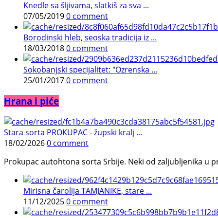
Knedle sa šljivama, slatkiš za sva ...
07/05/2019
0 comment
Borodinski hleb, seoska tradicija iz ...
18/03/2018
0 comment
Sokobanjski specijalitet: "Ozrenska ...
25/01/2017
0 comment
Hrana i piće
Stara sorta PROKUPAC - župski kralj ...
18/02/2026
0 comment
Prokupac autohtona sorta Srbije. Neki od zaljubljenika u pr
Mirisna čarolija TAMJANIKE, stare ...
11/12/2025
0 comment