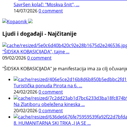
Savršen kolač: "Moskva šnit", ...
14/07/2026
0 comment
Ljudi i događaji - Najčitanije
"ŠIDSKA KOBASICIJADA", tajne ...
09/02/2026
0 comment
"ŠIDSKA KOBASICIJADA" je manifestacija ima za cilj očuvanje o
Turistička ponuda Pirota na 6. ...
24/02/2026
0 comment
Na Zlatiboru obeležena kineska ...
20/02/2026
0 comment
8. HUMANITARNA SKI TRKA „I JA SE ...