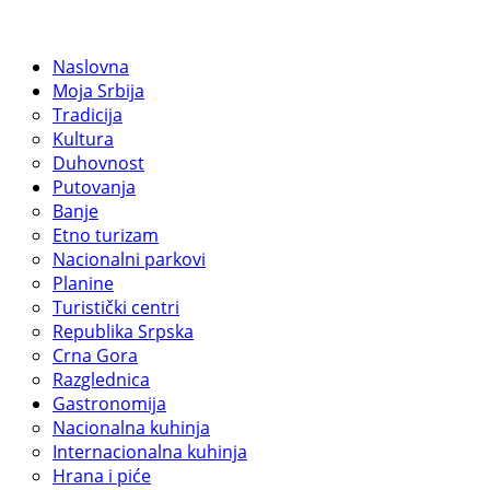
Naslovna
Moja Srbija
Tradicija
Kultura
Duhovnost
Putovanja
Banje
Etno turizam
Nacionalni parkovi
Planine
Turistički centri
Republika Srpska
Crna Gora
Razglednica
Gastronomija
Nacionalna kuhinja
Internacionalna kuhinja
Hrana i piće