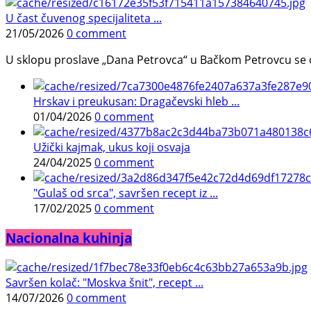
U čast čuvenog specijaliteta ...
21/05/2026
0 comment
U sklopu proslave „Dana Petrovca“ u Bačkom Petrovcu se održa
Hrskav i preukusan: Dragačevski hleb ...
01/04/2026
0 comment
Užički kajmak, ukus koji osvaja
24/04/2025
0 comment
"Gulaš od srca", savršen recept iz ...
17/02/2025
0 comment
Nacionalna kuhinja
Savršen kolač: "Moskva šnit", recept ...
14/07/2026
0 comment