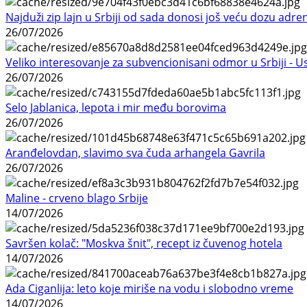
Najduži zip lajn u Srbiji od sada donosi još veću dozu adre
26/07/2026
Veliko interesovanje za subvencionisani odmor u Srbiji - 
26/07/2026
Selo Jablanica, lepota i mir među borovima
26/07/2026
Aranđelovdan, slavimo sva čuda arhangela Gavrila
26/07/2026
Maline - crveno blago Srbije
14/07/2026
Savršen kolač: "Moskva šnit", recept iz čuvenog hotela
14/07/2026
Ada Ciganlija: leto koje miriše na vodu i slobodno vreme
14/07/2026