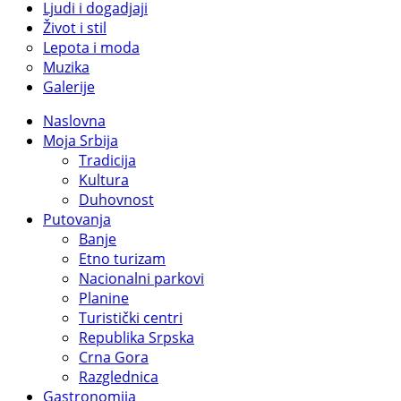
Ljudi i dogadjaji
Život i stil
Lepota i moda
Muzika
Galerije
Naslovna
Moja Srbija
Tradicija
Kultura
Duhovnost
Putovanja
Banje
Etno turizam
Nacionalni parkovi
Planine
Turistički centri
Republika Srpska
Crna Gora
Razglednica
Gastronomija