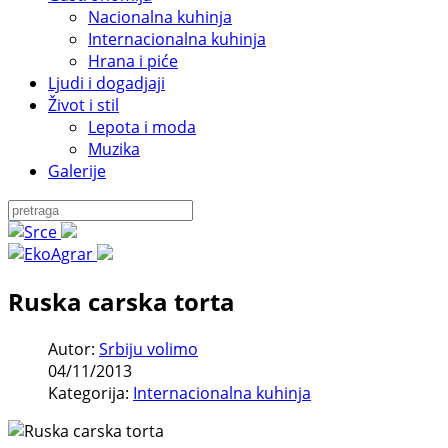
Nacionalna kuhinja
Internacionalna kuhinja
Hrana i piće
Ljudi i dogadjaji
Život i stil
Lepota i moda
Muzika
Galerije
Ruska carska torta
Autor:
Srbiju volimo
04/11/2013
Kategorija:
Internacionalna kuhinja