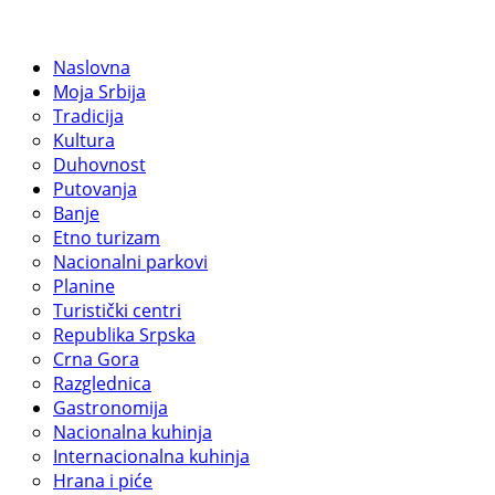
Naslovna
Moja Srbija
Tradicija
Kultura
Duhovnost
Putovanja
Banje
Etno turizam
Nacionalni parkovi
Planine
Turistički centri
Republika Srpska
Crna Gora
Razglednica
Gastronomija
Nacionalna kuhinja
Internacionalna kuhinja
Hrana i piće