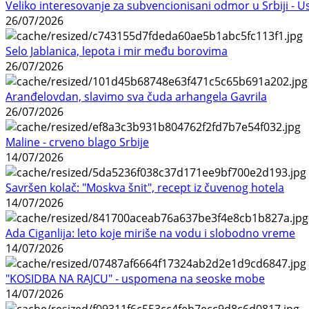
Veliko interesovanje za subvencionisani odmor u Srbiji - 
26/07/2026
Selo Jablanica, lepota i mir među borovima
26/07/2026
Aranđelovdan, slavimo sva čuda arhangela Gavrila
26/07/2026
Maline - crveno blago Srbije
14/07/2026
Savršen kolač: "Moskva šnit", recept iz čuvenog hotela
14/07/2026
Ada Ciganlija: leto koje miriše na vodu i slobodno vreme
14/07/2026
"KOSIDBA NA RAJCU" - uspomena na seoske mobe
14/07/2026