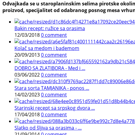
Odvajkada se u staroplaninskim selima pirotske okolin
proizvod, specijalitet od odabranog posnog mesa vrhuns
Bakin recept: ružice sa orasima
12/03/2018
0 comment
Kolač sa medom i bademom
20/09/2013
0 comment
DOBRO SA ZLATIBORA - Med i ...
03/06/2022
0 comment
Stara sorta TAMJANIKA - ponos ...
14/02/2023
0 comment
Starinski recept sa srpskog dvora ...
17/04/2018
0 comment
Slatko od šljiva sa orasima - ...
21/09/2014
0 comment