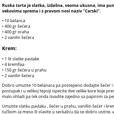
Ruska torta je slatka, izdašna, veoma ukusna, ima puno 
vekovima sprema i s pravom nosi naziv "Carski".
• 10 belanca
• 400 gr šećera
• 400 gr oraha
• 2 vanilin šećera
Krem:
• 1 lit slatke pavlake
• 4 kremfixa
• 150 gr šećera u prahu
• 2 vanilin šećera
Dobro umutite 10 belanaca pa postepeno dodajite šećer i van
postupak i u velikoj tepsiji ispecite dve velike kore koje p
malo ohladi pa tek onda izvadite zajedno sa papirom za peč
Umutite slatku pavlaku , šećer u prahu, vanillin šećer i krem
tučkom za meso ili stavite u seckalicu da se dobro usitne, a