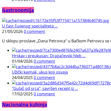
Gastronomija
U čast čuvenog specijaliteta ...
21/05/2026
0 comment
U sklopu proslave „Dana Petrovca“ u Bačkom Petrovcu se održa
Hrskav i preukusan: Dragačevski hleb ...
01/04/2026
0 comment
Užički kajmak, ukus koji osvaja
24/04/2025
0 comment
"Gulaš od srca", savršen recept iz ...
17/02/2025
0 comment
Nacionalna kuhinja