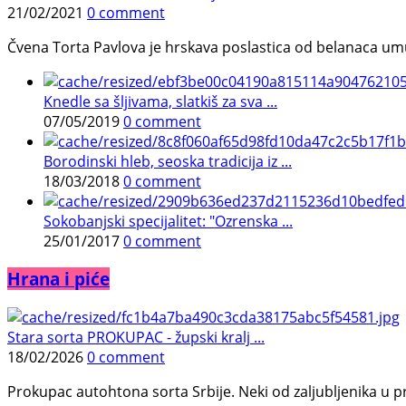
21/02/2021
0 comment
Čvena Torta Pavlova je hrskava poslastica od belanaca umuć
Knedle sa šljivama, slatkiš za sva ...
07/05/2019
0 comment
Borodinski hleb, seoska tradicija iz ...
18/03/2018
0 comment
Sokobanjski specijalitet: "Ozrenska ...
25/01/2017
0 comment
Hrana i piće
Stara sorta PROKUPAC - župski kralj ...
18/02/2026
0 comment
Prokupac autohtona sorta Srbije. Neki od zaljubljenika u pr