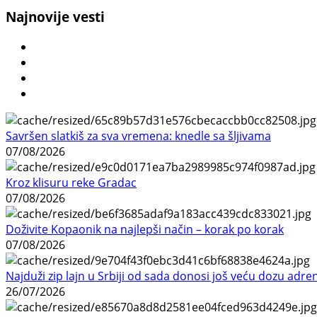
Najnovije vesti
Savršen slatkiš za sva vremena: knedle sa šljivama
07/08/2026
Kroz klisuru reke Gradac
07/08/2026
Doživite Kopaonik na najlepši način – korak po korak
07/08/2026
Najduži zip lajn u Srbiji od sada donosi još veću dozu adre
26/07/2026