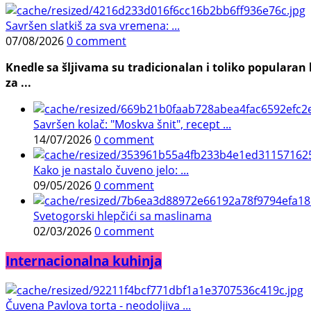
Savršen slatkiš za sva vremena: ...
07/08/2026
0 comment
Knedle sa šljivama su tradicionalan i toliko populara
za ...
Savršen kolač: "Moskva šnit", recept ...
14/07/2026
0 comment
Kako je nastalo čuveno jelo: ...
09/05/2026
0 comment
Svetogorski hlepčići sa maslinama
02/03/2026
0 comment
Internacionalna kuhinja
Čuvena Pavlova torta - neodoljiva ...