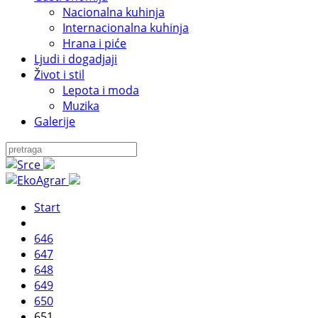
Nacionalna kuhinja
Internacionalna kuhinja
Hrana i piće
Ljudi i dogadjaji
Život i stil
Lepota i moda
Muzika
Galerije
Start
646
647
648
649
650
651