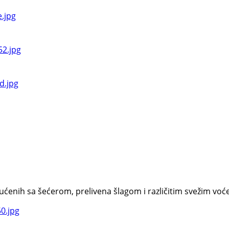
enih sa šećerom, prelivena šlagom i različitim svežim voćem.