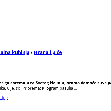
nalna kuhinja
/
Hrana i piće
aćice ga spremaju za Svetog Nokolu, aroma domaće suve pap
ika, ulje, so. Priprema: Kilogram pasulja ...