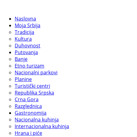
Naslovna
Moja Srbija
Tradicija
Kultura
Duhovnost
Putovanja
Banje
Etno turizam
Nacionalni parkovi
Planine
Turistički centri
Republika Srpska
Crna Gora
Razglednica
Gastronomija
Nacionalna kuhinja
Internacionalna kuhinja
Hrana i piće