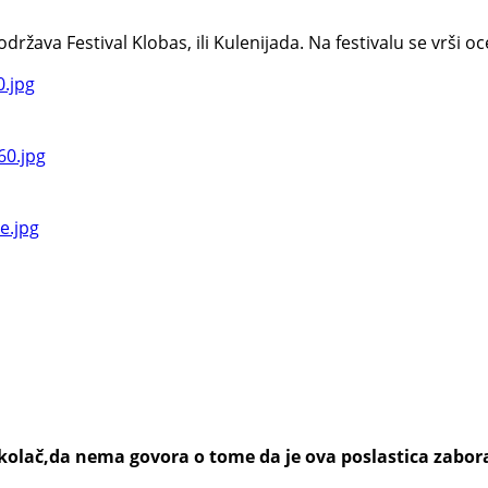
va Festival Klobas, ili Kulenijada. Na festivalu se vrši ocen
n kolač,da nema govora o tome da je ova poslastica zabo