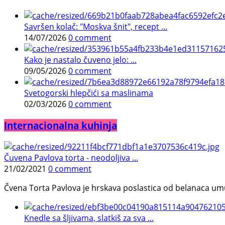
Savršen kolač: "Moskva šnit", recept ...
14/07/2026
0 comment
Kako je nastalo čuveno jelo: ...
09/05/2026
0 comment
Svetogorski hlepčići sa maslinama
02/03/2026
0 comment
Internacionalna kuhinja
Čuvena Pavlova torta - neodoljiva ...
21/02/2021
0 comment
Čvena Torta Pavlova je hrskava poslastica od belanaca umuć
Knedle sa šljivama, slatkiš za sva ...