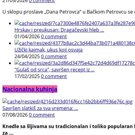
21/05/2026
0 comment
U sklopu proslave „Dana Petrovca“ u Bačkom Petrovcu se održa
Hrskav i preukusan: Dragačevski hleb ...
01/04/2026
0 comment
Užički kajmak, ukus koji osvaja
24/04/2025
0 comment
"Gulaš od srca", savršen recept iz ...
17/02/2025
0 comment
Nacionalna kuhinja
Savršen slatkiš za sva vremena: ...
07/08/2026
0 comment
Knedle sa šljivama su tradicionalan i toliko populara
za ...