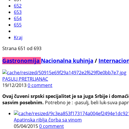
652
653
654
655
Kraj
Strana 651 od 693
Gastronomija
Nacionalna kuhinja
/
Internacio
PASULJ PRETRLJANAC
19/12/2013
0 comment
Ovaj čuveni srpski specijalitet je sa juga Srbije i dom
sasvim posebnim.
Potrebno je : -pasulj, beli luk-suva papr
Apatinska riblja čorba sa vinom
05/04/2015
0 comment