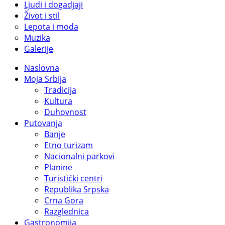
Ljudi i dogadjaji
Život i stil
Lepota i moda
Muzika
Galerije
Naslovna
Moja Srbija
Tradicija
Kultura
Duhovnost
Putovanja
Banje
Etno turizam
Nacionalni parkovi
Planine
Turistički centri
Republika Srpska
Crna Gora
Razglednica
Gastronomija