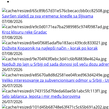
Savršen slatkiš za sva vremena: knedle sa šljivama
07/08/2026
Kroz klisuru reke Gradac
07/08/2026
Doživite Kopaonik na najlepši način – korak po korak
07/08/2026
Najduži zip lajn u Srbiji od sada donosi još veću dozu adre
26/07/2026
Veliko interesovanje za subvencionisani odmor u Srbiji - 
26/07/2026
Selo Jablanica, lepota i mir među borovima
26/07/2026