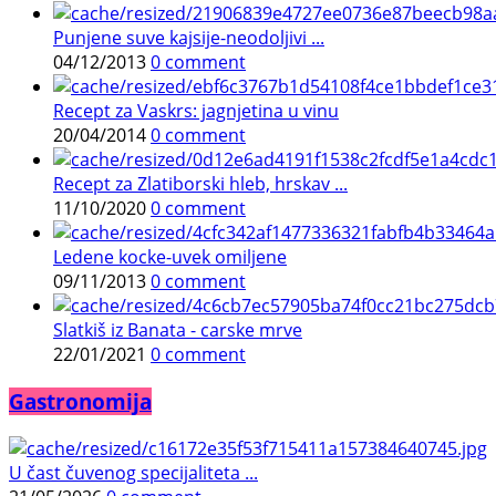
Punjene suve kajsije-neodoljivi ...
04/12/2013
0 comment
Recept za Vaskrs: jagnjetina u vinu
20/04/2014
0 comment
Recept za Zlatiborski hleb, hrskav ...
11/10/2020
0 comment
Ledene kocke-uvek omiljene
09/11/2013
0 comment
Slatkiš iz Banata - carske mrve
22/01/2021
0 comment
Gastronomija
U čast čuvenog specijaliteta ...