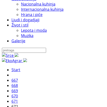
Nacionalna kuhinja
Internacionalna kuhinja
Hrana i piće
Ljudi i dogadjaji
Život i stil
Lepota i moda
Muzika
Galerije
Start
667
668
669
670
671
672