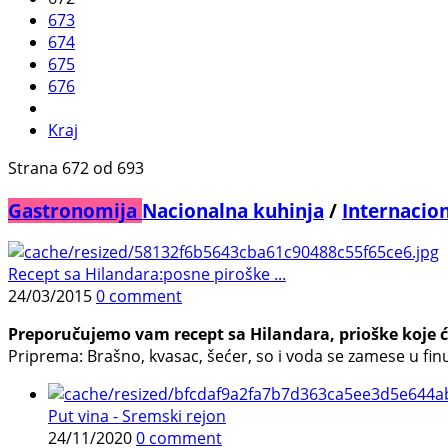
673
674
675
676
Kraj
Strana 672 od 693
Gastronomija
Nacionalna kuhinja
/
Internacio
Recept sa Hilandara:posne piroške ...
24/03/2015
0 comment
Preporučujemo vam recept sa Hilandara, prioške koje ć
Priprema: Brašno, kvasac, šećer, so i voda se zamese u fin
Put vina - Sremski rejon
24/11/2020
0 comment