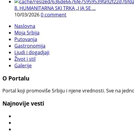
8. HUMANITARNA SKI TRKA „I JA SE ...
10/03/2026
0 comment
Naslovna
Moja Srbija
Putovanja
Gastronomija
Ljudi i dogadjaji
Život i stil
Galerije
O Portalu
Portal koji promoviše Srbiju i njene vrednosti. Sve na jedno
Najnovije vesti