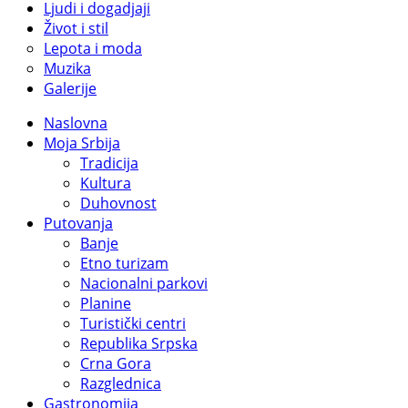
Ljudi i dogadjaji
Život i stil
Lepota i moda
Muzika
Galerije
Naslovna
Moja Srbija
Tradicija
Kultura
Duhovnost
Putovanja
Banje
Etno turizam
Nacionalni parkovi
Planine
Turistički centri
Republika Srpska
Crna Gora
Razglednica
Gastronomija