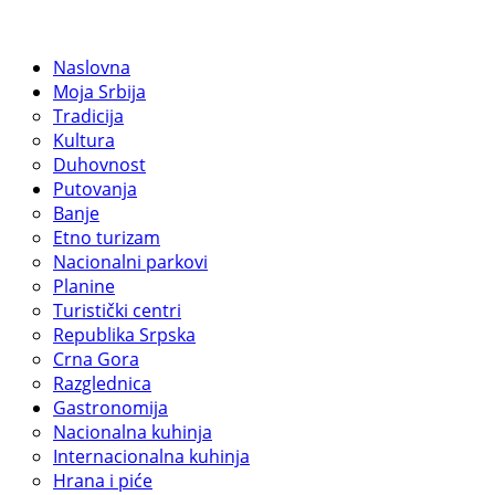
Naslovna
Moja Srbija
Tradicija
Kultura
Duhovnost
Putovanja
Banje
Etno turizam
Nacionalni parkovi
Planine
Turistički centri
Republika Srpska
Crna Gora
Razglednica
Gastronomija
Nacionalna kuhinja
Internacionalna kuhinja
Hrana i piće