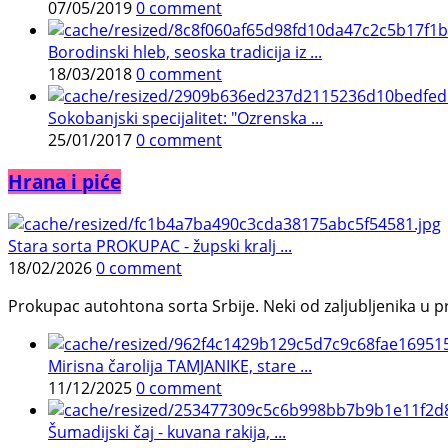
07/05/2019
0 comment
Borodinski hleb, seoska tradicija iz ...
18/03/2018
0 comment
Sokobanjski specijalitet: "Ozrenska ...
25/01/2017
0 comment
Hrana i piće
Stara sorta PROKUPAC - župski kralj ...
18/02/2026
0 comment
Prokupac autohtona sorta Srbije. Neki od zaljubljenika u pr
Mirisna čarolija TAMJANIKE, stare ...
11/12/2025
0 comment
Šumadijski čaj - kuvana rakija, ...