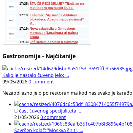
Gastronomija - Najčitanije
Kako je nastalo čuveno jelo: ...
09/05/2026
0 comment
Nezaobilazno jelo po restoranima kod nas svako je karađorš
U čast čuvenog specijaliteta ...
21/05/2026
0 comment
Savršen kolač: "Moskva šnit", ...