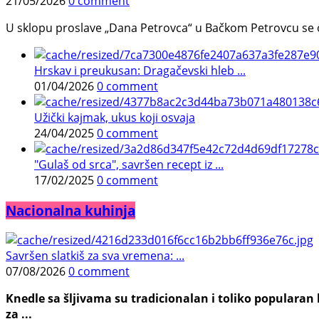
21/05/2026
0 comment
U sklopu proslave „Dana Petrovca“ u Bačkom Petrovcu se održa
Hrskav i preukusan: Dragačevski hleb ...
01/04/2026
0 comment
Užički kajmak, ukus koji osvaja
24/04/2025
0 comment
"Gulaš od srca", savršen recept iz ...
17/02/2025
0 comment
Nacionalna kuhinja
Savršen slatkiš za sva vremena: ...
07/08/2026
0 comment
Knedle sa šljivama su tradicionalan i toliko populara
za ...