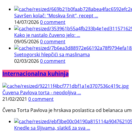
Savršen kolač: "Moskva šnit", recept ...
14/07/2026
0 comment
Kako je nastalo čuveno jelo: ...
09/05/2026
0 comment
Svetogorski hlepčići sa maslinama
02/03/2026
0 comment
Internacionalna kuhinja
Čuvena Pavlova torta - neodoljiva ...
21/02/2021
0 comment
Čvena Torta Pavlova je hrskava poslastica od belanaca umuć
Knedle sa šljivama, slatkiš za sva ...