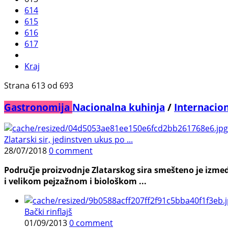
614
615
616
617
Kraj
Strana 613 od 693
Gastronomija
Nacionalna kuhinja
/
Internacio
Zlatarski sir, jedinstven ukus po ...
28/07/2018
0 comment
Područje proizvodnje Zlatarskog sira smešteno je izmedj
i velikom pejzažnom i biološkom ...
Bački rinflajš
01/09/2013
0 comment