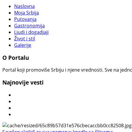
Naslovna
Moja Srbija
Putovanja
Gastronomija
Ljudi i dogadjaji
Život i stil
Galerije
O Portalu
Portal koji promoviše Srbiju i njene vrednosti. Sve na jedno
Najnovije vesti
Savršen slatkiš za sva vremena: knedle sa šljivama