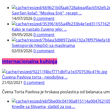
Savršen kolač: "Moskva šnit", recept ...
14/07/2026
0 comment
Kako je nastalo čuveno jelo: ...
09/05/2026
0 comment
Svetogorski hlepčići sa maslinama
02/03/2026
0 comment
Internacionalna kuhinja
Čuvena Pavlova torta - neodoljiva ...
21/02/2021
0 comment
Čvena Torta Pavlova je hrskava poslastica od belanaca umuć
Knedle sa šljivama, slatkiš za sva ...