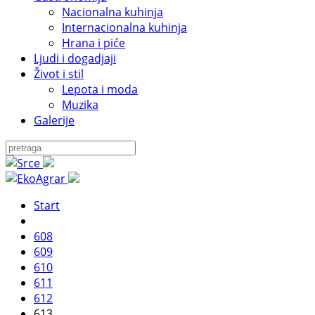
Nacionalna kuhinja
Internacionalna kuhinja
Hrana i piće
Ljudi i dogadjaji
Život i stil
Lepota i moda
Muzika
Galerije
Start
608
609
610
611
612
613