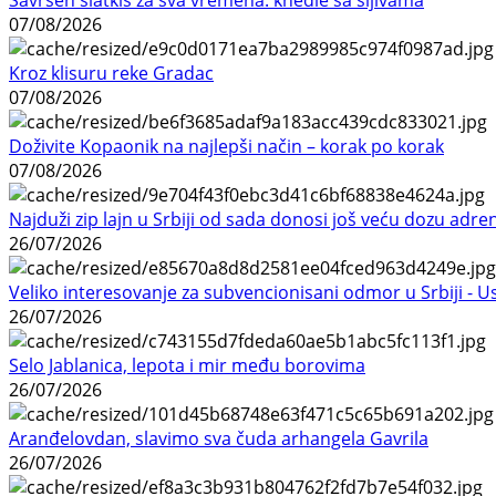
07/08/2026
Kroz klisuru reke Gradac
07/08/2026
Doživite Kopaonik na najlepši način – korak po korak
07/08/2026
Najduži zip lajn u Srbiji od sada donosi još veću dozu adre
26/07/2026
Veliko interesovanje za subvencionisani odmor u Srbiji - 
26/07/2026
Selo Jablanica, lepota i mir među borovima
26/07/2026
Aranđelovdan, slavimo sva čuda arhangela Gavrila
26/07/2026