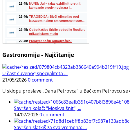
Gastronomija - Najčitanije
U čast čuvenog specijaliteta ...
21/05/2026
0 comment
U sklopu proslave „Dana Petrovca“ u Bačkom Petrovcu se održa
Savršen kolač: "Moskva šnit", ...
14/07/2026
0 comment
Savršen slatkiš za sva vremena: ...