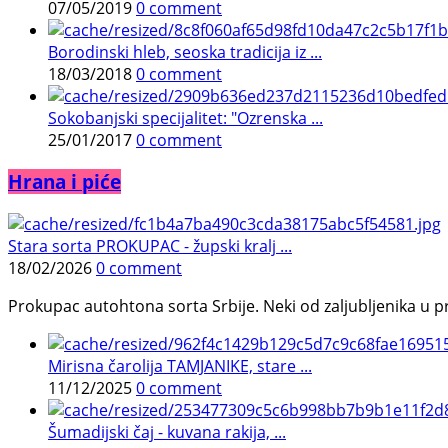
07/05/2019
0 comment
Borodinski hleb, seoska tradicija iz ...
18/03/2018
0 comment
Sokobanjski specijalitet: "Ozrenska ...
25/01/2017
0 comment
Hrana i piće
Stara sorta PROKUPAC - župski kralj ...
18/02/2026
0 comment
Prokupac autohtona sorta Srbije. Neki od zaljubljenika u pr
Mirisna čarolija TAMJANIKE, stare ...
11/12/2025
0 comment
Šumadijski čaj - kuvana rakija, ...