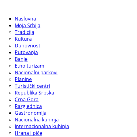
Naslovna
Moja Srbija
Tradicija
Kultura
Duhovnost
Putovanja
Banje
Etno turizam
Nacionalni parkovi
Planine
Turistički centri
Republika Srpska
Crna Gora
Razglednica
Gastronomija
Nacionalna kuhinja
Internacionalna kuhinja
Hrana i piće