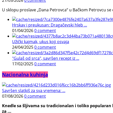
21/05/2026
0 comment
U sklopu proslave „Dana Petrovca“ u Bačkom Petrovcu se održa
Hrskav i preukusan: Dragačevski hleb ...
01/04/2026
0 comment
Užički kajmak, ukus koji osvaja
24/04/2025
0 comment
"Gulaš od srca", savršen recept iz ...
17/02/2025
0 comment
Nacionalna kuhinja
Savršen slatkiš za sva vremena: ...
07/08/2026
0 comment
Knedle sa šljivama su tradicionalan i toliko populara
za ...