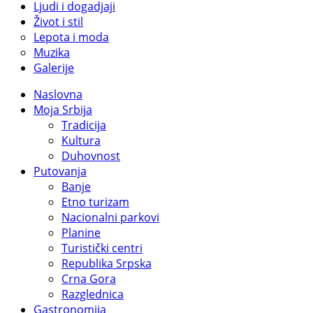
Ljudi i dogadjaji
Život i stil
Lepota i moda
Muzika
Galerije
Naslovna
Moja Srbija
Tradicija
Kultura
Duhovnost
Putovanja
Banje
Etno turizam
Nacionalni parkovi
Planine
Turistički centri
Republika Srpska
Crna Gora
Razglednica
Gastronomija