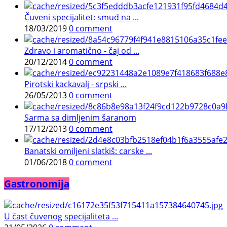
Čuveni specijalitet: smuđ na ...
18/03/2019
0 comment
Zdravo i aromatično - čaj od ...
20/12/2014
0 comment
Pirotski kackavalj - srpski ...
26/05/2013
0 comment
Sarma sa dimljenim šaranom
17/12/2013
0 comment
Banatski omiljeni slatkiš: carske ...
01/06/2018
0 comment
Gastronomija
U čast čuvenog specijaliteta ...