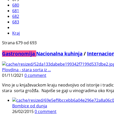
680
681
682
683
Kraj
Strana 679 od 693
Gastronomija
Nacionalna kuhinja
/
Internacio
Plovdina - stara sorta iz ...
01/11/2021
0 comment
Vino je u knjaževackom kraju neodvojivo od istorije i tradic
stara sorta grožđa. Najviše se gaji u vinogradima oko Knja
Bombice od dunja
26/02/2015
0 comment