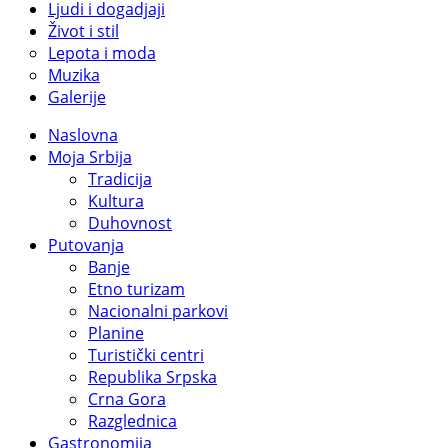
Ljudi i dogadjaji
Život i stil
Lepota i moda
Muzika
Galerije
Naslovna
Moja Srbija
Tradicija
Kultura
Duhovnost
Putovanja
Banje
Etno turizam
Nacionalni parkovi
Planine
Turistički centri
Republika Srpska
Crna Gora
Razglednica
Gastronomija