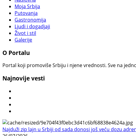
Moja Srbija
Putovanja
Gastronomija
Ljudi i dogadjaji
Život i stil
Galerije
O Portalu
Portal koji promoviše Srbiju i njene vrednosti. Sve na jedno
Najnovije vesti
Najduži zip lajn u Srbiji od sada donosi još veću dozu adre
26/07/2026