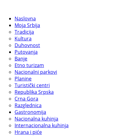
Naslovna
Moja Srbija
Tradicija
Kultura
Duhovnost
Putovanja
Banje
Etno turizam
Nacionalni parkovi
Planine
Turistički centri
Republika Srpska
Crna Gora
Razglednica
Gastronomija
Nacionalna kuhinja
Internacionalna kuhinja
Hrana i piće