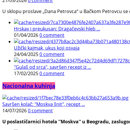
21/05/2026
0 comment
U sklopu proslave „Dana Petrovca“ u Bačkom Petrovcu se održa
Hrskav i preukusan: Dragačevski hleb ...
01/04/2026
0 comment
Užički kajmak, ukus koji osvaja
24/04/2025
0 comment
"Gulaš od srca", savršen recept iz ...
17/02/2025
0 comment
Nacionalna kuhinja
Savršen kolač: "Moskva šnit", recept ...
14/07/2026
0 comment
U poslastičarnici hotela ''Moskva'' u Beogradu, zaslugom