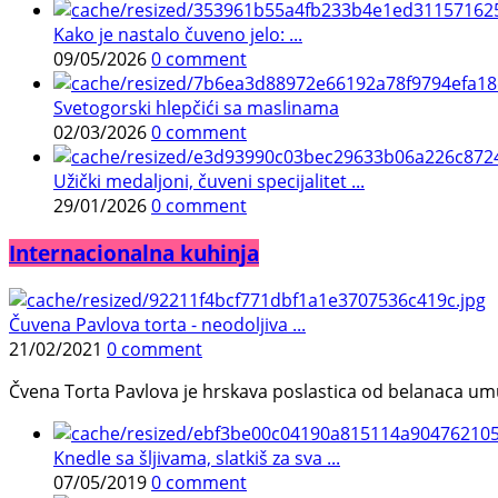
Kako je nastalo čuveno jelo: ...
09/05/2026
0 comment
Svetogorski hlepčići sa maslinama
02/03/2026
0 comment
Užički medaljoni, čuveni specijalitet ...
29/01/2026
0 comment
Internacionalna kuhinja
Čuvena Pavlova torta - neodoljiva ...
21/02/2021
0 comment
Čvena Torta Pavlova je hrskava poslastica od belanaca umuć
Knedle sa šljivama, slatkiš za sva ...
07/05/2019
0 comment