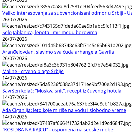
Veliko interesovanje za subvencionisani odmor u Srbiji - 
26/07/2026
Selo Jablanica, lepota i mir među borovima
26/07/2026
Aranđelovdan, slavimo sva čuda arhangela Gavrila
26/07/2026
Maline - crveno blago Srbije
14/07/2026
Savršen kolač: "Moskva šnit", recept iz čuvenog hotela
14/07/2026
Ada Ciganlija: leto koje miriše na vodu i slobodno vreme
14/07/2026
"KOSIDBA NA RAJCU" - uspomena na seoske mobe