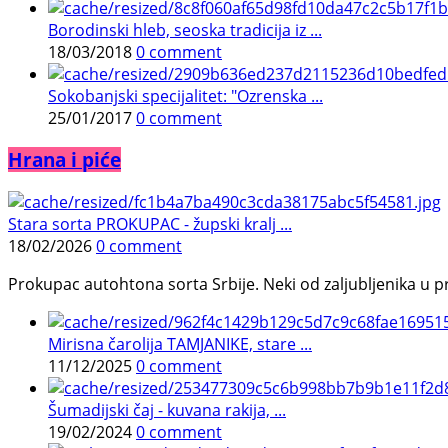
Borodinski hleb, seoska tradicija iz ...
18/03/2018
0 comment
Sokobanjski specijalitet: "Ozrenska ...
25/01/2017
0 comment
Hrana i piće
Stara sorta PROKUPAC - župski kralj ...
18/02/2026
0 comment
Prokupac autohtona sorta Srbije. Neki od zaljubljenika u pr
Mirisna čarolija TAMJANIKE, stare ...
11/12/2025
0 comment
Šumadijski čaj - kuvana rakija, ...
19/02/2024
0 comment