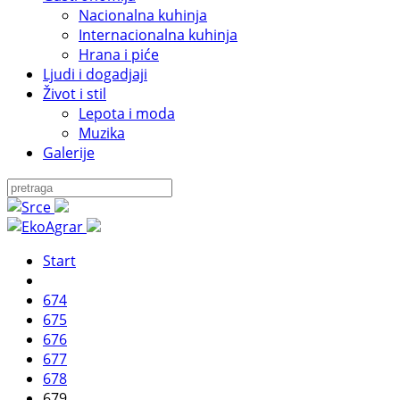
Nacionalna kuhinja
Internacionalna kuhinja
Hrana i piće
Ljudi i dogadjaji
Život i stil
Lepota i moda
Muzika
Galerije
Start
674
675
676
677
678
679