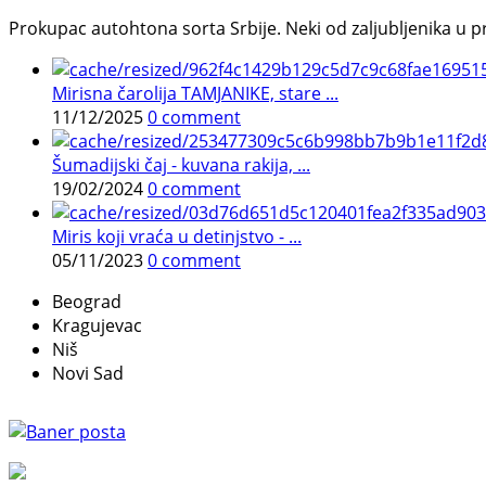
Prokupac autohtona sorta Srbije. Neki od zaljubljenika u pr
Mirisna čarolija TAMJANIKE, stare ...
11/12/2025
0 comment
Šumadijski čaj - kuvana rakija, ...
19/02/2024
0 comment
Miris koji vraća u detinjstvo - ...
05/11/2023
0 comment
Beograd
Kragujevac
Niš
Novi Sad