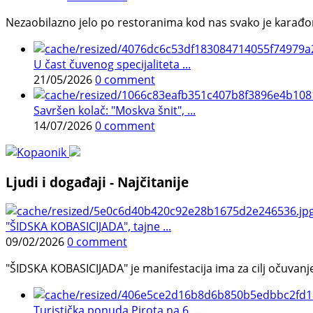
Nezaobilazno jelo po restoranima kod nas svako je karađorš
U čast čuvenog specijaliteta ...
21/05/2026
0 comment
Savršen kolač: "Moskva šnit", ...
14/07/2026
0 comment
Ljudi i događaji - Najčitanije
"ŠIDSKA KOBASICIJADA", tajne ...
09/02/2026
0 comment
"ŠIDSKA KOBASICIJADA" je manifestacija ima za cilj očuvanje o
Turistička ponuda Pirota na 6. ...