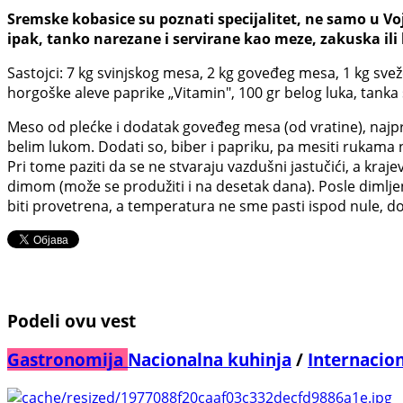
Sremske kobasice su poznati specijalitet, ne samo u Vo
ipak, tanko narezane i servirane kao meze, zakuska ili
Sastojci: 7 kg svinjskog mesa, 2 kg goveđeg mesa, 1 kg sveže 
horgoške aleve paprike „Vitamin", 100 gr belog luka, tanka 
Meso od plećke i dodatak goveđeg mesa (od vratine), najpre
belim lukom. Dodati so, biber i papriku, pa mesiti rukama
Pri tome paziti da se ne stvaraju vazdušni jastučići, a kraj
dimom (može se produžiti i na desetak dana). Posle dimljenj
biti provetrena, a temperatura ne sme pasti ispod nule, do
Podeli ovu vest
Gastronomija
Nacionalna kuhinja
/
Internacio