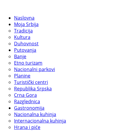
Naslovna
Moja Srbija
Tradicija
Kultura
Duhovnost
Putovanja
Banje
Etno turizam
Nacionalni parkovi
Planine
Turistički centri
Republika Srpska
Crna Gora
Razglednica
Gastronomija
Nacionalna kuhinja
Internacionalna kuhinja
Hrana i piće