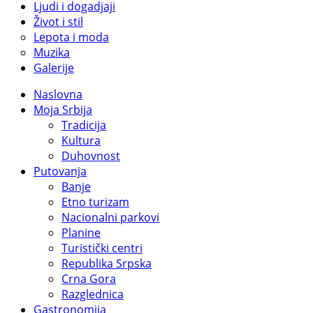
Ljudi i dogadjaji
Život i stil
Lepota i moda
Muzika
Galerije
Naslovna
Moja Srbija
Tradicija
Kultura
Duhovnost
Putovanja
Banje
Etno turizam
Nacionalni parkovi
Planine
Turistički centri
Republika Srpska
Crna Gora
Razglednica
Gastronomija