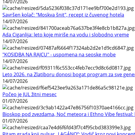
14/07/2026
Savršen kolač: "Moskva šnit", recept iz čuvenog hotela
14/07/2026
Ada Ciganlija: leto koje miriše na vodu i slobodno vreme
14/07/2026
"KOSIDBA NA RAJCU" - uspomena na seoske mobe
14/07/2026
Leto 2026. na Zlatiboru donosi bogat program za sve gene
14/07/2026
Počeo je JUL žitni mesec
01/07/2026
Bioskop pod zvezdama, Noć meteora i Ethno Vibe festival: 
01/07/2026
Ritam grada koji pulsar „LAGÁNO“: Vodič kroz novi koncep