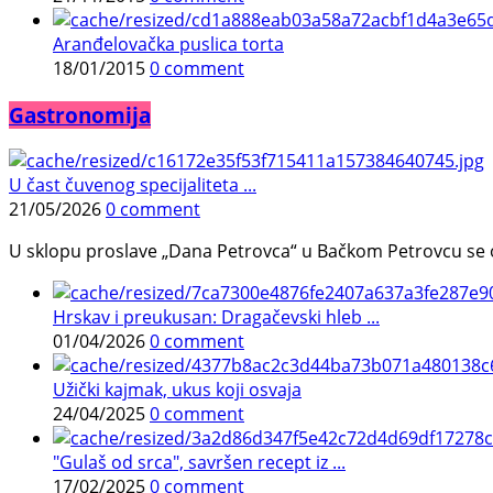
Aranđelovačka puslica torta
18/01/2015
0 comment
Gastronomija
U čast čuvenog specijaliteta ...
21/05/2026
0 comment
U sklopu proslave „Dana Petrovca“ u Bačkom Petrovcu se održa
Hrskav i preukusan: Dragačevski hleb ...
01/04/2026
0 comment
Užički kajmak, ukus koji osvaja
24/04/2025
0 comment
"Gulaš od srca", savršen recept iz ...
17/02/2025
0 comment