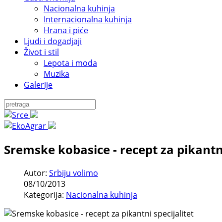
Nacionalna kuhinja
Internacionalna kuhinja
Hrana i piće
Ljudi i dogadjaji
Život i stil
Lepota i moda
Muzika
Galerije
Sremske kobasice - recept za pikantni
Autor:
Srbiju volimo
08/10/2013
Kategorija:
Nacionalna kuhinja