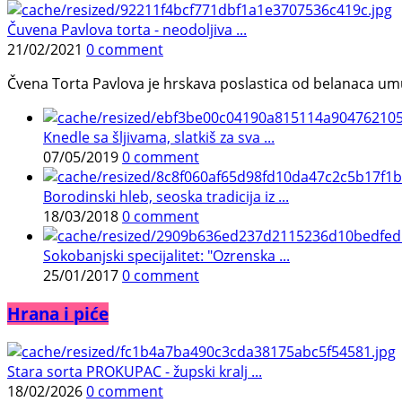
Čuvena Pavlova torta - neodoljiva ...
21/02/2021
0 comment
Čvena Torta Pavlova je hrskava poslastica od belanaca umuć
Knedle sa šljivama, slatkiš za sva ...
07/05/2019
0 comment
Borodinski hleb, seoska tradicija iz ...
18/03/2018
0 comment
Sokobanjski specijalitet: "Ozrenska ...
25/01/2017
0 comment
Hrana i piće
Stara sorta PROKUPAC - župski kralj ...
18/02/2026
0 comment