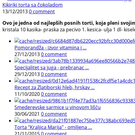
Kikiriki torta sa čokoladom
13/12/2013
0 comment
Ovo je jedna od najlepših posnih torti, koja pleni svoj
kristala 10 kasika- praska za pecivo 1. kesica- ulja 1 dl- kise
Pomorandža - izvor vitamina i ...
27/12/2013
0 comment
Specijalitet sa juga - prebranac ...
29/12/2013
0 comment
Recept za Zlatiborski hleb, hrskav ...
11/10/2020
0 comment
Smederevske sarmice u vinovom lišću
30/06/2021
0 comment
Torta "Kraljica Marija" - omiljena ...
21/11/2015
0 comment