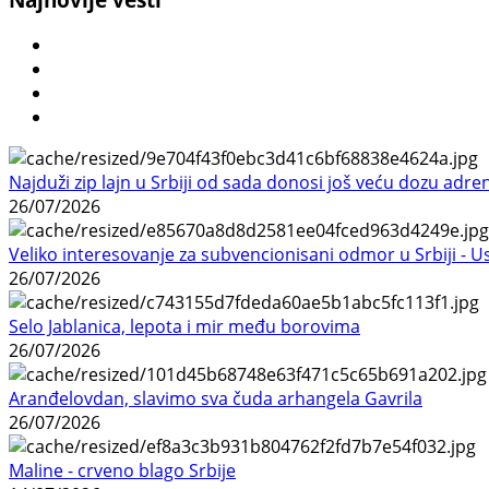
Najduži zip lajn u Srbiji od sada donosi još veću dozu adre
26/07/2026
Veliko interesovanje za subvencionisani odmor u Srbiji - 
26/07/2026
Selo Jablanica, lepota i mir među borovima
26/07/2026
Aranđelovdan, slavimo sva čuda arhangela Gavrila
26/07/2026
Maline - crveno blago Srbije