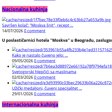
Nacionalna kuhinja
Savršen kolač: "Moskva šnit", recept ...
14/07/2026
0 comment
U poslastičarnici hotela ''Moskva'' u Beogradu, zaslugom
Kako je nastalo čuveno jelo: ...
09/05/2026
0 comment
Svetogorski hlepčići sa maslinama
02/03/2026
0 comment
Užički medaljoni, čuveni specijalitet ...
29/01/2026
0 comment
Internacionalna kuhinja