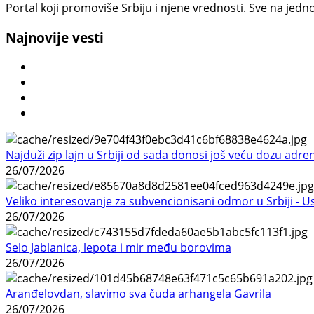
Portal koji promoviše Srbiju i njene vrednosti. Sve na jedno
Najnovije vesti
Najduži zip lajn u Srbiji od sada donosi još veću dozu adre
26/07/2026
Veliko interesovanje za subvencionisani odmor u Srbiji - 
26/07/2026
Selo Jablanica, lepota i mir među borovima
26/07/2026
Aranđelovdan, slavimo sva čuda arhangela Gavrila
26/07/2026