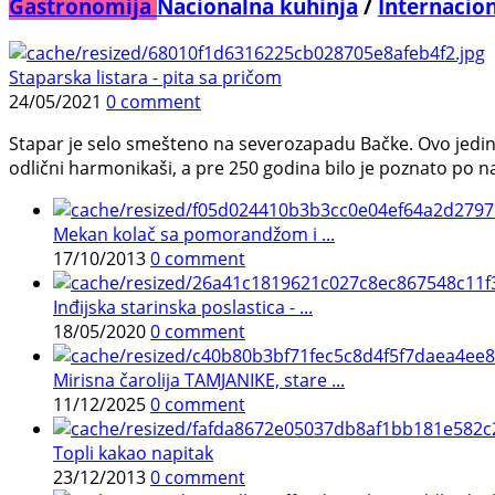
Gastronomija
Nacionalna kuhinja
/
Internacio
Staparska listara - pita sa pričom
24/05/2021
0 comment
Stapar je selo smešteno na severozapadu Bačke. Ovo jedin
odlični harmonikaši, a pre 250 godina bilo je poznato po n
Mekan kolač sa pomorandžom i ...
17/10/2013
0 comment
Inđijska starinska poslastica - ...
18/05/2020
0 comment
Mirisna čarolija TAMJANIKE, stare ...
11/12/2025
0 comment
Topli kakao napitak
23/12/2013
0 comment