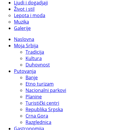
Ljudi i dogadjaji
Život i stil
Lepota i moda
Muzika
Galerije
Naslovna
Moja Srbija
Tradicija
Kultura
Duhovnost
Putovanja
Banje
Etno turizam
Nacionalni parkovi
Planine
Turistički centri
Republika Srpska
Crna Gora
Razglednica
Gastronomija