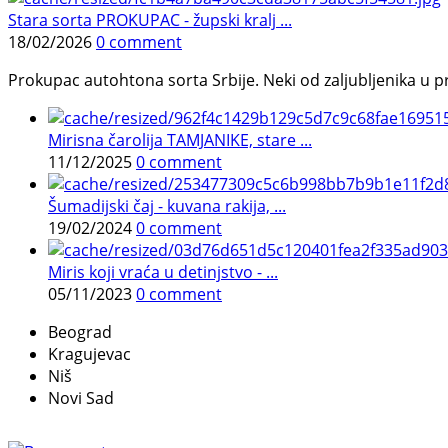
Stara sorta PROKUPAC - župski kralj ...
18/02/2026
0 comment
Prokupac autohtona sorta Srbije. Neki od zaljubljenika u pr
Mirisna čarolija TAMJANIKE, stare ...
11/12/2025
0 comment
Šumadijski čaj - kuvana rakija, ...
19/02/2024
0 comment
Miris koji vraća u detinjstvo - ...
05/11/2023
0 comment
Beograd
Kragujevac
Niš
Novi Sad