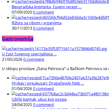
Beogradska krempita, čuveni recept ...
07/09/2020
0 comment
Rižoto sa ribom i vrganjima
30/11/2013
0 comment
Gastronomija
U čast čuvenog specijaliteta ...
21/05/2026
0 comment
U sklopu proslave „Dana Petrovca“ u Bačkom Petrovcu se održa
Hrskav i preukusan: Dragačevski hleb ...
01/04/2026
0 comment
Užički kajmak, ukus koji osvaja
24/04/2025
0 comment