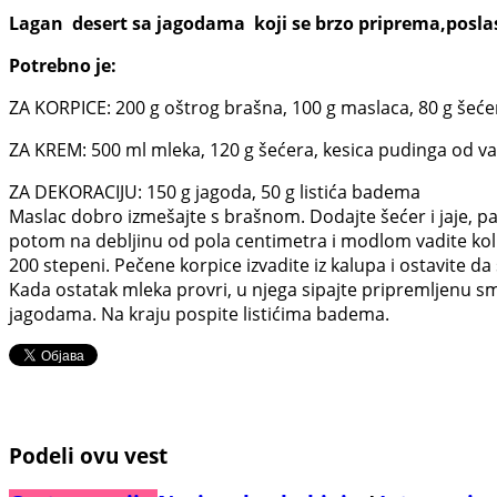
Lagan desert sa jagodama koji se brzo priprema,posla
Potrebno je:
ZA KORPICE: 200 g oštrog brašna, 100 g maslaca, 80 g šećera
ZA KREM: 500 ml mleka, 120 g šećera, kesica pudinga od vani
ZA DEKORACIJU: 150 g jagoda, 50 g listića badema
Maslac dobro izmešajte s brašnom. Dodajte šećer i jaje, pa 
potom na debljinu od pola centimetra i modlom vadite kolu
200 stepeni. Pečene korpice izvadite iz kalupa i ostavite d
Kada ostatak mleka provri, u njega sipajte pripremljenu sme
jagodama. Na kraju pospite listićima badema.
Podeli ovu vest