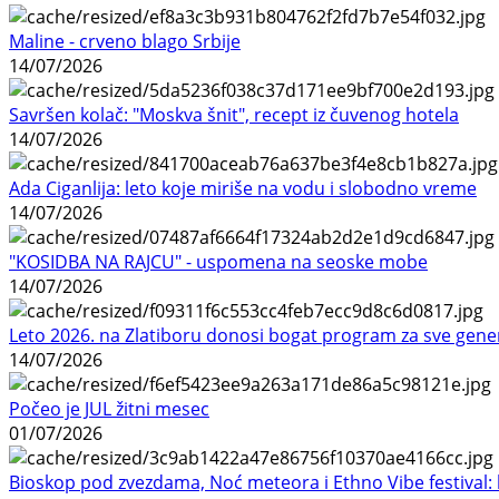
Maline - crveno blago Srbije
14/07/2026
Savršen kolač: "Moskva šnit", recept iz čuvenog hotela
14/07/2026
Ada Ciganlija: leto koje miriše na vodu i slobodno vreme
14/07/2026
"KOSIDBA NA RAJCU" - uspomena na seoske mobe
14/07/2026
Leto 2026. na Zlatiboru donosi bogat program za sve gene
14/07/2026
Počeo je JUL žitni mesec
01/07/2026
Bioskop pod zvezdama, Noć meteora i Ethno Vibe festival: 