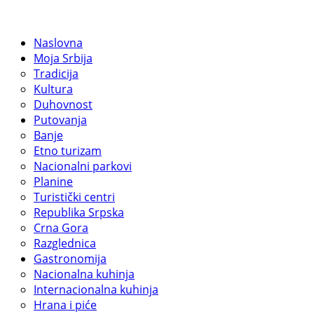
Naslovna
Moja Srbija
Tradicija
Kultura
Duhovnost
Putovanja
Banje
Etno turizam
Nacionalni parkovi
Planine
Turistički centri
Republika Srpska
Crna Gora
Razglednica
Gastronomija
Nacionalna kuhinja
Internacionalna kuhinja
Hrana i piće