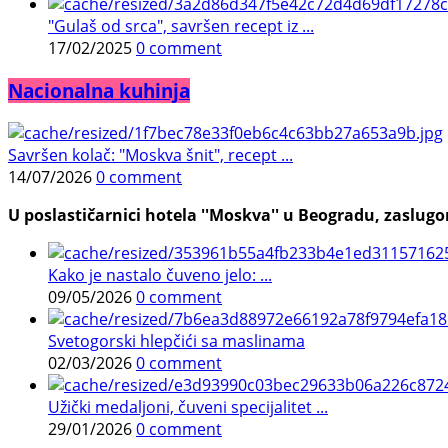
"Gulaš od srca", savršen recept iz ...
17/02/2025
0 comment
Nacionalna kuhinja
Savršen kolač: "Moskva šnit", recept ...
14/07/2026
0 comment
U poslastičarnici hotela ''Moskva'' u Beogradu, zaslugom
Kako je nastalo čuveno jelo: ...
09/05/2026
0 comment
Svetogorski hlepčići sa maslinama
02/03/2026
0 comment
Užički medaljoni, čuveni specijalitet ...
29/01/2026
0 comment