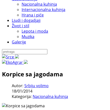
Nacionalna kuhinja
Internacionalna kuhinja
Hrana i piće
Ljudi i dogadjaji
Život i stil
Lepota i moda
Muzika
Galerije
Korpice sa jagodama
Autor:
Srbiju volimo
18/01/2014
Kategorija:
Nacionalna kuhinja