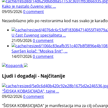
Kako je nastalo čuveno jelo: ...
09/05/2026
0 comment
Nezaobilazno jelo po restoranima kod nas svako je karađorš
U čast čuvenog specijaliteta ...
21/05/2026
0 comment
Savršen kolač: "Moskva šnit", ...
14/07/2026
0 comment
Ljudi i događaji - Najčitanije
"ŠIDSKA KOBASICIJADA", tajne ...
09/02/2026
0 comment
"ŠIDSKA KOBASICIJADA" je manifestacija ima za cilj očuvanje o