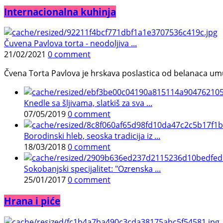
Internacionalna kuhinja
Čuvena Pavlova torta - neodoljiva ...
21/02/2021
0 comment
Čvena Torta Pavlova je hrskava poslastica od belanaca umuć
Knedle sa šljivama, slatkiš za sva ...
07/05/2019
0 comment
Borodinski hleb, seoska tradicija iz ...
18/03/2018
0 comment
Sokobanjski specijalitet: "Ozrenska ...
25/01/2017
0 comment
Hrana i piće