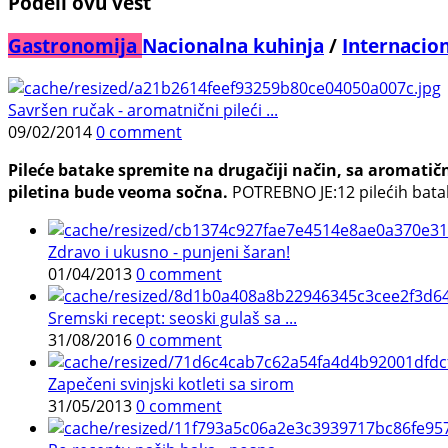
Podeli ovu vest
Gastronomija
Nacionalna kuhinja
/
Internacio
Savršen ručak - aromatnični pileći ...
09/02/2014
0 comment
Pileće batake spremite na drugačiji način, sa aromatič
piletina bude veoma sočna.
POTREBNO JE:12 pilećih batak
Zdravo i ukusno - punjeni šaran!
01/04/2013
0 comment
Sremski recept: seoski gulaš sa ...
31/08/2016
0 comment
Zapečeni svinjski kotleti sa sirom
31/05/2013
0 comment