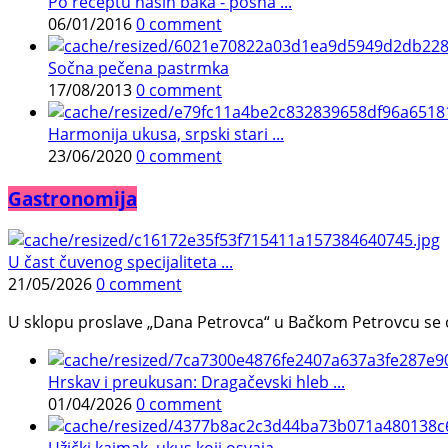
Po receptu naših baka - posna ...
06/01/2016
0 comment
Sočna pečena pastrmka
17/08/2013
0 comment
Harmonija ukusa, srpski stari ...
23/06/2020
0 comment
Gastronomija
U čast čuvenog specijaliteta ...
21/05/2026
0 comment
U sklopu proslave „Dana Petrovca“ u Bačkom Petrovcu se održa
Hrskav i preukusan: Dragačevski hleb ...
01/04/2026
0 comment