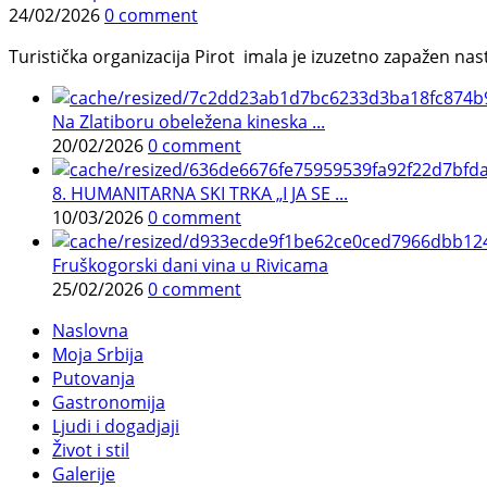
24/02/2026
0 comment
Turistička organizacija Pirot imala je izuzetno zapažen n
Na Zlatiboru obeležena kineska ...
20/02/2026
0 comment
8. HUMANITARNA SKI TRKA „I JA SE ...
10/03/2026
0 comment
Fruškogorski dani vina u Rivicama
25/02/2026
0 comment
Naslovna
Moja Srbija
Putovanja
Gastronomija
Ljudi i dogadjaji
Život i stil
Galerije