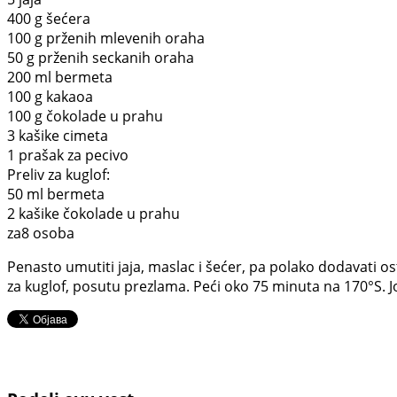
400 g šećera
100 g prženih mlevenih oraha
50 g prženih seckanih oraha
200 ml bermeta
100 g kakaoa
100 g čokolade u prahu
3 kašike cimeta
1 prašak za pecivo
Preliv za kuglof:
50 ml bermeta
2 kašike čokolade u prahu
za8 osoba
Penasto umutiti jaja, maslac i šećer, pa polako dodavati
za kuglof, posutu prezlama. Peći oko 75 minuta na 170°S.