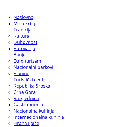
Naslovna
Moja Srbija
Tradicija
Kultura
Duhovnost
Putovanja
Banje
Etno turizam
Nacionalni parkovi
Planine
Turistički centri
Republika Srpska
Crna Gora
Razglednica
Gastronomija
Nacionalna kuhinja
Internacionalna kuhinja
Hrana i piće