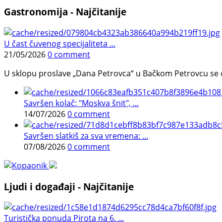
Gastronomija - Najčitanije
U čast čuvenog specijaliteta ...
21/05/2026
0 comment
U sklopu proslave „Dana Petrovca“ u Bačkom Petrovcu se održa
Savršen kolač: "Moskva šnit", ...
14/07/2026
0 comment
Savršen slatkiš za sva vremena: ...
07/08/2026
0 comment
Ljudi i događaji - Najčitanije
Turistička ponuda Pirota na 6. ...