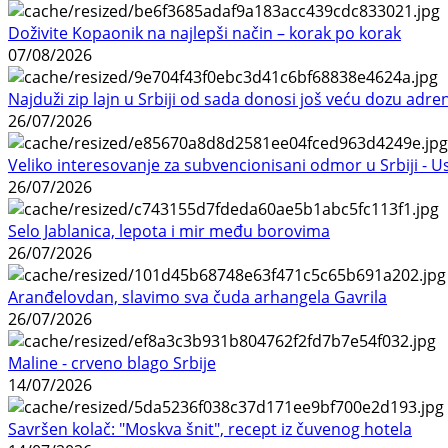
Doživite Kopaonik na najlepši način – korak po korak
07/08/2026
Najduži zip lajn u Srbiji od sada donosi još veću dozu adre
26/07/2026
Veliko interesovanje za subvencionisani odmor u Srbiji - 
26/07/2026
Selo Jablanica, lepota i mir među borovima
26/07/2026
Aranđelovdan, slavimo sva čuda arhangela Gavrila
26/07/2026
Maline - crveno blago Srbije
14/07/2026
Savršen kolač: "Moskva šnit", recept iz čuvenog hotela