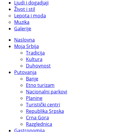
Ljudi i dogadjaji
Život i stil
Lepota i moda
Muzika
Galerije
Naslovna
Moja Srbija
Tradicija
Kultura
Duhovnost
Putovanja
Banje
Etno turizam
Nacionalni parkovi
Planine
Turistički centri
Republika Srpska
Crna Gora
Razglednica
Gastronomija