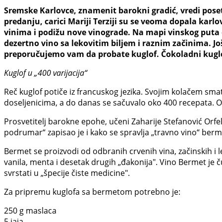
Sremske Karlovce, znamenit barokni gradić, vredi poset
predanju, carici Mariji Terziji su se veoma dopala karl
vinima i podižu nove vinograde. Na mapi vinskog puta 
dezertno vino sa lekovitim biljem i raznim začinima. J
preporučujemo vam da probate kuglof. Čokoladni kuglof o
Kuglof u „400 varijacija“
Reč kuglof potiče iz francuskog jezika. Svojim kolačem smat
doseljenicima, a do danas se sačuvalo oko 400 recepata. Od
Prosvetitelj barokne epohe, učeni Zaharije Stefanović Orfe
podrumar“ zapisao je i kako se spravlja „travno vino“ berm
Bermet se proizvodi od odbranih crvenih vina, začinskih i le
vanila, menta i desetak drugih „đakonija". Vino Bermet je 
svrstati u „špecije čiste medicine".
Za pripremu kuglofa sa bermetom potrebno je:
250 g maslaca
5 jaja