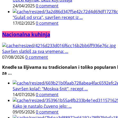
Užički kajmak, ukus koji osvaja
24/04/2025
0 comment
"Gulaš od srca", savršen recept iz ...
17/02/2025
0 comment
Nacionalna kuhinja
Savršen slatkiš za sva vremena: ...
07/08/2026
0 comment
Knedle sa šljivama su tradicionalan i toliko populara
za ...
Savršen kolač: "Moskva šnit", recept ...
14/07/2026
0 comment
Kako je nastalo čuveno jelo: ...
09/05/2026
0 comment