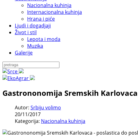
Nacionalna kuhinja
Internacionalna kuhinja
Hrana i piće
Ljudi i dogadjaji
Život i stil
Lepota i moda
Muzika
Galerije
Gastrononomija Sremskih Karlovaca -
Autor:
Srbiju volimo
20/11/2017
Kategorija:
Nacionalna kuhinja