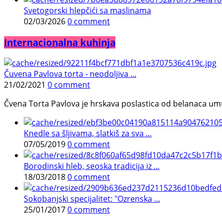
Svetogorski hlepčići sa maslinama
02/03/2026
0 comment
Internacionalna kuhinja
Čuvena Pavlova torta - neodoljiva ...
21/02/2021
0 comment
Čvena Torta Pavlova je hrskava poslastica od belanaca umuć
Knedle sa šljivama, slatkiš za sva ...
07/05/2019
0 comment
Borodinski hleb, seoska tradicija iz ...
18/03/2018
0 comment
Sokobanjski specijalitet: "Ozrenska ...
25/01/2017
0 comment