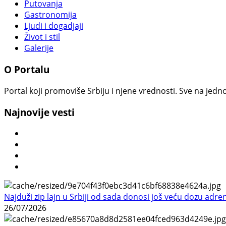
Putovanja
Gastronomija
Ljudi i dogadjaji
Život i stil
Galerije
O Portalu
Portal koji promoviše Srbiju i njene vrednosti. Sve na jedno
Najnovije vesti
Najduži zip lajn u Srbiji od sada donosi još veću dozu adre
26/07/2026