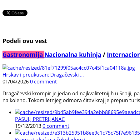
Podeli ovu vest
Gastronomija
Nacionalna kuhinja
/
Internacio
Hrskav i preukusan: Dragačevski ...
01/04/2026
0 comment
Dragačevski krompir je jedan od najkvalitetnijih u Srbiji, pa
na koleno. Tokom letnjeg odmora čitav kraj je prepun turist
PASULJ PRETRLJANAC
19/12/2013
0 comment
Kremasta kafa sa čokoladom i ...