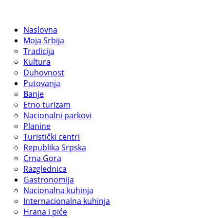
Naslovna
Moja Srbija
Tradicija
Kultura
Duhovnost
Putovanja
Banje
Etno turizam
Nacionalni parkovi
Planine
Turistički centri
Republika Srpska
Crna Gora
Razglednica
Gastronomija
Nacionalna kuhinja
Internacionalna kuhinja
Hrana i piće