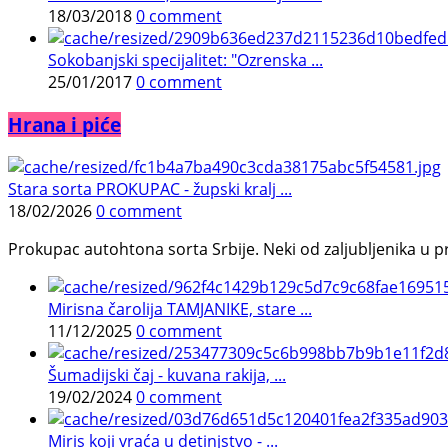
18/03/2018
0 comment
Sokobanjski specijalitet: "Ozrenska ...
25/01/2017
0 comment
Hrana i piće
Stara sorta PROKUPAC - župski kralj ...
18/02/2026
0 comment
Prokupac autohtona sorta Srbije. Neki od zaljubljenika u pr
Mirisna čarolija TAMJANIKE, stare ...
11/12/2025
0 comment
Šumadijski čaj - kuvana rakija, ...
19/02/2024
0 comment
Miris koji vraća u detinjstvo - ...