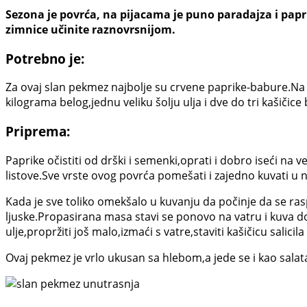
Sezona je povrća, na pijacama je puno paradajza i pap
zimnice učinite raznovrsnijom.
Potrebno je:
Za ovaj slan pekmez najbolje su crvene paprike-babure.Na 
kilograma belog,jednu veliku šolju ulja i dve do tri kašičice 
Priprema:
Paprike očistiti od drški i semenki,oprati i dobro iseći na v
listove.Sve vrste ovog povrća pomešati i zajedno kuvati u n
Kada je sve toliko omekšalo u kuvanju da počinje da se ras
ljuske.Propasirana masa stavi se ponovo na vatru i kuva d
ulje,propržiti još malo,izmaći s vatre,staviti kašičicu salicil
Ovaj pekmez je vrlo ukusan sa hlebom,a jede se i kao salata