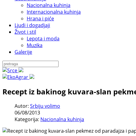
Nacionalna kuhinja
Internacionalna kuhinja
Hrana i piće
Ljudi i dogadjaji
Život i stil
Lepota i moda
Muzika
Galerije
Recept iz bakinog kuvara-slan pekme
Autor:
Srbiju volimo
06/08/2013
Kategorija:
Nacionalna kuhinja