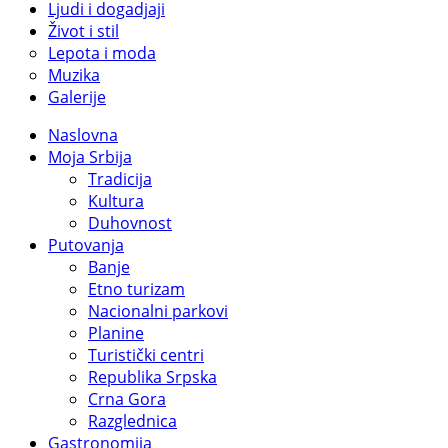
Ljudi i dogadjaji
Život i stil
Lepota i moda
Muzika
Galerije
Naslovna
Moja Srbija
Tradicija
Kultura
Duhovnost
Putovanja
Banje
Etno turizam
Nacionalni parkovi
Planine
Turistički centri
Republika Srpska
Crna Gora
Razglednica
Gastronomija