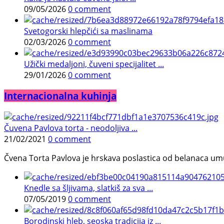
09/05/2026
0 comment
Svetogorski hlepčići sa maslinama
02/03/2026
0 comment
Užički medaljoni, čuveni specijalitet ...
29/01/2026
0 comment
Internacionalna kuhinja
Čuvena Pavlova torta - neodoljiva ...
21/02/2021
0 comment
Čvena Torta Pavlova je hrskava poslastica od belanaca umuć
Knedle sa šljivama, slatkiš za sva ...
07/05/2019
0 comment
Borodinski hleb, seoska tradicija iz ...