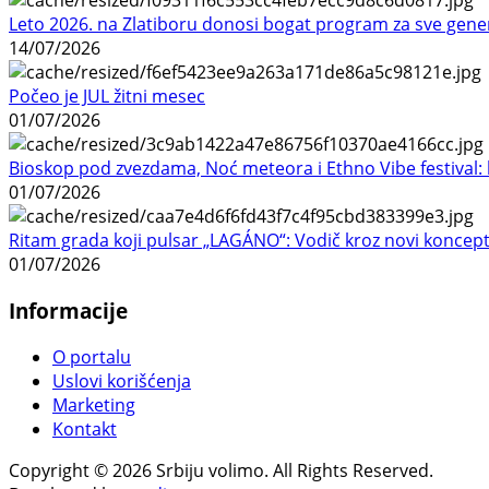
Leto 2026. na Zlatiboru donosi bogat program za sve gene
14/07/2026
Počeo je JUL žitni mesec
01/07/2026
Bioskop pod zvezdama, Noć meteora i Ethno Vibe festival: 
01/07/2026
Ritam grada koji pulsar „LAGÁNO“: Vodič kroz novi koncep
01/07/2026
Informacije
O portalu
Uslovi korišćenja
Marketing
Kontakt
Copyright © 2026 Srbiju volimo. All Rights Reserved.