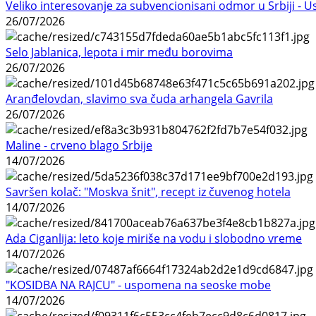
Veliko interesovanje za subvencionisani odmor u Srbiji - 
26/07/2026
Selo Jablanica, lepota i mir među borovima
26/07/2026
Aranđelovdan, slavimo sva čuda arhangela Gavrila
26/07/2026
Maline - crveno blago Srbije
14/07/2026
Savršen kolač: "Moskva šnit", recept iz čuvenog hotela
14/07/2026
Ada Ciganlija: leto koje miriše na vodu i slobodno vreme
14/07/2026
"KOSIDBA NA RAJCU" - uspomena na seoske mobe
14/07/2026