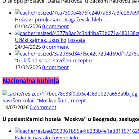
U sklopu proslave „Dana Petrovca“ u Bačkom Petrovcu se održa
Hrskav i preukusan: Dragačevski hleb ...
01/04/2026
0 comment
Užički kajmak, ukus koji osvaja
24/04/2025
0 comment
"Gulaš od srca", savršen recept iz ...
17/02/2025
0 comment
Nacionalna kuhinja
Savršen kolač: "Moskva šnit", recept ...
14/07/2026
0 comment
U poslastičarnici hotela ''Moskva'' u Beogradu, zaslugom
Kako je nastalo čuveno jelo: ...