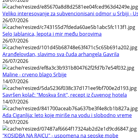
Veliko interesovanje za subvencionisani odmor u Srbiji - 
26/07/2026
Selo Jablanica, lepota i mir među borovima
26/07/2026
Aranđelovdan, slavimo sva čuda arhangela Gavrila
26/07/2026
Maline - crveno blago Srbije
14/07/2026
Savršen kolač: "Moskva šnit", recept iz čuvenog hotela
14/07/2026
Ada Ciganlija: leto koje miriše na vodu i slobodno vreme
14/07/2026
"KOSIDBA NA RAJCU" - uspomena na seoske mobe