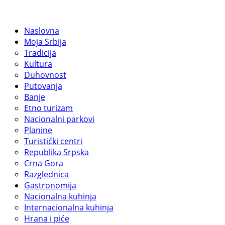
Naslovna
Moja Srbija
Tradicija
Kultura
Duhovnost
Putovanja
Banje
Etno turizam
Nacionalni parkovi
Planine
Turistički centri
Republika Srpska
Crna Gora
Razglednica
Gastronomija
Nacionalna kuhinja
Internacionalna kuhinja
Hrana i piće