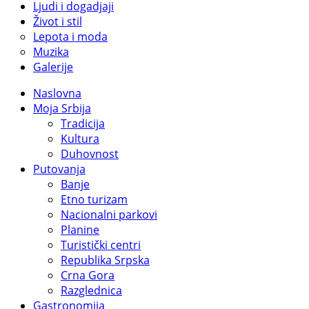
Ljudi i dogadjaji
Život i stil
Lepota i moda
Muzika
Galerije
Naslovna
Moja Srbija
Tradicija
Kultura
Duhovnost
Putovanja
Banje
Etno turizam
Nacionalni parkovi
Planine
Turistički centri
Republika Srpska
Crna Gora
Razglednica
Gastronomija