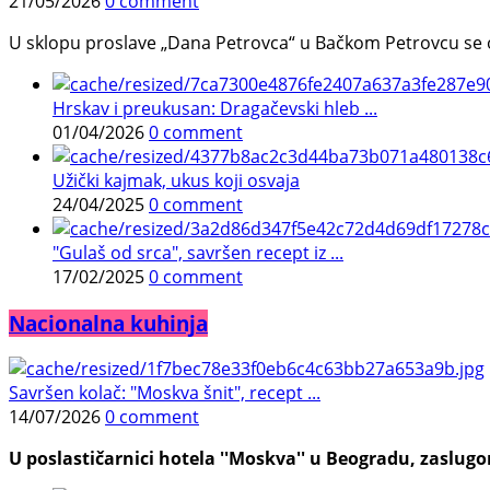
21/05/2026
0 comment
U sklopu proslave „Dana Petrovca“ u Bačkom Petrovcu se održa
Hrskav i preukusan: Dragačevski hleb ...
01/04/2026
0 comment
Užički kajmak, ukus koji osvaja
24/04/2025
0 comment
"Gulaš od srca", savršen recept iz ...
17/02/2025
0 comment
Nacionalna kuhinja
Savršen kolač: "Moskva šnit", recept ...
14/07/2026
0 comment
U poslastičarnici hotela ''Moskva'' u Beogradu, zaslugom