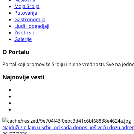
Moja Srbija
Putovanja
Gastronomija
Ljudi i dogadjaji
Život i stil
Galerije
O Portalu
Portal koji promoviše Srbiju i njene vrednosti. Sve na jedno
Najnovije vesti
Najduži zip lajn u Srbiji od sada donosi još veću dozu adre
26/07/2026