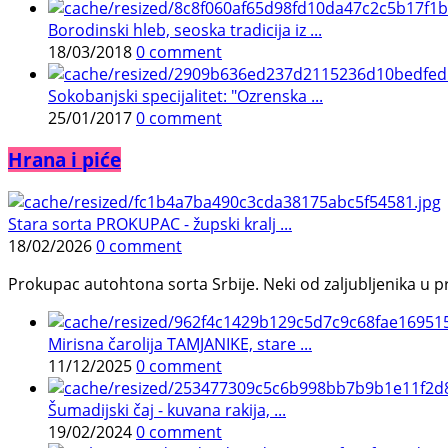
Borodinski hleb, seoska tradicija iz ...
18/03/2018
0 comment
Sokobanjski specijalitet: "Ozrenska ...
25/01/2017
0 comment
Hrana i piće
Stara sorta PROKUPAC - župski kralj ...
18/02/2026
0 comment
Prokupac autohtona sorta Srbije. Neki od zaljubljenika u pr
Mirisna čarolija TAMJANIKE, stare ...
11/12/2025
0 comment
Šumadijski čaj - kuvana rakija, ...
19/02/2024
0 comment