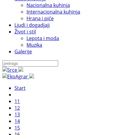
Nacionalna kuhinja
Internacionalna kuhinja
Hrana i piće
Ljudi i dogadjaji
Život i stil
Lepota i moda
Muzika
Galerije
Start
11
12
13
14
15
16