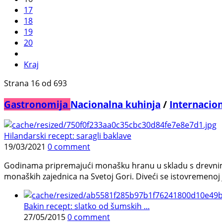
17
18
19
20
Kraj
Strana 16 od 693
Gastronomija
Nacionalna kuhinja
/
Internacio
Hilandarski recept: saragli baklave
19/03/2021
0 comment
Godinama pripremajući monašku hranu u skladu s drevnim 
monaških zajednica na Svetoj Gori. Diveći se istovremenoj 
Bakin recept: slatko od šumskih ...
27/05/2015
0 comment