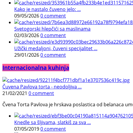
Kako je nastalo čuveno jelo: ...
09/05/2026
0 comment
Svetogorski hlepčići sa maslinama
02/03/2026
0 comment
Užički medaljoni, čuveni specijalitet ...
29/01/2026
0 comment
Internacionalna kuhinja
Čuvena Pavlova torta - neodoljiva ...
21/02/2021
0 comment
Čvena Torta Pavlova je hrskava poslastica od belanaca umuć
Knedle sa šljivama, slatkiš za sva ...
07/05/2019
0 comment