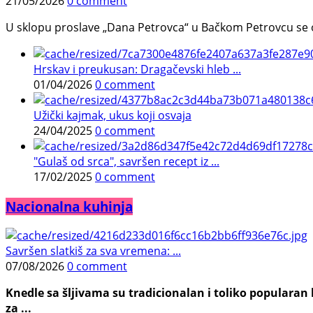
21/05/2026
0 comment
U sklopu proslave „Dana Petrovca“ u Bačkom Petrovcu se održa
Hrskav i preukusan: Dragačevski hleb ...
01/04/2026
0 comment
Užički kajmak, ukus koji osvaja
24/04/2025
0 comment
"Gulaš od srca", savršen recept iz ...
17/02/2025
0 comment
Nacionalna kuhinja
Savršen slatkiš za sva vremena: ...
07/08/2026
0 comment
Knedle sa šljivama su tradicionalan i toliko populara
za ...