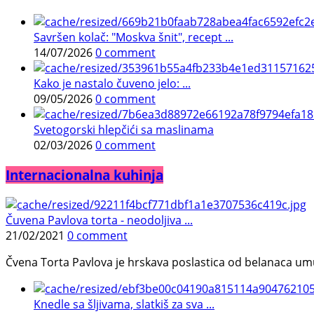
Savršen kolač: "Moskva šnit", recept ...
14/07/2026
0 comment
Kako je nastalo čuveno jelo: ...
09/05/2026
0 comment
Svetogorski hlepčići sa maslinama
02/03/2026
0 comment
Internacionalna kuhinja
Čuvena Pavlova torta - neodoljiva ...
21/02/2021
0 comment
Čvena Torta Pavlova je hrskava poslastica od belanaca umuć
Knedle sa šljivama, slatkiš za sva ...