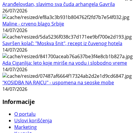
Aranđelovdan, slavimo sva čuda arhangela Gavrila
26/07/2026
Maline - crveno blago Srbije
14/07/2026
Savršen kolač: "Moskva šnit", recept iz čuvenog hotela
14/07/2026
Ada Ciganlija: leto koje miriše na vodu i slobodno vreme
14/07/2026
"KOSIDBA NA RAJCU" - uspomena na seoske mobe
14/07/2026
Informacije
O portalu
Uslovi korišćenja
Marketing