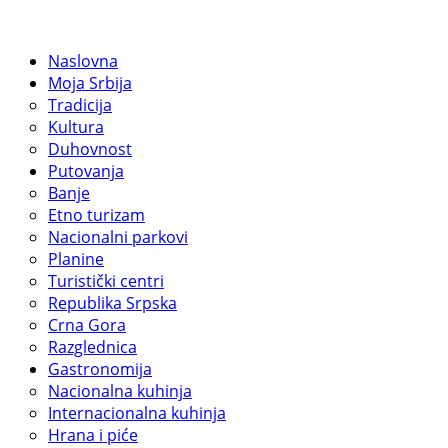
Naslovna
Moja Srbija
Tradicija
Kultura
Duhovnost
Putovanja
Banje
Etno turizam
Nacionalni parkovi
Planine
Turistički centri
Republika Srpska
Crna Gora
Razglednica
Gastronomija
Nacionalna kuhinja
Internacionalna kuhinja
Hrana i piće