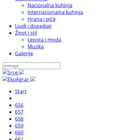
Nacionalna kuhinja
Internacionalna kuhinja
Hrana i piće
Ljudi i dogadjaji
Život i stil
Lepota i moda
Muzika
Galerije
Start
656
657
658
659
660
661