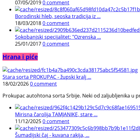
07/05/2019
0 comment
Borodinski hleb, seoska tradicija iz ...
18/03/2018
0 comment
Sokobanjski specijalitet: "Ozrenska ...
25/01/2017
0 comment
Hrana i piće
Stara sorta PROKUPAC - župski kralj ...
18/02/2026
0 comment
Prokupac autohtona sorta Srbije. Neki od zaljubljenika u pr
Mirisna čarolija TAMJANIKE, stare ...
11/12/2025
0 comment
Šumadijski čaj - kuvana rakija, ...