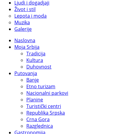
Ljudi i dogadjaji
Život i stil
Lepota i moda
Muzika
Galerije
Naslovna
Moja Srbija
Tradicija
Kultura
Duhovnost
Putovanja
Banje
Etno turizam
Nacionalni parkovi
Planine
Turistički centri
Republika Srpska
Crna Gora
Razglednica
Gastronomija