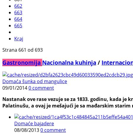
662
663
664
665
Kraj
Strana 661 od 693
Gastronomija
Nacionalna kuhinja
/
Internacio
Domaća šunka od mangulice
09/01/2014
0 comment
Nastanak ove rase vezuje se za 1833. godinu, kada je
Palatinušu, a ovaj je mešajući je sa mađarskim starim 
Domaće bajadere
08/08/2013
0 comment