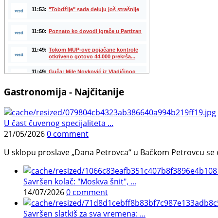
Gastronomija - Najčitanije
U čast čuvenog specijaliteta ...
21/05/2026
0 comment
U sklopu proslave „Dana Petrovca“ u Bačkom Petrovcu se održa
Savršen kolač: "Moskva šnit", ...
14/07/2026
0 comment
Savršen slatkiš za sva vremena: ...