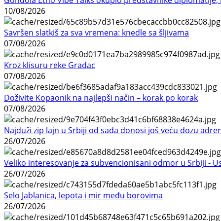
10/08/2026
Savršen slatkiš za sva vremena: knedle sa šljivama
07/08/2026
Kroz klisuru reke Gradac
07/08/2026
Doživite Kopaonik na najlepši način – korak po korak
07/08/2026
Najduži zip lajn u Srbiji od sada donosi još veću dozu adre
26/07/2026
Veliko interesovanje za subvencionisani odmor u Srbiji - 
26/07/2026
Selo Jablanica, lepota i mir među borovima
26/07/2026