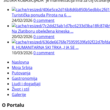
"ŠIDSKA KOBASICIJADA" je manifestacija ima za cilj očuvanje o
Turistička ponuda Pirota na 6. ...
24/02/2026
0 comment
Na Zlatiboru obeležena kineska ...
20/02/2026
0 comment
8. HUMANITARNA SKI TRKA „I JA SE ...
10/03/2026
0 comment
Naslovna
Moja Srbija
Putovanja
Gastronomija
Ljudi i dogadjaji
Život i stil
Galerije
O Portalu