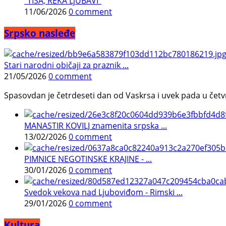
"TISA, REKA LjUBAVI"
11/06/2026
0 comment
Srpsko nasleđe
Stari narodni običaji za praznik ...
21/05/2026
0 comment
Spasovdan je četrdeseti dan od Vaskrsa i uvek pada u četvrtak.
MANASTIR KOVILJ znamenita srpska ...
13/02/2026
0 comment
PIMNICE NEGOTINSKE KRAJINE - ...
30/01/2026
0 comment
Svedok vekova nad Ljuboviđom - Rimski ...
29/01/2026
0 comment
Kultura