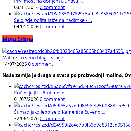
Prvi most na donjem Dunavu - ...
03/11/2014
0 comment
Selo gde pošta stiže na nadimke - ...
04/01/2016
0 comment
Moja Srbija
Maline - crveno blago Srbije
14/07/2026
0 comment
Naša zemlja je druga u svetu po proizvodnji malina. Ovi
Počeo je JUL žitni mesec
01/07/2026
0 comment
Šumadijsko lepo selo Kamenica čuveno ...
22/06/2026
0 comment