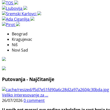
Beograd
Kragujevac
Niš
Novi Sad
Putovanja - Najčitanije
Veliko interesovanje za ...
26/07/2026
0 comment
U prvih pet meseci ove godine zabeležen je rast broja tu