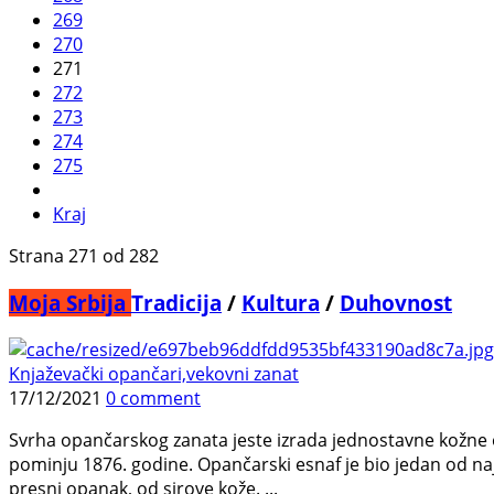
269
270
271
272
273
274
275
Kraj
Strana 271 od 282
Moja Srbija
Tradicija
/
Kultura
/
Duhovnost
Knjaževački opančari,vekovni zanat
17/12/2021
0 comment
Svrha opančarskog zanata jeste izrada jednostavne kožne 
pominju 1876. godine. Opančarski esnaf je bio jedan od naj
presni opanak, od sirove kože. ...