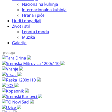
Nacionalna kuhinja
Internacionalna kuhinja
Hrana i piće
Ljudi i dogadjaji
Život i stil
Lepota i moda
Muzika
Galerije