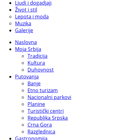
Ljudi i dogadjaji
Život i stil
Lepota i moda
Muzika
Galerije
Naslovna
Moja Srbija
Tradicija
Kultura
Duhovnost
Putovanja
Banje
Etno turizam
Nacionalni parkovi
Planine
Turistički centri
Republika Srpska
Crna Gora
Razglednica
Gastronomija