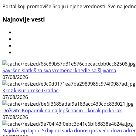
Portal koji promoviše Srbiju i njene vrednosti. Sve na jedno
Najnovije vesti
Savršen slatkiš za sva vremena: knedle sa šljivama
07/08/2026
Kroz klisuru reke Gradac
07/08/2026
Doživite Kopaonik na najlepši način – korak po korak
07/08/2026
Najduži zip lajn u Srbiji od sada donosi još veću dozu adre