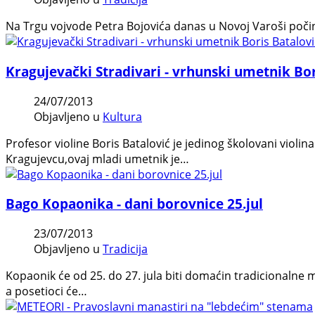
Na Trgu vojvode Petra Bojovića danas u Novoj Varoši počinje
Kragujevački Stradivari - vrhunski umetnik Bor
24/07/2013
Objavljeno u
Kultura
Profesor violine Boris Batalović je jedinog školovani violi
Kragujevcu,ovaj mladi umetnik je…
Bago Kopaonika - dani borovnice 25.jul
23/07/2013
Objavljeno u
Tradicija
Kopaonik će od 25. do 27. jula biti domaćin tradicionalne
a posetioci će…