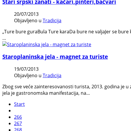
Stari srpski zanati - kačari,pinteri,bačvari
20/07/2013
Objavljeno u
Tradicija
„Ture bure guraBula Ture karaDa bure ne valjaJer se bure kalj
…
Staroplaninska jela - magnet za turiste
19/07/2013
Objavljeno u
Tradicija
Zbog sve veće zainteresovanosti turista, 2013. godina je u 
jela je gastronomska manifestacija, na…
Start
266
267
268