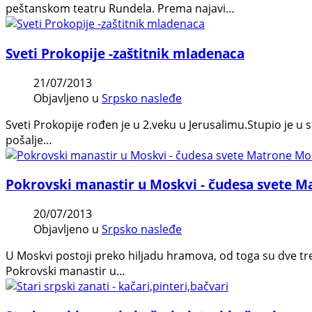
peštanskom teatru Rundela. Prema najavi…
Sveti Prokopije -zaštitnik mladenaca
21/07/2013
Objavljeno u
Srpsko nasleđe
Sveti Prokopije rođen je u 2.veku u Jerusalimu.Stupio je u 
pošalje…
Pokrovski manastir u Moskvi - čudesa svete 
20/07/2013
Objavljeno u
Srpsko nasleđe
U Moskvi postoji preko hiljadu hramova, od toga su dve treć
Pokrovski manastir u…