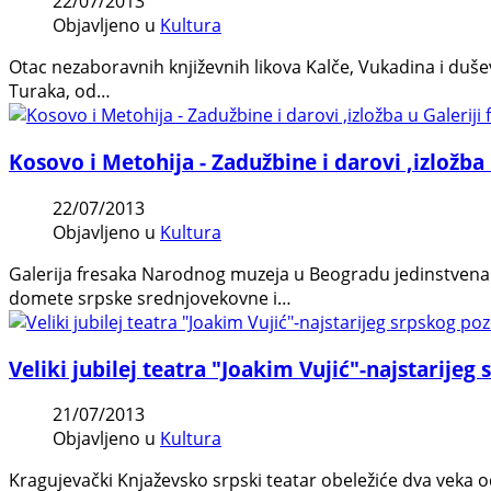
22/07/2013
Objavljeno u
Kultura
Otac nezaboravnih književnih likova Kalče, Vukadina i duš
Turaka, od…
Kosovo i Metohija - Zadužbine i darovi ,izložba 
22/07/2013
Objavljeno u
Kultura
Galerija fresaka Narodnog muzeja u Beogradu jedinstvena je 
domete srpske srednjovekovne i…
Veliki jubilej teatra "Joakim Vujić"-najstarijeg
21/07/2013
Objavljeno u
Kultura
Kragujevački Knjaževsko srpski teatar obeležiće dva veka od