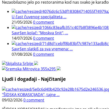
Nezaobilazno jelo po restoranima kod nas svako je karađorš
U čast čuvenog specijaliteta ...
21/05/2026
0 comment
Savršen kolač: "Moskva šnit", ...
14/07/2026
0 comment
Savršen slatkiš za sva vremena: ...
07/08/2026
0 comment
Ljudi i događaji - Najčitanije
"ŠIDSKA KOBASICIJADA", tajne ...
09/02/2026
0 comment