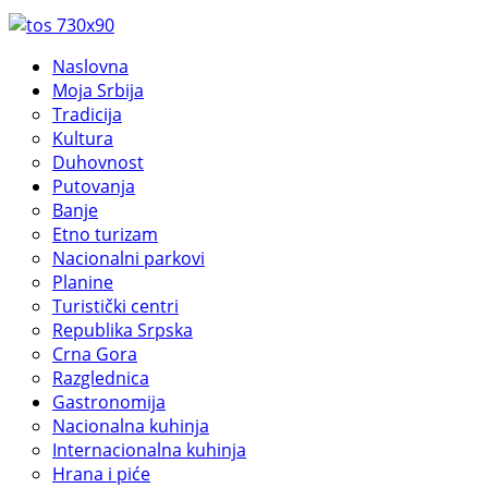
Naslovna
Moja Srbija
Tradicija
Kultura
Duhovnost
Putovanja
Banje
Etno turizam
Nacionalni parkovi
Planine
Turistički centri
Republika Srpska
Crna Gora
Razglednica
Gastronomija
Nacionalna kuhinja
Internacionalna kuhinja
Hrana i piće