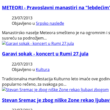
METEORI - Pravoslavni manastiri na "lebdeći
23/07/2013
Objavljeno u
Srpsko nasleđe
Manastirsko naselje Meteora smešteno je na ogromnim i s
susreću sa podnožjem…
Garavi sokak - koncert u Rumi 27.jula
22/07/2013
Objavljeno u
Kultura
Tradi­cionalna man­i­festacija Kul­turno leto imaće ove godin
pop­u­larno rečeno, za svakoga po…
Stevan Sremac je zbog niške Zone rekao ljuba