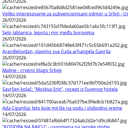
26/07/2026
Veliko interesovanje za subvencionisani odmor u Srbiji - 
26/07/2026
Selo Jablanica, lepota i mir među borovima
26/07/2026
Aranđelovdan, slavimo sva čuda arhangela Gavrila
26/07/2026
Maline - crveno blago Srbije
14/07/2026
Savršen kolač: "Moskva šnit", recept iz čuvenog hotela
14/07/2026
Ada Ciganlija: leto koje miriše na vodu i slobodno vreme
14/07/2026
"KOSIDBA NA RAJCU" - uspomena na seoske mobe